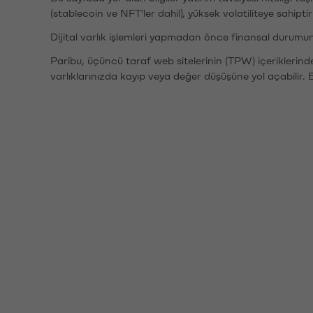
(stablecoin ve NFT'ler dahil), yüksek volatiliteye sahipti
Dijital varlık işlemleri yapmadan önce finansal durumu
Paribu, üçüncü taraf web sitelerinin (TPW) içeriklerin
varlıklarınızda kayıp veya değer düşüşüne yol açabilir. 