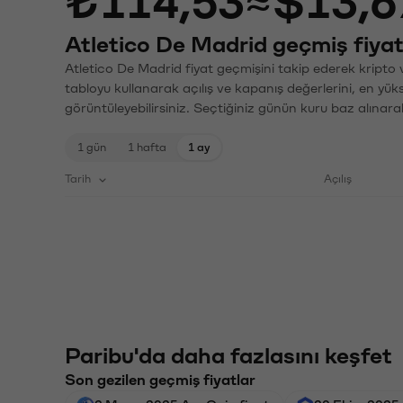
₺114,53
≈
$13,6
Atletico De Madrid geçmiş fiyat
Atletico De Madrid fiyat geçmişini takip ederek kripto 
tabloyu kullanarak açılış ve kapanış değerlerini, en yük
görüntüleyebilirsiniz. Seçtiğiniz günün kuru baz alınarak
1 gün
1 hafta
1 ay
Tarih
Açılış
Paribu'da daha fazlasını keşfet
Son gezilen geçmiş fiyatlar