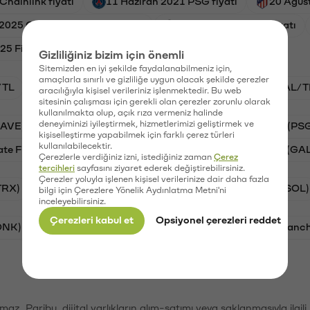
Chainlink fiyatı
11 Haziran 2021 PSG fiyatı
20 Ağust
2025 Goatseus Maximus fiyatı
29 Nisan 2025 Jito fiyatı
5 Filecoin fiyatı
Gizliliğiniz bizim için önemli
Sitemizden en iyi şekilde faydalanabilmeniz için,
amaçlarla sınırlı ve gizliliğe uygun olacak şekilde çerezler
/TL
BTC/TL
STG/TL
VANRY/TL
GAL/T
aracılığıyla kişisel verileriniz işlenmektedir. Bu web
sitesinin çalışması için gerekli olan çerezler zorunlu olarak
kullanılmakta olup, açık rıza vermeniz halinde
deneyiminizi iyileştirmek, hizmetlerimizi geliştirmek ve
AAVE)
Ripple (XRP)
Waves (WAVES)
PSG (PS
kişiselleştirme yapabilmek için farklı çerez türleri
kullanılabilecektir.
ate Finance (STG)
Vanar (VANRY)
Galatasaray (GA
Çerezlerle verdiğiniz izni, istediğiniz zaman
Çerez
tercihleri
sayfasını ziyaret ederek değiştirebilirsiniz.
Çerezler yoluyla işlenen kişisel verilerinize dair daha fazla
TRX)
Bitcoin (BTC)
Ripple (XRP)
Solana (SOL)
bilgi için Çerezlere Yönelik Aydınlatma Metni'ni
inceleyebilirsiniz.
Çerezleri kabul et
Opsiyonel çerezleri reddet
ONK)
Ethereum (ETH)
Synapse (SYN)
Avalanc
şımaz. Paribu, dijital varlıkların alım-satımı veya saklanmasıyla ilgi