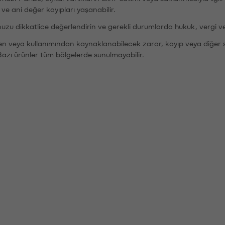
r ve ani değer kayıpları yaşanabilir.
nuzu dikkatlice değerlendirin ve gerekli durumlarda hukuk, vergi v
den veya kullanımından kaynaklanabilecek zarar, kayıp veya diğer 
Bazı ürünler tüm bölgelerde sunulmayabilir.