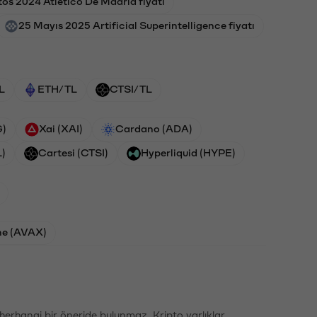
os 2024 Atletico De Madrid fiyatı
25 Mayıs 2025 Artificial Superintelligence fiyatı
L
ETH/TL
CTSI/TL
G)
Xai (XAI)
Cardano (ADA)
L)
Cartesi (CTSI)
Hyperliquid (HYPE)
he (AVAX)
li herhangi bir öneride bulunmaz. Kripto varlıklar