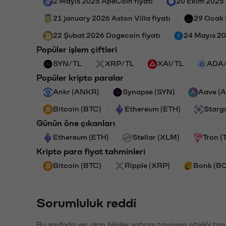
2 Mayıs 2025 ApeCoin fiyatı
20 Ekim 2025 
21 january 2026 Aston Villa fiyatı
29 Ocak 
22 Şubat 2026 Dogecoin fiyatı
24 Mayıs 202
Popüler işlem çiftleri
SYN/TL
XRP/TL
XAI/TL
ADA
Popüler kripto paralar
Ankr (ANKR)
Synapse (SYN)
Aave (
Bitcoin (BTC)
Ethereum (ETH)
Starg
Günün öne çıkanları
Ethereum (ETH)
Stellar (XLM)
Tron (
Kripto para fiyat tahminleri
Bitcoin (BTC)
Ripple (XRP)
Bonk (B
Sorumluluk reddi
Bu sayfada yer alan bilgiler yatırım tavsiyesi niteliği ta