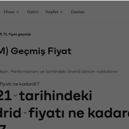
Hisse
Getiri
Keşfet
Destek
) TL fiyat geçmişi
M) Geçmiş Fiyat
nceleyin. Performansını ve tarihindeki önemli dönüm noktalarını
fiyatı ne kadardı?
21
tarihindeki
rid
fiyatı ne kada