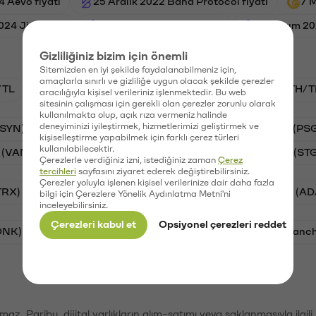
4 Aevo fiyatı
25 Aralık 2022 Band Protocol fiyatı
7 M
024 Jito fiyatı
30 Mart 2025 Aevo fiyatı
30 Kasım 20
Gizliliğiniz bizim için önemli
Sitemizden en iyi şekilde faydalanabilmeniz için,
amaçlarla sınırlı ve gizliliğe uygun olacak şekilde çerezler
/TL
BTC/TL
VANRY/TL
GAL/TL
ETH/T
aracılığıyla kişisel verileriniz işlenmektedir. Bu web
sitesinin çalışması için gerekli olan çerezler zorunlu olarak
kullanılmakta olup, açık rıza vermeniz halinde
deneyiminizi iyileştirmek, hizmetlerimizi geliştirmek ve
(SYN)
Aave (AAVE)
Waves (WAVES)
PSG (PS
kişiselleştirme yapabilmek için farklı çerez türleri
kullanılabilecektir.
 (VANRY)
Galatasaray (GAL)
Stargate Finance (ST
Çerezlerle verdiğiniz izni, istediğiniz zaman
Çerez
tercihleri
sayfasını ziyaret ederek değiştirebilirsiniz.
Çerezler yoluyla işlenen kişisel verilerinize dair daha fazla
TRX)
Bitcoin (BTC)
Ripple (XRP)
Cardano (AD
bilgi için Çerezlere Yönelik Aydınlatma Metni'ni
inceleyebilirsiniz.
Çerezleri kabul et
Opsiyonel çerezleri reddet
ONK)
Ethereum (ETH)
Synapse (SYN)
Avalanc
şımaz. Paribu, dijital varlıkların alım-satımı veya saklanmasıyla ilgi