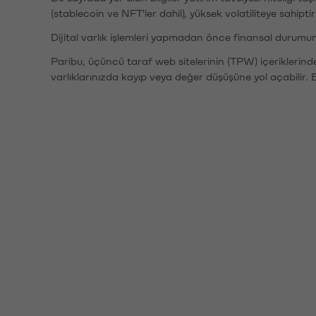
(stablecoin ve NFT'ler dahil), yüksek volatiliteye sahipti
Dijital varlık işlemleri yapmadan önce finansal durumu
Paribu, üçüncü taraf web sitelerinin (TPW) içeriklerin
varlıklarınızda kayıp veya değer düşüşüne yol açabilir. 