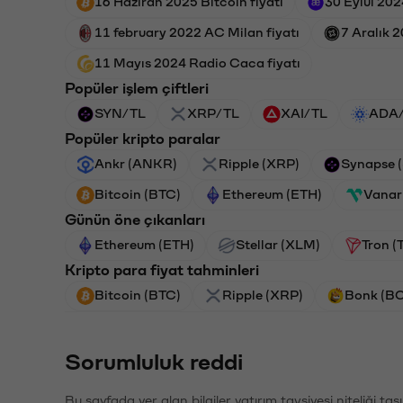
16 Haziran 2025 Bitcoin fiyatı
30 Eylül 202
11 february 2022 AC Milan fiyatı
7 Aralık 2
11 Mayıs 2024 Radio Caca fiyatı
Popüler işlem çiftleri
SYN/TL
XRP/TL
XAI/TL
ADA
Popüler kripto paralar
Ankr (ANKR)
Ripple (XRP)
Synapse 
Bitcoin (BTC)
Ethereum (ETH)
Vanar
Günün öne çıkanları
Ethereum (ETH)
Stellar (XLM)
Tron (
Kripto para fiyat tahminleri
Bitcoin (BTC)
Ripple (XRP)
Bonk (B
Sorumluluk reddi
Bu sayfada yer alan bilgiler yatırım tavsiyesi niteliği ta