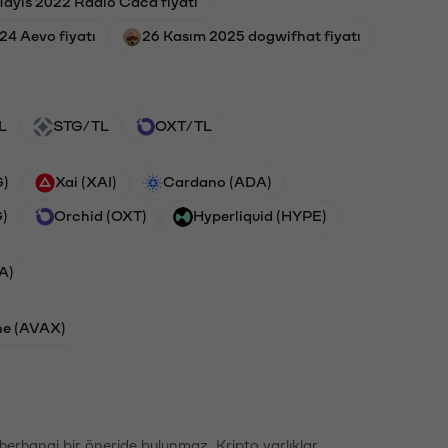
ayıs 2022 Radio Caca fiyatı
24 Aevo fiyatı
26 Kasım 2025 dogwifhat fiyatı
L
STG/TL
OXT/TL
G)
Xai (XAI)
Cardano (ADA)
G)
Orchid (OXT)
Hyperliquid (HYPE)
A)
he (AVAX)
li herhangi bir öneride bulunmaz. Kripto varlıklar