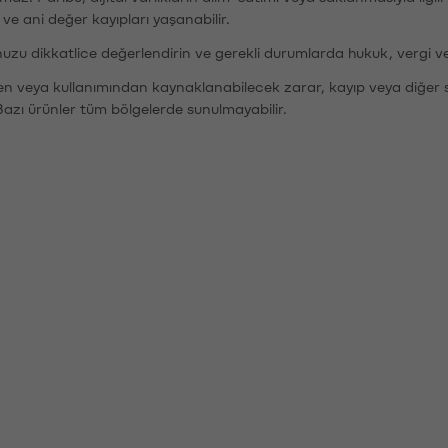
r ve ani değer kayıpları yaşanabilir.
nuzu dikkatlice değerlendirin ve gerekli durumlarda hukuk, vergi v
den veya kullanımından kaynaklanabilecek zarar, kayıp veya diğer 
Bazı ürünler tüm bölgelerde sunulmayabilir.