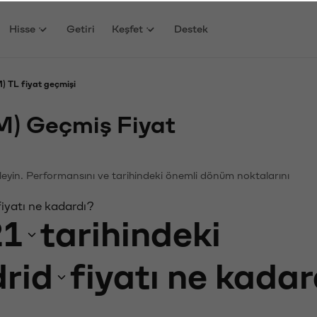
Hisse
Getiri
Keşfet
Destek
) TL fiyat geçmişi
M) Geçmiş Fiyat
nceleyin. Performansını ve tarihindeki önemli dönüm noktalarını
iyatı ne kadardı?
21
tarihindeki
rid
fiyatı ne kada