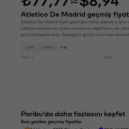
₺77,77
≈
$8,94
Atletico De Madrid geçmiş fiyat
Atletico De Madrid fiyat geçmişini takip ederek kripto 
tabloyu kullanarak açılış ve kapanış değerlerini, en yük
görüntüleyebilirsiniz. Seçtiğiniz günün kuru baz alınarak
1 gün
1 hafta
1 ay
Tarih
Açılış
Paribu'da daha fazlasını keşfet
Son gezilen geçmiş fiyatlar