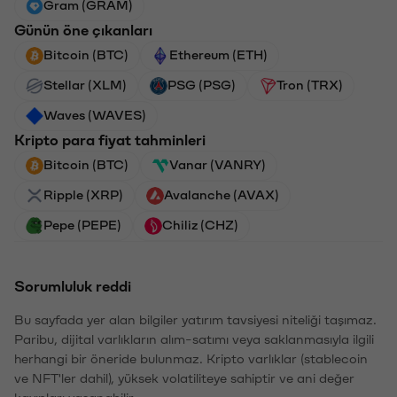
Gram (GRAM)
Günün öne çıkanları
Bitcoin (BTC)
Ethereum (ETH)
Stellar (XLM)
PSG (PSG)
Tron (TRX)
Waves (WAVES)
Kripto para fiyat tahminleri
Bitcoin (BTC)
Vanar (VANRY)
Ripple (XRP)
Avalanche (AVAX)
Pepe (PEPE)
Chiliz (CHZ)
Sorumluluk reddi
Bu sayfada yer alan bilgiler yatırım tavsiyesi niteliği taşımaz.
Paribu, dijital varlıkların alım-satımı veya saklanmasıyla ilgili
herhangi bir öneride bulunmaz. Kripto varlıklar (stablecoin
ve NFT'ler dahil), yüksek volatiliteye sahiptir ve ani değer