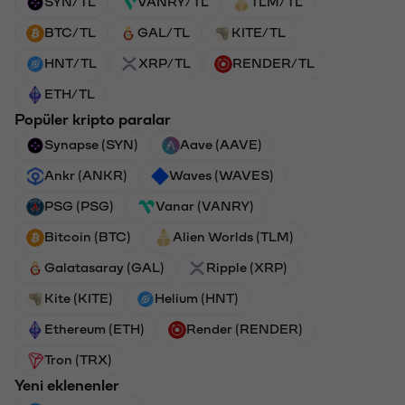
SYN/TL
VANRY/TL
TLM/TL
BTC/TL
GAL/TL
KITE/TL
HNT/TL
XRP/TL
RENDER/TL
ETH/TL
Popüler kripto paralar
Synapse (SYN)
Aave (AAVE)
Ankr (ANKR)
Waves (WAVES)
PSG (PSG)
Vanar (VANRY)
Bitcoin (BTC)
Alien Worlds (TLM)
Galatasaray (GAL)
Ripple (XRP)
Kite (KITE)
Helium (HNT)
Ethereum (ETH)
Render (RENDER)
Tron (TRX)
Yeni eklenenler