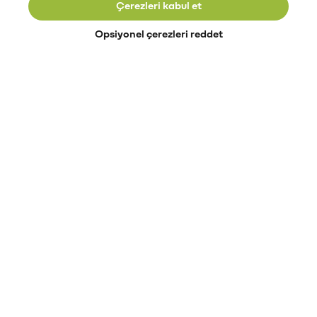
Çerezleri kabul et
Opsiyonel çerezleri reddet
Paribu’yu keşfet
Eğitimler
Etkinlikler
Açık pozisyonlar
Paribu sistem durumu
API dokümantasyonu
Paribu rehberi
Kripto varlık nasıl alınır?
Kripto varlık nedir?
Paribu para yatırma
Paribu para çekme