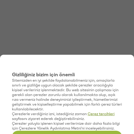
Gizliliğiniz bizim için önemli
Sitemizden en iyi şekilde faydalanabilmeniz için, amaçlarla
sınırlı ve gizliliğe uygun olacak şekilde çerezler aracılığıyla
kişisel verileriniz işlenmektedir. Bu web sitesinin çalışması için
gerekli olan çerezler zorunlu olarak kullanılmakta olup, açık
rıza vermeniz halinde deneyiminizi iyileştirmek, hizmetlerimizi
geliştirmek ve kişiselleştirme yapabilmek için farklı çerez türleri
kullanılabilecektir.
Çerezlerle verdiğiniz izni, istediğiniz zaman
Çerez tercihleri
sayfasını ziyaret ederek değiştirebilirsiniz.
Çerezler yoluyla işlenen kişisel verilerinize dair daha fazla bilgi
için Çerezlere Yönelik Aydınlatma Metni'ni inceleyebilirsiniz.