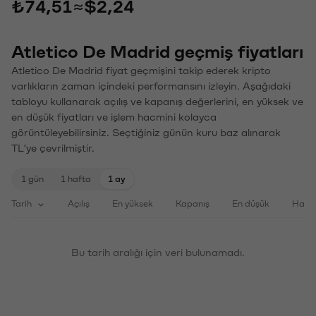
₺74,51
≈
$2,24
Atletico De Madrid geçmiş fiyatları
Atletico De Madrid fiyat geçmişini takip ederek kripto
varlıkların zaman içindeki performansını izleyin. Aşağıdaki
tabloyu kullanarak açılış ve kapanış değerlerini, en yüksek ve
en düşük fiyatları ve işlem hacmini kolayca
görüntüleyebilirsiniz. Seçtiğiniz günün kuru baz alınarak
TL'ye çevrilmiştir.
1 gün
1 hafta
1 ay
Tarih
Açılış
En yüksek
Kapanış
En düşük
Haci
Bu tarih aralığı için veri bulunamadı.