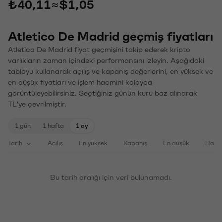
₺40,11
≈
$1,05
Atletico De Madrid geçmiş fiyatları
Atletico De Madrid fiyat geçmişini takip ederek kripto
varlıkların zaman içindeki performansını izleyin. Aşağıdaki
tabloyu kullanarak açılış ve kapanış değerlerini, en yüksek ve
en düşük fiyatları ve işlem hacmini kolayca
görüntüleyebilirsiniz. Seçtiğiniz günün kuru baz alınarak
TL'ye çevrilmiştir.
1 gün
1 hafta
1 ay
Tarih
Açılış
En yüksek
Kapanış
En düşük
Haci
Bu tarih aralığı için veri bulunamadı.