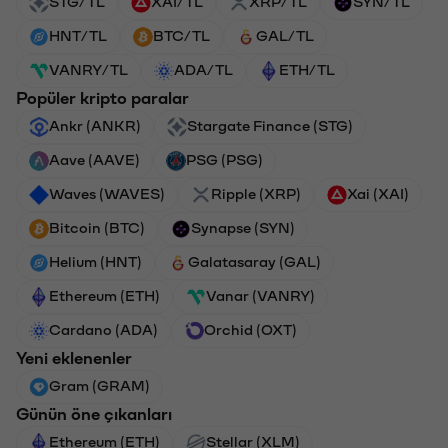
STG/TL
XAI/TL
XRP/TL
SYN/TL
HNT/TL
BTC/TL
GAL/TL
VANRY/TL
ADA/TL
ETH/TL
Popüler kripto paralar
Ankr (ANKR)
Stargate Finance (STG)
Aave (AAVE)
PSG (PSG)
Waves (WAVES)
Ripple (XRP)
Xai (XAI)
Bitcoin (BTC)
Synapse (SYN)
Helium (HNT)
Galatasaray (GAL)
Ethereum (ETH)
Vanar (VANRY)
Cardano (ADA)
Orchid (OXT)
Yeni eklenenler
Gram (GRAM)
Günün öne çıkanları
Ethereum (ETH)
Stellar (XLM)