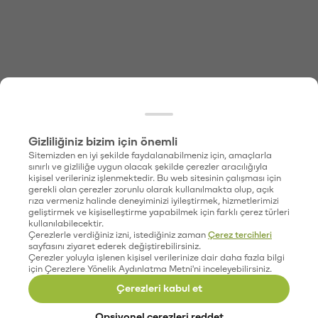
Gizliliğiniz bizim için önemli
Sitemizden en iyi şekilde faydalanabilmeniz için, amaçlarla
sınırlı ve gizliliğe uygun olacak şekilde çerezler aracılığıyla
kişisel verileriniz işlenmektedir. Bu web sitesinin çalışması için
gerekli olan çerezler zorunlu olarak kullanılmakta olup, açık
rıza vermeniz halinde deneyiminizi iyileştirmek, hizmetlerimizi
geliştirmek ve kişiselleştirme yapabilmek için farklı çerez türleri
kullanılabilecektir.
Çerezlerle verdiğiniz izni, istediğiniz zaman
Çerez tercihleri
sayfasını ziyaret ederek değiştirebilirsiniz.
Çerezler yoluyla işlenen kişisel verilerinize dair daha fazla bilgi
için Çerezlere Yönelik Aydınlatma Metni'ni inceleyebilirsiniz.
Çerezleri kabul et
Opsiyonel çerezleri reddet