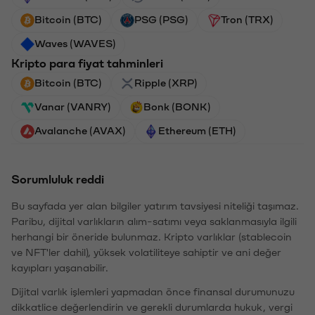
Bitcoin (BTC)
PSG (PSG)
Tron (TRX)
Waves (WAVES)
Kripto para fiyat tahminleri
Bitcoin (BTC)
Ripple (XRP)
Vanar (VANRY)
Bonk (BONK)
Avalanche (AVAX)
Ethereum (ETH)
Sorumluluk reddi
Bu sayfada yer alan bilgiler yatırım tavsiyesi niteliği taşımaz.
Paribu, dijital varlıkların alım-satımı veya saklanmasıyla ilgili
herhangi bir öneride bulunmaz. Kripto varlıklar (stablecoin
ve NFT'ler dahil), yüksek volatiliteye sahiptir ve ani değer
kayıpları yaşanabilir.
Dijital varlık işlemleri yapmadan önce finansal durumunuzu
dikkatlice değerlendirin ve gerekli durumlarda hukuk, vergi