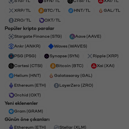
STG/TL
SYN/TL
CTSI/TL
XAI/TL
XRP/TL
BTC/TL
HNT/TL
GAL/TL
ZRO/TL
OXT/TL
Popüler kripto paralar
Stargate Finance (STG)
Aave (AAVE)
Ankr (ANKR)
Waves (WAVES)
PSG (PSG)
Synapse (SYN)
Ripple (XRP)
Cartesi (CTSI)
Bitcoin (BTC)
Xai (XAI)
Helium (HNT)
Galatasaray (GAL)
Ethereum (ETH)
LayerZero (ZRO)
Orchid (OXT)
Yeni eklenenler
Gram (GRAM)
Günün öne çıkanları
Ethereum (ETH)
Stellar (XLM)