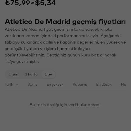
₺75,99
≈
$5,34
Atletico De Madrid geçmiş fiyatları
Atletico De Madrid fiyat geçmişini takip ederek kripto
varlıkların zaman içindeki performansını izleyin. Aşağıdaki
tabloyu kullanarak açılış ve kapanış değerlerini, en yüksek ve
en düşük fiyatları ve işlem hacmini kolayca
görüntüleyebilirsiniz. Seçtiğiniz günün kuru baz alınarak
TL'ye çevrilmiştir.
1 gün
1 hafta
1 ay
Tarih
Açılış
En yüksek
Kapanış
En düşük
Haci
Bu tarih aralığı için veri bulunamadı.