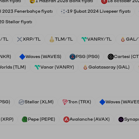
ain fiyatı
1 Haziran 2026 Bonk fiyatı
18 october 202
l 2023 Fenerbahçe fiyatı
19 Şubat 2024 Livepeer fiyatı
0 Stellar fiyatı
/TL
XRP/TL
TLM/TL
VANRY/TL
GAL/
ANKR)
Waves (WAVES)
PSG (PSG)
Cartesi (CT
Worlds (TLM)
Vanar (VANRY)
Galatasaray (GAL)
PSG)
Stellar (XLM)
Tron (TRX)
Waves (WAVES
 (XRP)
Pepe (PEPE)
Avalanche (AVAX)
Synaps