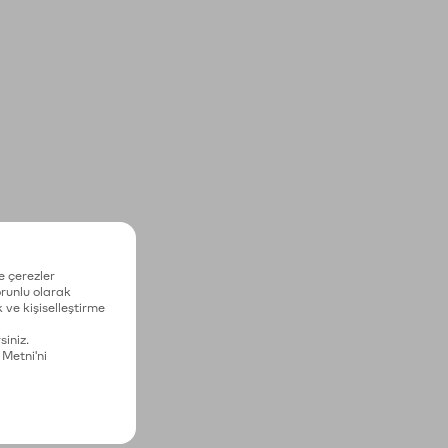
e çerezler
zorunlu olarak
 ve kişiselleştirme
siniz.
 Metni'ni