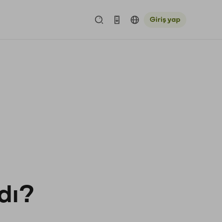
Giriş yap
rdı?