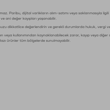
şımaz. Paribu, dijital varlıkların alım-satımı veya saklanmasıyla ilgi
r ve ani değer kayıpları yaşanabilir.
nuzu dikkatlice değerlendirin ve gerekli durumlarda hukuk, vergi v
den veya kullanımından kaynaklanabilecek zarar, kayıp veya diğer 
Bazı ürünler tüm bölgelerde sunulmayabilir.