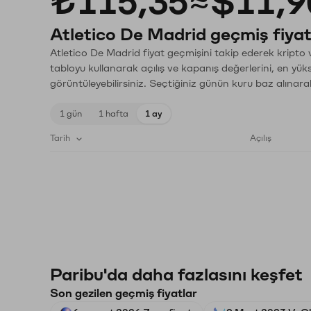
₺115,35
≈
$11,9
Atletico De Madrid geçmiş fiyat
Atletico De Madrid fiyat geçmişini takip ederek kripto 
tabloyu kullanarak açılış ve kapanış değerlerini, en yük
görüntüleyebilirsiniz. Seçtiğiniz günün kuru baz alınarak
1 gün
1 hafta
1 ay
Tarih
Açılış
Paribu'da daha fazlasını keşfet
Son gezilen geçmiş fiyatlar