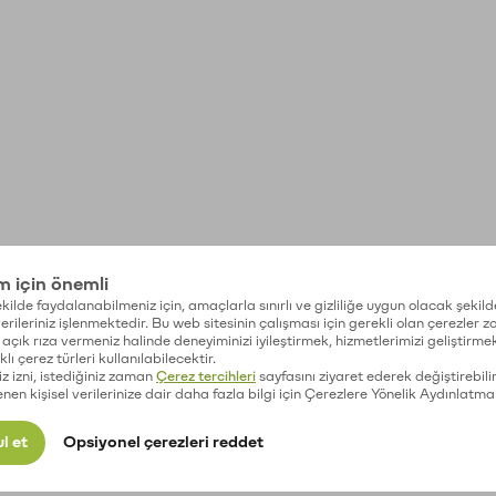
im için önemli
kilde faydalanabilmeniz için, amaçlarla sınırlı ve gizliliğe uygun olacak şekild
 verileriniz işlenmektedir. Bu web sitesinin çalışması için gerekli olan çerezler 
açık rıza vermeniz halinde deneyiminizi iyileştirmek, hizmetlerimizi geliştirmek
lı çerez türleri kullanılabilecektir.
iz izni, istediğiniz zaman
Çerez tercihleri
sayfasını ziyaret ederek değiştirebilir
enen kişisel verilerinize dair daha fazla bilgi için Çerezlere Yönelik Aydınlatma
l et
Opsiyonel çerezleri reddet