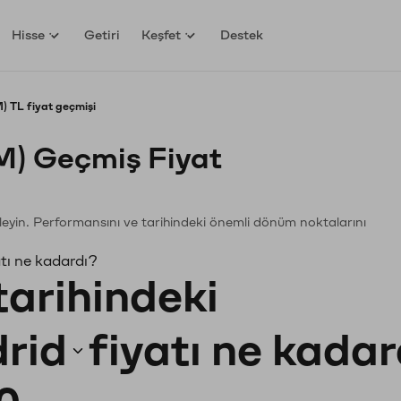
Hisse
Getiri
Keşfet
Destek
) TL fiyat geçmişi
M) Geçmiş Fiyat
nceleyin. Performansını ve tarihindeki önemli dönüm noktalarını
tı ne kadardı?
tarihindeki
rid
fiyatı ne kada