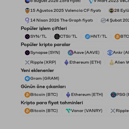
6 august 2026 Zora fiyatı
9 Mart 2023 VeCh
15 Ağustos 2025 Valencia CF fiyatı
28 Eylü
14 Nisan 2026 The Graph fiyatı
4 Şubat 202
Popüler işlem çiftleri
SYN/TL
CTSI/TL
HNT/TL
BTC
Popüler kripto paralar
Synapse (SYN)
Aave (AAVE)
Ankr (
Ripple (XRP)
Ethereum (ETH)
Alien 
Yeni eklenenler
Gram (GRAM)
Günün öne çıkanları
Bitcoin (BTC)
Ethereum (ETH)
PSG (
Kripto para fiyat tahminleri
Bitcoin (BTC)
Vanar (VANRY)
Ripple