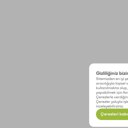
Gizliliğiniz biz
Sitemizden en iyi şe
aracılığıyla kişisel
kullanılmakta olup, 
yapabilmek için fark
Çerezlerle verdiğin
Çerezler yoluyla işl
inceleyebilirsiniz.
Çerezleri kabu