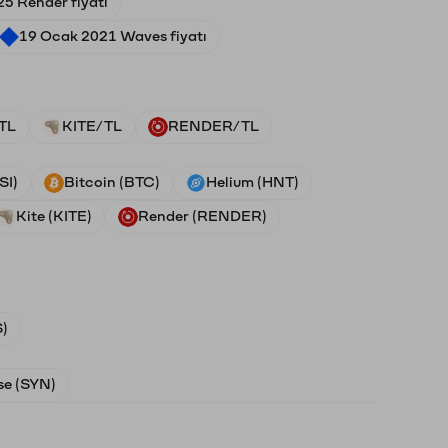
5 Render fiyatı
19 Ocak 2021 Waves fiyatı
TL
KITE/TL
RENDER/TL
SI)
Bitcoin (BTC)
Helium (HNT)
Kite (KITE)
Render (RENDER)
)
e (SYN)