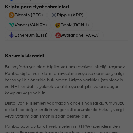
Kripto para fiyat tahminleri
Bitcoin (BTC)
Ripple (XRP)
Vanar (VANRY)
Bonk (BONK)
Ethereum (ETH)
Avalanche (AVAX)
Sorumluluk reddi
Bu sayfada yer alan bilgiler yatırım tavsiyesi niteliği taşımaz.
Paribu, dijital varlıkların alım-satımı veya saklanmasıyla ilgili
herhangi bir öneride bulunmaz. Kripto varlıklar (stablecoin
ve NFT'ler dahil), yüksek volatiliteye sahiptir ve ani değer
kayıpları yaşanabilir.
Dijital varlık işlemleri yapmadan önce finansal durumunuzu
dikkatlice değerlendirin ve gerekli durumlarda hukuk, vergi
veya yatırım danışmanınızdan destek alın.
Paribu, üçüncü taraf web sitelerinin (TPW) içeriklerinden
veya kullanımından kaynaklanabilecek zarar, kayıp veya