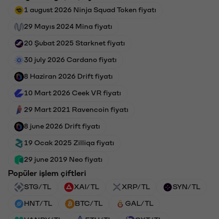
1 august 2026 Ninja Squad Token fiyatı
29 Mayıs 2024 Mina fiyatı
20 Şubat 2025 Starknet fiyatı
30 july 2026 Cardano fiyatı
8 Haziran 2026 Drift fiyatı
10 Mart 2026 Ceek VR fiyatı
29 Mart 2021 Ravencoin fiyatı
8 june 2026 Drift fiyatı
19 Ocak 2025 Zilliqa fiyatı
29 june 2019 Neo fiyatı
Popüler işlem çiftleri
STG/TL
XAI/TL
XRP/TL
SYN/TL
HNT/TL
BTC/TL
GAL/TL