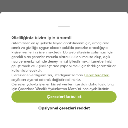
Gizliliğiniz bizim için önemli
Sitemizden en iyi şekilde faydalanabilmeniz için, amaçlarla
sınırlı ve gizliliğe uygun olacak şekilde çerezler aracılığıyla
kişisel verileriniz işlenmektedir. Bu web sitesinin çalışması için
gerekli olan çerezler zorunlu olarak kullanılmakta olup, açık
rıza vermeniz halinde deneyiminizi iyileştirmek, hizmetlerimizi
geliştirmek ve kişiselleştirme yapabilmek için farklı çerez türleri
kullanılabilecektir.
Çerezlerle verdiğiniz izni, istediğiniz zaman
Çerez tercihleri
sayfasını ziyaret ederek değiştirebilirsiniz.
Çerezler yoluyla işlenen kişisel verilerinize dair daha fazla bilgi
için Çerezlere Yönelik Aydınlatma Metni'ni inceleyebilirsiniz.
Çerezleri kabul et
Opsiyonel çerezleri reddet