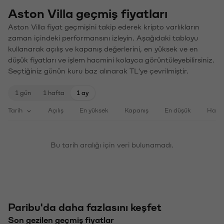
Aston Villa geçmiş fiyatları
Aston Villa fiyat geçmişini takip ederek kripto varlıkların
zaman içindeki performansını izleyin. Aşağıdaki tabloyu
kullanarak açılış ve kapanış değerlerini, en yüksek ve en
düşük fiyatları ve işlem hacmini kolayca görüntüleyebilirsiniz.
Seçtiğiniz günün kuru baz alınarak TL'ye çevrilmiştir.
1 gün
1 hafta
1 ay
Tarih
Açılış
En yüksek
Kapanış
En düşük
Haci
Bu tarih aralığı için veri bulunamadı.
Paribu'da daha fazlasını keşfet
Son gezilen geçmiş fiyatlar