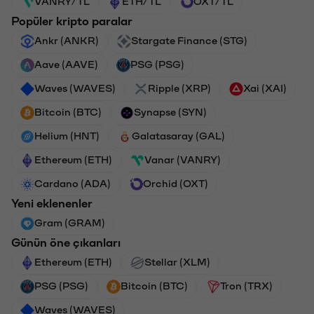
VANRY/TL
ETH/TL
OXT/TL
Popüler kripto paralar
Ankr (ANKR)
Stargate Finance (STG)
Aave (AAVE)
PSG (PSG)
Waves (WAVES)
Ripple (XRP)
Xai (XAI)
Bitcoin (BTC)
Synapse (SYN)
Helium (HNT)
Galatasaray (GAL)
Ethereum (ETH)
Vanar (VANRY)
Cardano (ADA)
Orchid (OXT)
Yeni eklenenler
Gram (GRAM)
Günün öne çıkanları
Ethereum (ETH)
Stellar (XLM)
PSG (PSG)
Bitcoin (BTC)
Tron (TRX)
Waves (WAVES)