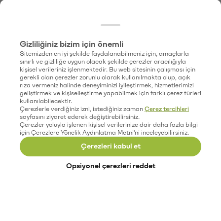
Gizliliğiniz bizim için önemli
Sitemizden en iyi şekilde faydalanabilmeniz için, amaçlarla
sınırlı ve gizliliğe uygun olacak şekilde çerezler aracılığıyla
kişisel verileriniz işlenmektedir. Bu web sitesinin çalışması için
gerekli olan çerezler zorunlu olarak kullanılmakta olup, açık
rıza vermeniz halinde deneyiminizi iyileştirmek, hizmetlerimizi
geliştirmek ve kişiselleştirme yapabilmek için farklı çerez türleri
kullanılabilecektir.
Çerezlerle verdiğiniz izni, istediğiniz zaman
Çerez tercihleri
sayfasını ziyaret ederek değiştirebilirsiniz.
Çerezler yoluyla işlenen kişisel verilerinize dair daha fazla bilgi
için Çerezlere Yönelik Aydınlatma Metni'ni inceleyebilirsiniz.
Çerezleri kabul et
Opsiyonel çerezleri reddet