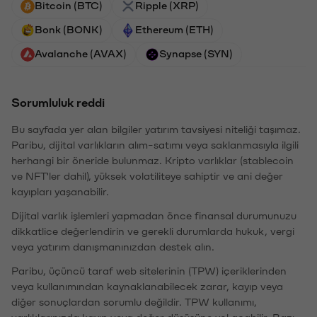
Bitcoin (BTC)
Ripple (XRP)
Bonk (BONK)
Ethereum (ETH)
Avalanche (AVAX)
Synapse (SYN)
Sorumluluk reddi
Bu sayfada yer alan bilgiler yatırım tavsiyesi niteliği taşımaz.
Paribu, dijital varlıkların alım-satımı veya saklanmasıyla ilgili
herhangi bir öneride bulunmaz. Kripto varlıklar (stablecoin
ve NFT'ler dahil), yüksek volatiliteye sahiptir ve ani değer
kayıpları yaşanabilir.
Dijital varlık işlemleri yapmadan önce finansal durumunuzu
dikkatlice değerlendirin ve gerekli durumlarda hukuk, vergi
veya yatırım danışmanınızdan destek alın.
Paribu, üçüncü taraf web sitelerinin (TPW) içeriklerinden
veya kullanımından kaynaklanabilecek zarar, kayıp veya
diğer sonuçlardan sorumlu değildir. TPW kullanımı,
varlıklarınızda kayıp veya değer düşüşüne yol açabilir. Bazı