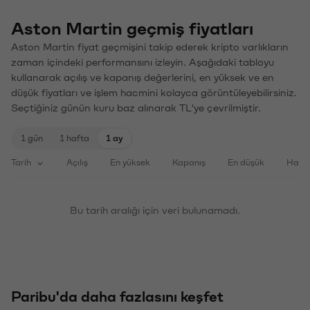
Aston Martin geçmiş fiyatları
Aston Martin fiyat geçmişini takip ederek kripto varlıkların
zaman içindeki performansını izleyin. Aşağıdaki tabloyu
kullanarak açılış ve kapanış değerlerini, en yüksek ve en
düşük fiyatları ve işlem hacmini kolayca görüntüleyebilirsiniz.
Seçtiğiniz günün kuru baz alınarak TL'ye çevrilmiştir.
1 gün
1 hafta
1 ay
Tarih
Açılış
En yüksek
Kapanış
En düşük
Haci
Bu tarih aralığı için veri bulunamadı.
Paribu'da daha fazlasını keşfet