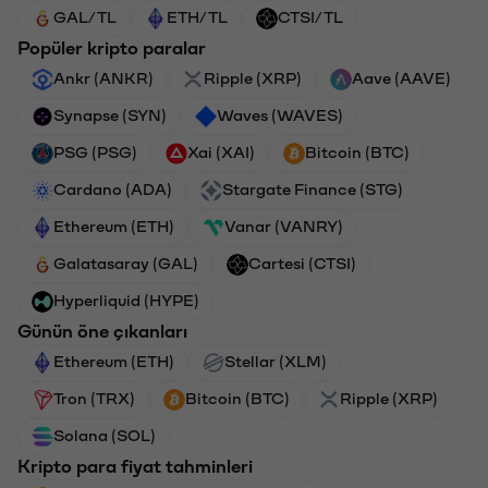
GAL/TL
ETH/TL
CTSI/TL
Popüler kripto paralar
Ankr (ANKR)
Ripple (XRP)
Aave (AAVE)
Synapse (SYN)
Waves (WAVES)
PSG (PSG)
Xai (XAI)
Bitcoin (BTC)
Cardano (ADA)
Stargate Finance (STG)
Ethereum (ETH)
Vanar (VANRY)
Galatasaray (GAL)
Cartesi (CTSI)
Hyperliquid (HYPE)
Günün öne çıkanları
Ethereum (ETH)
Stellar (XLM)
Tron (TRX)
Bitcoin (BTC)
Ripple (XRP)
Solana (SOL)
Kripto para fiyat tahminleri