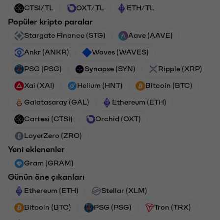
CTSI/TL
OXT/TL
ETH/TL
Popüler kripto paralar
Stargate Finance (STG)
Aave (AAVE)
Ankr (ANKR)
Waves (WAVES)
PSG (PSG)
Synapse (SYN)
Ripple (XRP)
Xai (XAI)
Helium (HNT)
Bitcoin (BTC)
Galatasaray (GAL)
Ethereum (ETH)
Cartesi (CTSI)
Orchid (OXT)
LayerZero (ZRO)
Yeni eklenenler
Gram (GRAM)
Günün öne çıkanları
Ethereum (ETH)
Stellar (XLM)
Bitcoin (BTC)
PSG (PSG)
Tron (TRX)