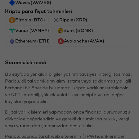
Waves (WAVES)
Kripto para fiyat tahminleri
Bitcoin (BTC)
Ripple (XRP)
Vanar (VANRY)
Bonk (BONK)
Ethereum (ETH)
Avalanche (AVAX)
Sorumluluk reddi
Bu sayfada yer alan bilgiler yatırım tavsiyesi niteliği taşımaz.
Paribu, dijital varlıkların alım-satımı veya saklanmasıyla ilgili
herhangi bir öneride bulunmaz. Kripto varlıklar (stablecoin
ve NFT'ler dahil), yüksek volatiliteye sahiptir ve ani değer
kayıpları yaşanabilir.
Dijital varlık işlemleri yapmadan önce finansal durumunuzu
dikkatlice değerlendirin ve gerekli durumlarda hukuk, vergi
veya yatırım danışmanınızdan destek alın.
Paribu, üçüncü taraf web sitelerinin (TPW) içeriklerinden