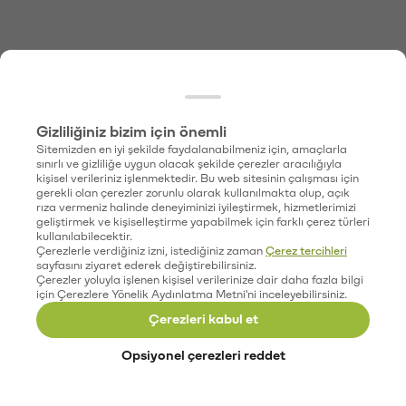
Gizliliğiniz bizim için önemli
Sitemizden en iyi şekilde faydalanabilmeniz için, amaçlarla
sınırlı ve gizliliğe uygun olacak şekilde çerezler aracılığıyla
kişisel verileriniz işlenmektedir. Bu web sitesinin çalışması için
gerekli olan çerezler zorunlu olarak kullanılmakta olup, açık
rıza vermeniz halinde deneyiminizi iyileştirmek, hizmetlerimizi
geliştirmek ve kişiselleştirme yapabilmek için farklı çerez türleri
kullanılabilecektir.
Çerezlerle verdiğiniz izni, istediğiniz zaman
Çerez tercihleri
sayfasını ziyaret ederek değiştirebilirsiniz.
Çerezler yoluyla işlenen kişisel verilerinize dair daha fazla bilgi
için Çerezlere Yönelik Aydınlatma Metni'ni inceleyebilirsiniz.
Çerezleri kabul et
Opsiyonel çerezleri reddet