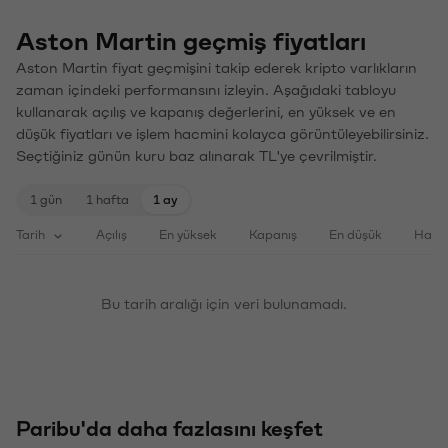
Aston Martin geçmiş fiyatları
Aston Martin fiyat geçmişini takip ederek kripto varlıkların
zaman içindeki performansını izleyin. Aşağıdaki tabloyu
kullanarak açılış ve kapanış değerlerini, en yüksek ve en
düşük fiyatları ve işlem hacmini kolayca görüntüleyebilirsiniz.
Seçtiğiniz günün kuru baz alınarak TL'ye çevrilmiştir.
1 gün
1 hafta
1 ay
Tarih
Açılış
En yüksek
Kapanış
En düşük
Haci
Bu tarih aralığı için veri bulunamadı.
Paribu'da daha fazlasını keşfet