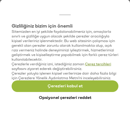
Gizliliğiniz bizim için önemli
Sitemizden en iyi şekilde faydalanabilmeniz için, amaçlarla
sınırlı ve gizliliğe uygun olacak şekilde çerezler aracılığıyla
kişisel verileriniz işlenmektedir. Bu web sitesinin çalışması için
gerekli olan çerezler zorunlu olarak kullanılmakta olup, açık
rıza vermeniz halinde deneyiminizi iyileştirmek, hizmetlerimizi
geliştirmek ve kişiselleştirme yapabilmek için farklı çerez türleri
kullanılabilecektir.
Çerezlerle verdiğiniz izni, istediğiniz zaman
Çerez tercihleri
sayfasını ziyaret ederek değiştirebilirsiniz.
Çerezler yoluyla işlenen kişisel verilerinize dair daha fazla bilgi
için Çerezlere Yönelik Aydınlatma Metni'ni inceleyebilirsiniz.
Çerezleri kabul et
Opsiyonel çerezleri reddet