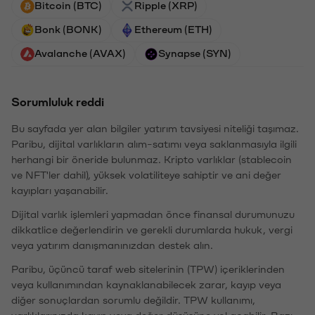
Bitcoin (BTC)
Ripple (XRP)
Bonk (BONK)
Ethereum (ETH)
Avalanche (AVAX)
Synapse (SYN)
Sorumluluk reddi
Bu sayfada yer alan bilgiler yatırım tavsiyesi niteliği taşımaz.
Paribu, dijital varlıkların alım-satımı veya saklanmasıyla ilgili
herhangi bir öneride bulunmaz. Kripto varlıklar (stablecoin
ve NFT'ler dahil), yüksek volatiliteye sahiptir ve ani değer
kayıpları yaşanabilir.
Dijital varlık işlemleri yapmadan önce finansal durumunuzu
dikkatlice değerlendirin ve gerekli durumlarda hukuk, vergi
veya yatırım danışmanınızdan destek alın.
Paribu, üçüncü taraf web sitelerinin (TPW) içeriklerinden
veya kullanımından kaynaklanabilecek zarar, kayıp veya
diğer sonuçlardan sorumlu değildir. TPW kullanımı,
varlıklarınızda kayıp veya değer düşüşüne yol açabilir. Bazı