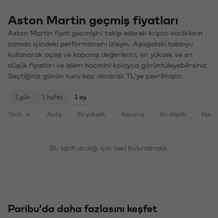
Aston Martin geçmiş fiyatları
Aston Martin fiyat geçmişini takip ederek kripto varlıkların
zaman içindeki performansını izleyin. Aşağıdaki tabloyu
kullanarak açılış ve kapanış değerlerini, en yüksek ve en
düşük fiyatları ve işlem hacmini kolayca görüntüleyebilirsiniz.
Seçtiğiniz günün kuru baz alınarak TL'ye çevrilmiştir.
1 gün
1 hafta
1 ay
Tarih
Açılış
En yüksek
Kapanış
En düşük
Haci
Bu tarih aralığı için veri bulunamadı.
Paribu'da daha fazlasını keşfet