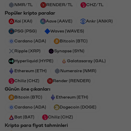
NMR/TL
RENDER/TL
CHZ/TL
Popüler kripto paralar
Xai (XAI)
Aave (AAVE)
Ankr (ANKR)
PSG (PSG)
Waves (WAVES)
Cardano (ADA)
Bitcoin (BTC)
Ripple (XRP)
Synapse (SYN)
Hyperliquid (HYPE)
Galatasaray (GAL)
Ethereum (ETH)
Numeraire (NMR)
Chiliz (CHZ)
Render (RENDER)
Günün öne çıkanları
Bitcoin (BTC)
Ethereum (ETH)
Cardano (ADA)
Dogecoin (DOGE)
Bat (BAT)
Chiliz (CHZ)
Kripto para fiyat tahminleri