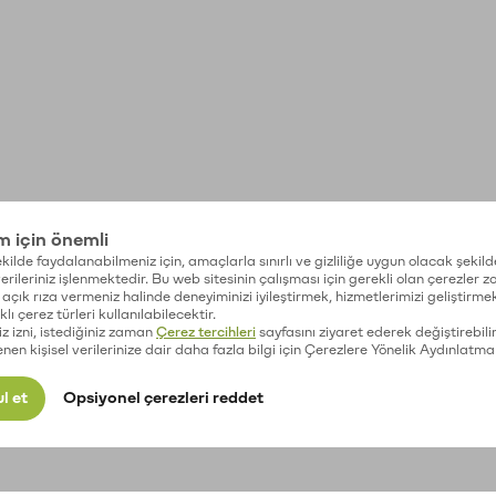
im için önemli
kilde faydalanabilmeniz için, amaçlarla sınırlı ve gizliliğe uygun olacak şekild
 verileriniz işlenmektedir. Bu web sitesinin çalışması için gerekli olan çerezler 
açık rıza vermeniz halinde deneyiminizi iyileştirmek, hizmetlerimizi geliştirmek
lı çerez türleri kullanılabilecektir.
iz izni, istediğiniz zaman
Çerez tercihleri
sayfasını ziyaret ederek değiştirebilir
enen kişisel verilerinize dair daha fazla bilgi için Çerezlere Yönelik Aydınlatma
l et
Opsiyonel çerezleri reddet