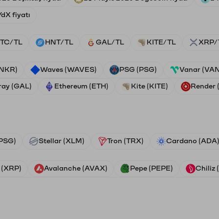
dX fiyatı
TC/TL
HNT/TL
GAL/TL
KITE/TL
XRP/
ANKR)
Waves (WAVES)
PSG (PSG)
Vanar (VA
ray (GAL)
Ethereum (ETH)
Kite (KITE)
Render
PSG)
Stellar (XLM)
Tron (TRX)
Cardano (ADA
 (XRP)
Avalanche (AVAX)
Pepe (PEPE)
Chiliz