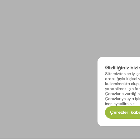
Gizliliğiniz biz
Sitemizden en iyi şe
aracılığıyla kişisel
kullanılmakta olup, 
yapabilmek için fark
Çerezlerle verdiğin
Çerezler yoluyla işl
inceleyebilirsiniz.
Çerezleri kabu