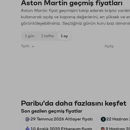
Aston Martin geçmiş fiyatları
Aston Martin fiyat geçmişini takip ederek kripto varlık
kullanarak açılış ve kapanış değerlerini, en yüksek ve e
görüntüleyebilirsiniz. Seçtiğiniz günün kuru baz alınarak
1 gün
1 hafta
1 ay
Tarih
Açılış
Paribu'da daha fazlasını keşfet
Son gezilen geçmiş fiyatlar
29 Temmuz 2026 Altlayer fiyatı
22 Haziran 
10 Aralık 2020 Ethereum fiyatı
9 Haziran 20