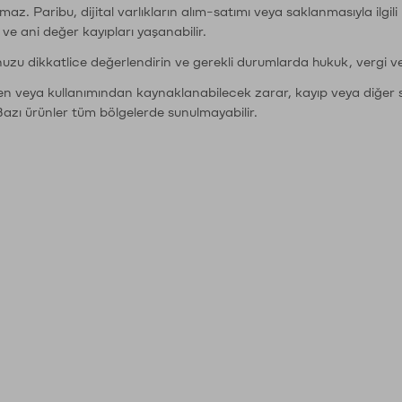
şımaz. Paribu, dijital varlıkların alım-satımı veya saklanmasıyla ilgi
r ve ani değer kayıpları yaşanabilir.
nuzu dikkatlice değerlendirin ve gerekli durumlarda hukuk, vergi v
den veya kullanımından kaynaklanabilecek zarar, kayıp veya diğer 
Bazı ürünler tüm bölgelerde sunulmayabilir.