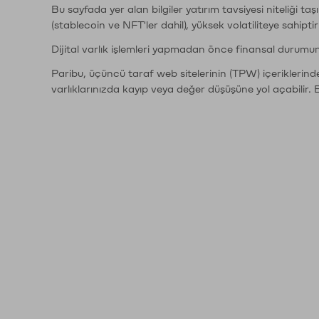
Bu sayfada yer alan bilgiler yatırım tavsiyesi niteliği ta
(stablecoin ve NFT'ler dahil), yüksek volatiliteye sahipti
Dijital varlık işlemleri yapmadan önce finansal durumu
Paribu, üçüncü taraf web sitelerinin (TPW) içeriklerin
varlıklarınızda kayıp veya değer düşüşüne yol açabilir. 