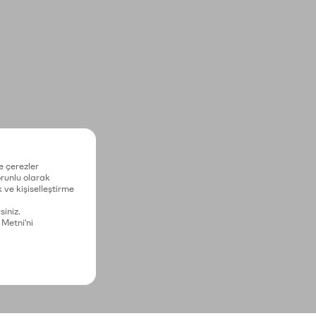
e çerezler
zorunlu olarak
 ve kişiselleştirme
siniz.
 Metni'ni