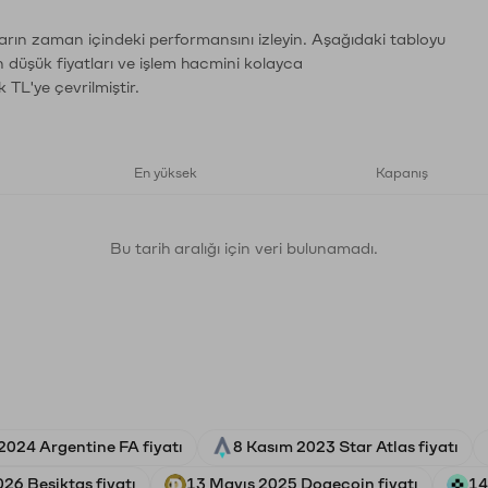
ların zaman içindeki performansını izleyin. Aşağıdaki tabloyu
n düşük fiyatları ve işlem hacmini kolayca
 TL'ye çevrilmiştir.
En yüksek
Kapanış
Bu tarih aralığı için veri bulunamadı.
2024 Argentine FA fiyatı
8 Kasım 2023 Star Atlas fiyatı
26 Beşiktaş fiyatı
13 Mayıs 2025 Dogecoin fiyatı
14