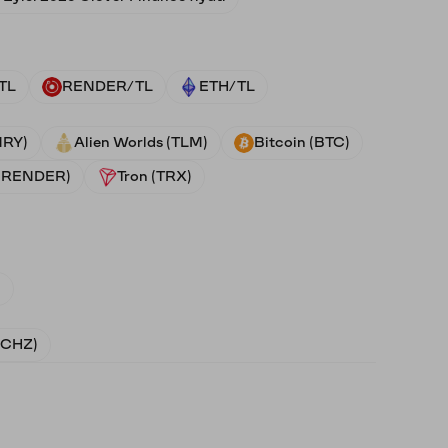
TL
RENDER/TL
ETH/TL
NRY)
Alien Worlds (TLM)
Bitcoin (BTC)
 (RENDER)
Tron (TRX)
)
 (CHZ)