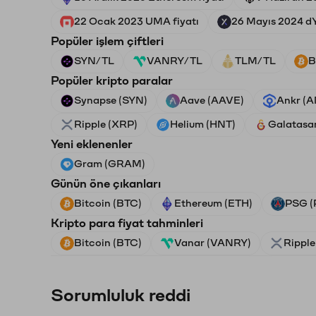
22 Ocak 2023 UMA fiyatı
26 Mayıs 2024 dY
Popüler işlem çiftleri
SYN/TL
VANRY/TL
TLM/TL
B
Popüler kripto paralar
Synapse (SYN)
Aave (AAVE)
Ankr (
Ripple (XRP)
Helium (HNT)
Galatasa
Yeni eklenenler
Gram (GRAM)
Günün öne çıkanları
Bitcoin (BTC)
Ethereum (ETH)
PSG (
Kripto para fiyat tahminleri
Bitcoin (BTC)
Vanar (VANRY)
Ripple
Sorumluluk reddi