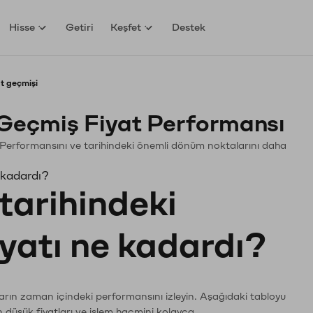
Hisse
Getiri
Keşfet
Destek
t geçmişi
Geçmiş Fiyat Performansı
in. Performansını ve tarihindeki önemli dönüm noktalarını daha
 kadardı?
tarihindeki
iyatı ne kadardı?
ların zaman içindeki performansını izleyin. Aşağıdaki tabloyu
n düşük fiyatları ve işlem hacmini kolayca