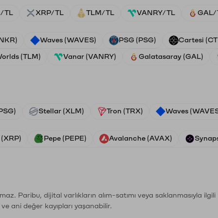
/TL
XRP/TL
TLM/TL
VANRY/TL
GAL/
ANKR)
Waves (WAVES)
PSG (PSG)
Cartesi (CT
Worlds (TLM)
Vanar (VANRY)
Galatasaray (GAL)
PSG)
Stellar (XLM)
Tron (TRX)
Waves (WAVES
 (XRP)
Pepe (PEPE)
Avalanche (AVAX)
Synaps
şımaz. Paribu, dijital varlıkların alım-satımı veya saklanmasıyla ilgi
r ve ani değer kayıpları yaşanabilir.