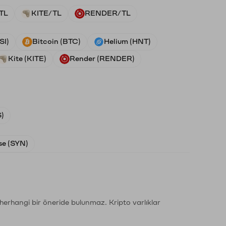
TL
KITE/TL
RENDER/TL
SI)
Bitcoin (BTC)
Helium (HNT)
Kite (KITE)
Render (RENDER)
)
e (SYN)
li herhangi bir öneride bulunmaz. Kripto varlıklar