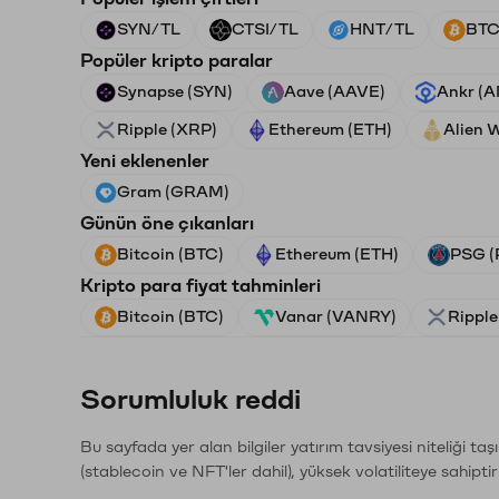
SYN/TL
CTSI/TL
HNT/TL
BTC
Popüler kripto paralar
Synapse (SYN)
Aave (AAVE)
Ankr (
Ripple (XRP)
Ethereum (ETH)
Alien 
Yeni eklenenler
Gram (GRAM)
Günün öne çıkanları
Bitcoin (BTC)
Ethereum (ETH)
PSG (
Kripto para fiyat tahminleri
Bitcoin (BTC)
Vanar (VANRY)
Ripple
Sorumluluk reddi
Bu sayfada yer alan bilgiler yatırım tavsiyesi niteliği ta
(stablecoin ve NFT'ler dahil), yüksek volatiliteye sahipti