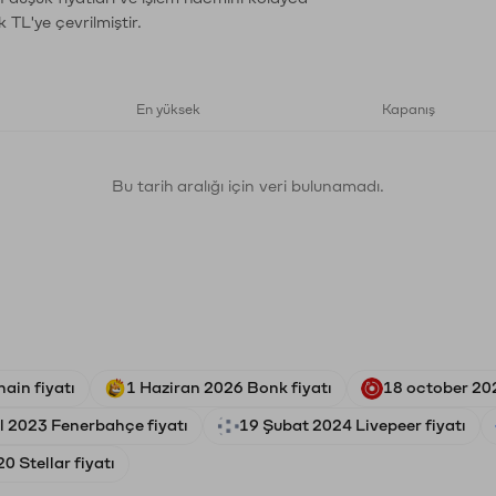
 TL'ye çevrilmiştir.
En yüksek
Kapanış
Bu tarih aralığı için veri bulunamadı.
ain fiyatı
1 Haziran 2026 Bonk fiyatı
18 october 202
l 2023 Fenerbahçe fiyatı
19 Şubat 2024 Livepeer fiyatı
0 Stellar fiyatı