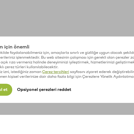
im için önemli
kilde faydalanabilmeniz için, amaçlarla sınırlı ve gizliliğe uygun olacak şekild
 verileriniz işlenmektedir. Bu web sitesinin çalışması için gerekli olan çerezler 
açık rıza vermeniz halinde deneyiminizi iyileştirmek, hizmetlerimizi geliştirmek
lı çerez türleri kullanılabilecektir.
iz izni, istediğiniz zaman
Çerez tercihleri
sayfasını ziyaret ederek değiştirebilir
enen kişisel verilerinize dair daha fazla bilgi için Çerezlere Yönelik Aydınlatma
l et
Opsiyonel çerezleri reddet