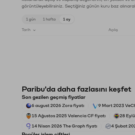
görüntüleyebilirsiniz. Seçtiğiniz günün kuru baz alınarak
1 gün
1 hafta
1 ay
Tarih
Açılış
Paribu'da daha fazlasını keşfet
Son gezilen geçmiş fiyatlar
6 august 2026 Zora fiyatı
9 Mart 2023 VeCh
15 Ağustos 2025 Valencia CF fiyatı
28 Eylü
14 Nisan 2026 The Graph fiyatı
4 Şubat 202
Popüler işlem çiftleri