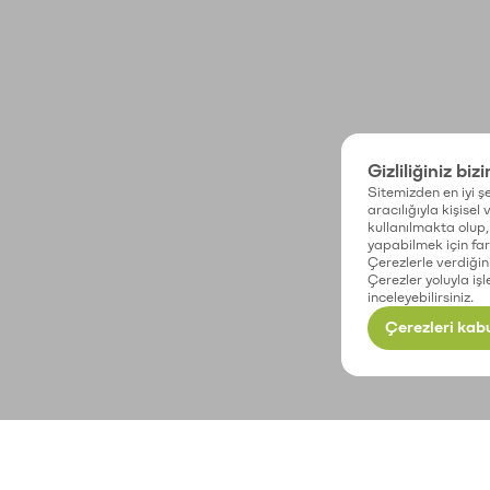
Gizliliğiniz biz
Sitemizden en iyi şe
aracılığıyla kişisel
kullanılmakta olup, 
yapabilmek için fark
Çerezlerle verdiğin
Çerezler yoluyla işl
inceleyebilirsiniz.
Çerezleri kabu