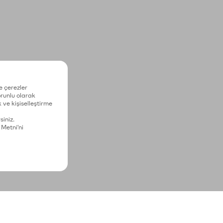
e çerezler
zorunlu olarak
 ve kişiselleştirme
siniz.
 Metni'ni