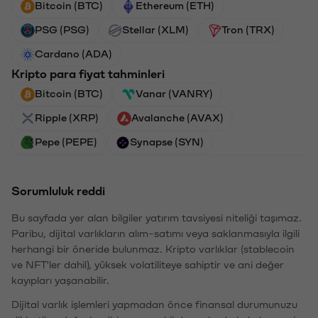
Bitcoin (BTC)
Ethereum (ETH)
PSG (PSG)
Stellar (XLM)
Tron (TRX)
Cardano (ADA)
Kripto para fiyat tahminleri
Bitcoin (BTC)
Vanar (VANRY)
Ripple (XRP)
Avalanche (AVAX)
Pepe (PEPE)
Synapse (SYN)
Sorumluluk reddi
Bu sayfada yer alan bilgiler yatırım tavsiyesi niteliği taşımaz.
Paribu, dijital varlıkların alım-satımı veya saklanmasıyla ilgili
herhangi bir öneride bulunmaz. Kripto varlıklar (stablecoin
ve NFT'ler dahil), yüksek volatiliteye sahiptir ve ani değer
kayıpları yaşanabilir.
Dijital varlık işlemleri yapmadan önce finansal durumunuzu