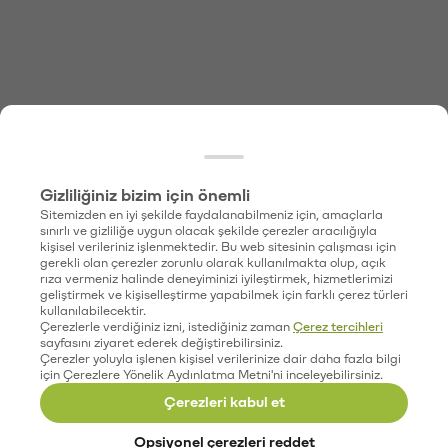
Gizliliğiniz bizim için önemli
Sitemizden en iyi şekilde faydalanabilmeniz için, amaçlarla
sınırlı ve gizliliğe uygun olacak şekilde çerezler aracılığıyla
kişisel verileriniz işlenmektedir. Bu web sitesinin çalışması için
gerekli olan çerezler zorunlu olarak kullanılmakta olup, açık
rıza vermeniz halinde deneyiminizi iyileştirmek, hizmetlerimizi
geliştirmek ve kişiselleştirme yapabilmek için farklı çerez türleri
kullanılabilecektir.
Çerezlerle verdiğiniz izni, istediğiniz zaman
Çerez tercihleri
sayfasını ziyaret ederek değiştirebilirsiniz.
Çerezler yoluyla işlenen kişisel verilerinize dair daha fazla bilgi
için Çerezlere Yönelik Aydınlatma Metni'ni inceleyebilirsiniz.
Çerezleri kabul et
Opsiyonel çerezleri reddet