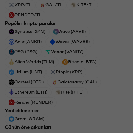
XRP/TL
GAL/TL
KITE/TL
RENDER/TL
Popüler kripto paralar
Synapse (SYN)
Aave (AAVE)
Ankr (ANKR)
Waves (WAVES)
PSG (PSG)
Vanar (VANRY)
Alien Worlds (TLM)
Bitcoin (BTC)
Helium (HNT)
Ripple (XRP)
Cartesi (CTSI)
Galatasaray (GAL)
Ethereum (ETH)
Kite (KITE)
Render (RENDER)
Yeni eklenenler
Gram (GRAM)
Günün öne çıkanları