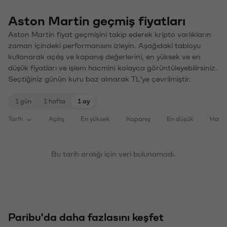
Aston Martin geçmiş fiyatları
Aston Martin fiyat geçmişini takip ederek kripto varlıkların
zaman içindeki performansını izleyin. Aşağıdaki tabloyu
kullanarak açılış ve kapanış değerlerini, en yüksek ve en
düşük fiyatları ve işlem hacmini kolayca görüntüleyebilirsiniz.
Seçtiğiniz günün kuru baz alınarak TL'ye çevrilmiştir.
1 gün
1 hafta
1 ay
Tarih
Açılış
En yüksek
Kapanış
En düşük
Haci
Bu tarih aralığı için veri bulunamadı.
Paribu'da daha fazlasını keşfet