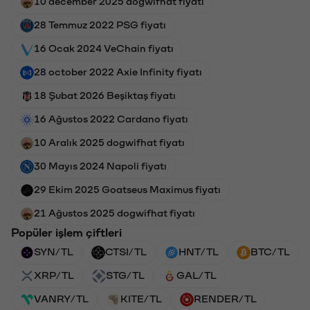
10 december 2025 dogwifhat fiyatı
28 Temmuz 2022 PSG fiyatı
16 Ocak 2024 VeChain fiyatı
28 october 2022 Axie Infinity fiyatı
18 Şubat 2026 Beşiktaş fiyatı
16 Ağustos 2022 Cardano fiyatı
10 Aralık 2025 dogwifhat fiyatı
30 Mayıs 2024 Napoli fiyatı
29 Ekim 2025 Goatseus Maximus fiyatı
21 Ağustos 2025 dogwifhat fiyatı
Popüler işlem çiftleri
SYN/TL
CTSI/TL
HNT/TL
BTC/TL
XRP/TL
STG/TL
GAL/TL
VANRY/TL
KITE/TL
RENDER/TL