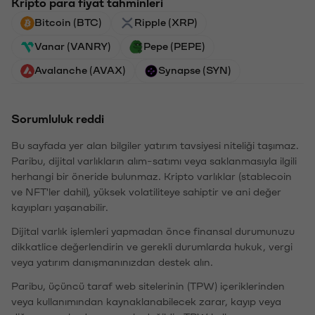
Kripto para fiyat tahminleri
Bitcoin (BTC)
Ripple (XRP)
Vanar (VANRY)
Pepe (PEPE)
Avalanche (AVAX)
Synapse (SYN)
Sorumluluk reddi
Bu sayfada yer alan bilgiler yatırım tavsiyesi niteliği taşımaz.
Paribu, dijital varlıkların alım-satımı veya saklanmasıyla ilgili
herhangi bir öneride bulunmaz. Kripto varlıklar (stablecoin
ve NFT'ler dahil), yüksek volatiliteye sahiptir ve ani değer
kayıpları yaşanabilir.
Dijital varlık işlemleri yapmadan önce finansal durumunuzu
dikkatlice değerlendirin ve gerekli durumlarda hukuk, vergi
veya yatırım danışmanınızdan destek alın.
Paribu, üçüncü taraf web sitelerinin (TPW) içeriklerinden
veya kullanımından kaynaklanabilecek zarar, kayıp veya