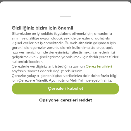
Gizliliğiniz bizim için önemli
Sitemizden en iyi şekilde faydalanabilmeniz için, amaçlarla
sınırlı ve gizliliğe uygun olacak şekilde çerezler aracılığıyla
kişisel verileriniz işlenmektedir. Bu web sitesinin çalışması için
gerekli olan çerezler zorunlu olarak kullanılmakta olup, açık
rıza vermeniz halinde deneyiminizi iyileştirmek, hizmetlerimizi
geliştirmek ve kişiselleştirme yapabilmek için farklı çerez türleri
kullanılabilecektir.
Çerezlerle verdiğiniz izni, istediğiniz zaman
Çerez tercihleri
sayfasını ziyaret ederek değiştirebilirsiniz.
Çerezler yoluyla işlenen kişisel verilerinize dair daha fazla bilgi
için Çerezlere Yönelik Aydınlatma Metni'ni inceleyebilirsiniz.
Çerezleri kabul et
Opsiyonel çerezleri reddet