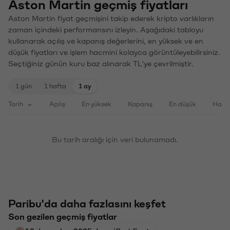
Aston Martin geçmiş fiyatları
Aston Martin fiyat geçmişini takip ederek kripto varlıkların
zaman içindeki performansını izleyin. Aşağıdaki tabloyu
kullanarak açılış ve kapanış değerlerini, en yüksek ve en
düşük fiyatları ve işlem hacmini kolayca görüntüleyebilirsiniz.
Seçtiğiniz günün kuru baz alınarak TL'ye çevrilmiştir.
1 gün
1 hafta
1 ay
Tarih
Açılış
En yüksek
Kapanış
En düşük
Haci
Bu tarih aralığı için veri bulunamadı.
Paribu'da daha fazlasını keşfet
Son gezilen geçmiş fiyatlar