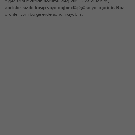
diğer sonuçlardan sorumlu değildir. TPW kullanımı,
varlıklarınızda kayıp veya değer düşüşüne yol açabilir. Bazı
ürünler tüm bölgelerde sunulmayabilir.