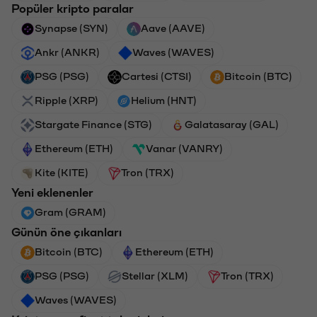
Popüler kripto paralar
Synapse (SYN)
Aave (AAVE)
Ankr (ANKR)
Waves (WAVES)
PSG (PSG)
Cartesi (CTSI)
Bitcoin (BTC)
Ripple (XRP)
Helium (HNT)
Stargate Finance (STG)
Galatasaray (GAL)
Ethereum (ETH)
Vanar (VANRY)
Kite (KITE)
Tron (TRX)
Yeni eklenenler
Gram (GRAM)
Günün öne çıkanları
Bitcoin (BTC)
Ethereum (ETH)
PSG (PSG)
Stellar (XLM)
Tron (TRX)
Waves (WAVES)