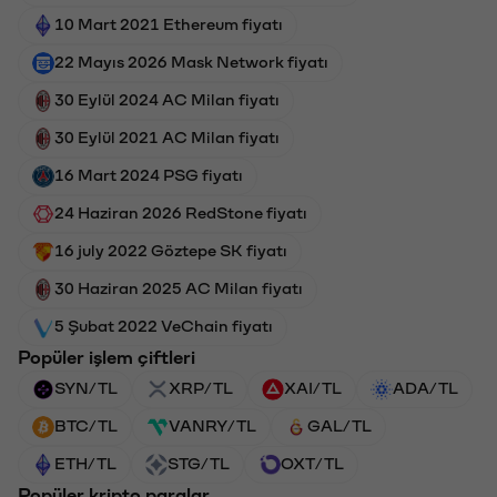
10 Mart 2021 Ethereum fiyatı
22 Mayıs 2026 Mask Network fiyatı
30 Eylül 2024 AC Milan fiyatı
30 Eylül 2021 AC Milan fiyatı
16 Mart 2024 PSG fiyatı
24 Haziran 2026 RedStone fiyatı
16 july 2022 Göztepe SK fiyatı
30 Haziran 2025 AC Milan fiyatı
5 Şubat 2022 VeChain fiyatı
Popüler işlem çiftleri
SYN/TL
XRP/TL
XAI/TL
ADA/TL
BTC/TL
VANRY/TL
GAL/TL
ETH/TL
STG/TL
OXT/TL
Popüler kripto paralar