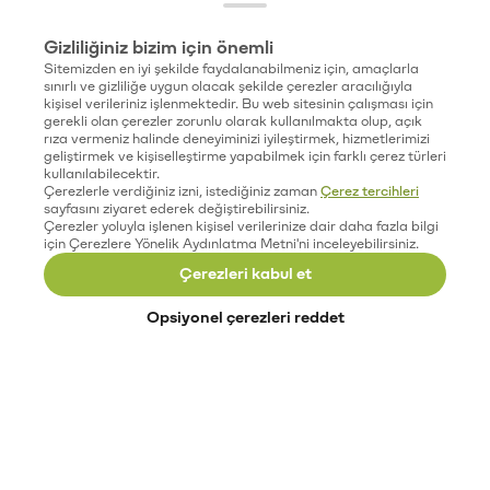
Gizliliğiniz bizim için önemli
Sitemizden en iyi şekilde faydalanabilmeniz için, amaçlarla
sınırlı ve gizliliğe uygun olacak şekilde çerezler aracılığıyla
kişisel verileriniz işlenmektedir. Bu web sitesinin çalışması için
gerekli olan çerezler zorunlu olarak kullanılmakta olup, açık
rıza vermeniz halinde deneyiminizi iyileştirmek, hizmetlerimizi
geliştirmek ve kişiselleştirme yapabilmek için farklı çerez türleri
kullanılabilecektir.
Çerezlerle verdiğiniz izni, istediğiniz zaman
Çerez tercihleri
sayfasını ziyaret ederek değiştirebilirsiniz.
Çerezler yoluyla işlenen kişisel verilerinize dair daha fazla bilgi
için Çerezlere Yönelik Aydınlatma Metni'ni inceleyebilirsiniz.
Çerezleri kabul et
Opsiyonel çerezleri reddet
Paribu’yu keşfet
Eğitimler