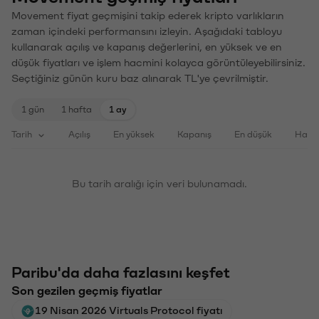
Movement fiyat geçmişini takip ederek kripto varlıkların
zaman içindeki performansını izleyin. Aşağıdaki tabloyu
kullanarak açılış ve kapanış değerlerini, en yüksek ve en
düşük fiyatları ve işlem hacmini kolayca görüntüleyebilirsiniz.
Seçtiğiniz günün kuru baz alınarak TL'ye çevrilmiştir.
1 gün
1 hafta
1 ay
Tarih
Açılış
En yüksek
Kapanış
En düşük
Haci
Bu tarih aralığı için veri bulunamadı.
Paribu'da daha fazlasını keşfet
Son gezilen geçmiş fiyatlar
19 Nisan 2026 Virtuals Protocol fiyatı