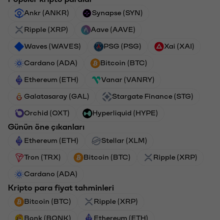
Ankr (ANKR)
Synapse (SYN)
Ripple (XRP)
Aave (AAVE)
Waves (WAVES)
PSG (PSG)
Xai (XAI)
Cardano (ADA)
Bitcoin (BTC)
Ethereum (ETH)
Vanar (VANRY)
Galatasaray (GAL)
Stargate Finance (STG)
Orchid (OXT)
Hyperliquid (HYPE)
Günün öne çıkanları
Ethereum (ETH)
Stellar (XLM)
Tron (TRX)
Bitcoin (BTC)
Ripple (XRP)
Cardano (ADA)
Kripto para fiyat tahminleri
Bitcoin (BTC)
Ripple (XRP)
Bonk (BONK)
Ethereum (ETH)