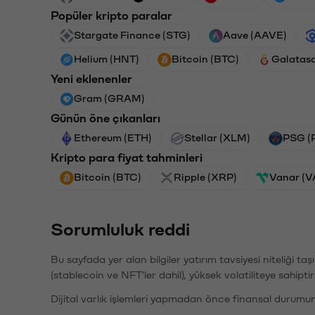
Popüler kripto paralar
Stargate Finance (STG)
Aave (AAVE)
Helium (HNT)
Bitcoin (BTC)
Galatas
Yeni eklenenler
Gram (GRAM)
Günün öne çıkanları
Ethereum (ETH)
Stellar (XLM)
PSG (
Kripto para fiyat tahminleri
Bitcoin (BTC)
Ripple (XRP)
Vanar (
Sorumluluk reddi
Bu sayfada yer alan bilgiler yatırım tavsiyesi niteliği ta
(stablecoin ve NFT'ler dahil), yüksek volatiliteye sahipti
Dijital varlık işlemleri yapmadan önce finansal durumu