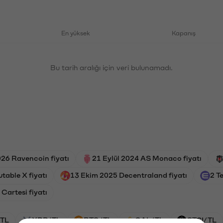
En yüksek
Kapanış
Bu tarih aralığı için veri bulunamadı.
26 Ravencoin fiyatı
21 Eylül 2024 AS Monaco fiyatı
table X fiyatı
13 Ekim 2025 Decentraland fiyatı
2 T
Cartesi fiyatı
TL
XRP/TL
BTC/TL
GAL/TL
CTSI/TL