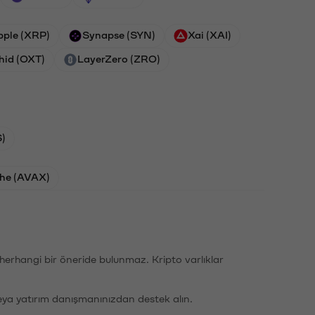
pple (XRP)
Synapse (SYN)
Xai (XAI)
hid (OXT)
LayerZero (ZRO)
)
he (AVAX)
li herhangi bir öneride bulunmaz. Kripto varlıklar
eya yatırım danışmanınızdan destek alın.