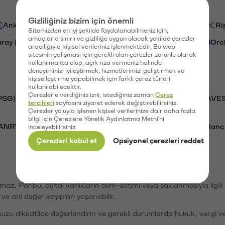
Gizliliğiniz bizim için önemli
Ankr (ANKR)
Waves (WAVES)
PSG (PSG)
Ri
Sitemizden en iyi şekilde faydalanabilmeniz için,
amaçlarla sınırlı ve gizliliğe uygun olacak şekilde çerezler
aray (GAL)
Ethereum (ETH)
Cartesi (CTSI)
Orc
aracılığıyla kişisel verileriniz işlenmektedir. Bu web
sitesinin çalışması için gerekli olan çerezler zorunlu olarak
kullanılmakta olup, açık rıza vermeniz halinde
deneyiminizi iyileştirmek, hizmetlerimizi geliştirmek ve
kişiselleştirme yapabilmek için farklı çerez türleri
kullanılabilecektir.
Çerezlerle verdiğiniz izni, istediğiniz zaman
Çerez
PSG)
Bitcoin (BTC)
Tron (TRX)
Waves (WAVES
tercihleri
sayfasını ziyaret ederek değiştirebilirsiniz.
Çerezler yoluyla işlenen kişisel verilerinize dair daha fazla
bilgi için Çerezlere Yönelik Aydınlatma Metni'ni
VANRY)
Bonk (BONK)
Ethereum (ETH)
Avalanc
inceleyebilirsiniz.
Çerezleri kabul et
Opsiyonel çerezleri reddet
şımaz. Paribu, dijital varlıkların alım-satımı veya saklanmasıyla ilgi
r ve ani değer kayıpları yaşanabilir.
nuzu dikkatlice değerlendirin ve gerekli durumlarda hukuk, vergi v