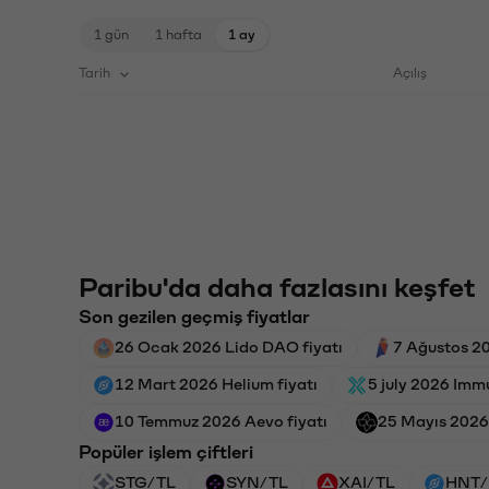
1 gün
1 hafta
1 ay
Tarih
Açılış
Paribu'da daha fazlasını keşfet
Son gezilen geçmiş fiyatlar
26 Ocak 2026 Lido DAO fiyatı
7 Ağustos 20
12 Mart 2026 Helium fiyatı
5 july 2026 Immu
10 Temmuz 2026 Aevo fiyatı
25 Mayıs 2026 
Popüler işlem çiftleri
STG/TL
SYN/TL
XAI/TL
HNT/