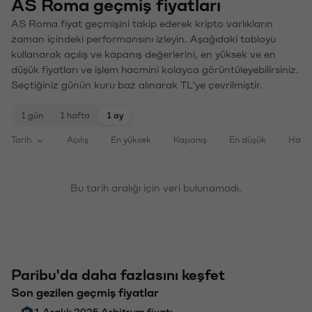
AS Roma geçmiş fiyatları
AS Roma fiyat geçmişini takip ederek kripto varlıkların
zaman içindeki performansını izleyin. Aşağıdaki tabloyu
kullanarak açılış ve kapanış değerlerini, en yüksek ve en
düşük fiyatları ve işlem hacmini kolayca görüntüleyebilirsiniz.
Seçtiğiniz günün kuru baz alınarak TL'ye çevrilmiştir.
1 gün
1 hafta
1 ay
Tarih
Açılış
En yüksek
Kapanış
En düşük
Haci
Bu tarih aralığı için veri bulunamadı.
Paribu'da daha fazlasını keşfet
Son gezilen geçmiş fiyatlar