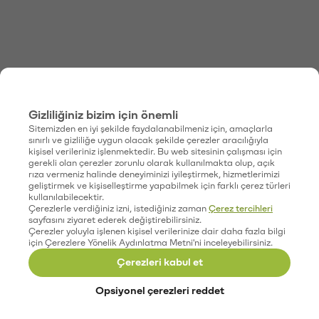
Gizliliğiniz bizim için önemli
Sitemizden en iyi şekilde faydalanabilmeniz için, amaçlarla
sınırlı ve gizliliğe uygun olacak şekilde çerezler aracılığıyla
kişisel verileriniz işlenmektedir. Bu web sitesinin çalışması için
gerekli olan çerezler zorunlu olarak kullanılmakta olup, açık
rıza vermeniz halinde deneyiminizi iyileştirmek, hizmetlerimizi
geliştirmek ve kişiselleştirme yapabilmek için farklı çerez türleri
kullanılabilecektir.
Çerezlerle verdiğiniz izni, istediğiniz zaman
Çerez tercihleri
sayfasını ziyaret ederek değiştirebilirsiniz.
Çerezler yoluyla işlenen kişisel verilerinize dair daha fazla bilgi
için Çerezlere Yönelik Aydınlatma Metni'ni inceleyebilirsiniz.
Çerezleri kabul et
Opsiyonel çerezleri reddet