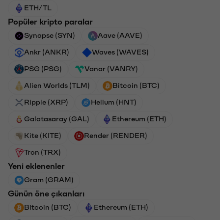
ETH/TL
Popüler kripto paralar
Synapse (SYN)
Aave (AAVE)
Ankr (ANKR)
Waves (WAVES)
PSG (PSG)
Vanar (VANRY)
Alien Worlds (TLM)
Bitcoin (BTC)
Ripple (XRP)
Helium (HNT)
Galatasaray (GAL)
Ethereum (ETH)
Kite (KITE)
Render (RENDER)
Tron (TRX)
Yeni eklenenler
Gram (GRAM)
Günün öne çıkanları
Bitcoin (BTC)
Ethereum (ETH)