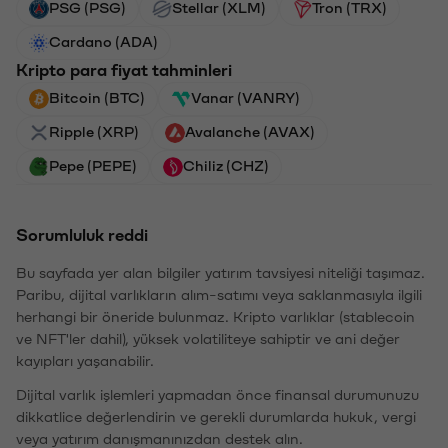
PSG (PSG)
Stellar (XLM)
Tron (TRX)
Cardano (ADA)
Kripto para fiyat tahminleri
Bitcoin (BTC)
Vanar (VANRY)
Ripple (XRP)
Avalanche (AVAX)
Pepe (PEPE)
Chiliz (CHZ)
Sorumluluk reddi
Bu sayfada yer alan bilgiler yatırım tavsiyesi niteliği taşımaz.
Paribu, dijital varlıkların alım-satımı veya saklanmasıyla ilgili
herhangi bir öneride bulunmaz. Kripto varlıklar (stablecoin
ve NFT'ler dahil), yüksek volatiliteye sahiptir ve ani değer
kayıpları yaşanabilir.
Dijital varlık işlemleri yapmadan önce finansal durumunuzu
dikkatlice değerlendirin ve gerekli durumlarda hukuk, vergi
veya yatırım danışmanınızdan destek alın.