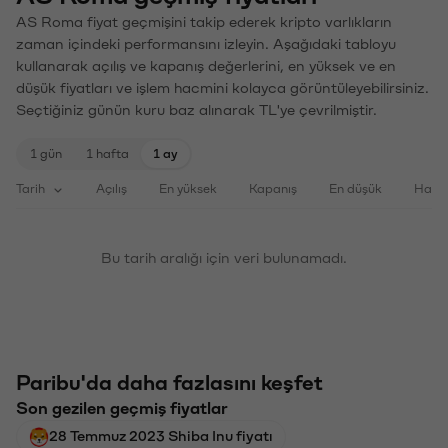
AS Roma fiyat geçmişini takip ederek kripto varlıkların
zaman içindeki performansını izleyin. Aşağıdaki tabloyu
kullanarak açılış ve kapanış değerlerini, en yüksek ve en
düşük fiyatları ve işlem hacmini kolayca görüntüleyebilirsiniz.
Seçtiğiniz günün kuru baz alınarak TL'ye çevrilmiştir.
1 gün
1 hafta
1 ay
Tarih
Açılış
En yüksek
Kapanış
En düşük
Haci
Bu tarih aralığı için veri bulunamadı.
Paribu'da daha fazlasını keşfet
Son gezilen geçmiş fiyatlar
28 Temmuz 2023 Shiba Inu fiyatı