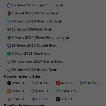
15 Şubat 2025 Enjin Coin fiyatı
1 Şubat 2023 AC Milan fiyatı
18 Kasım 2024 Synthetix fiyatı
11 Ekim 2024 Floki fiyatı
9 Mayıs 2024 Clover Finance fiyatı
18 Şubat 2025 Orchid fiyatı
9 Ocak 2021 Neo fiyatı
30 november 2019 Stellar fiyatı
30 Kasım 2019 Stellar fiyatı
Popüler işlem çiftleri
SYN/TL
XRP/TL
XAI/TL
ADA/TL
BTC/TL
STG/TL
VANRY/TL
GAL/TL
ETH/TL
CTSI/TL
Popüler kripto paralar