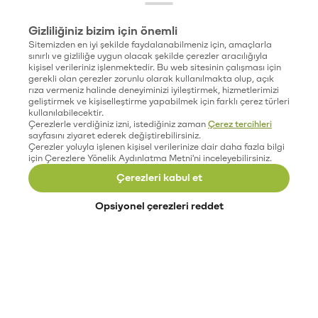
Gizliliğiniz bizim için önemli
Sitemizden en iyi şekilde faydalanabilmeniz için, amaçlarla
sınırlı ve gizliliğe uygun olacak şekilde çerezler aracılığıyla
kişisel verileriniz işlenmektedir. Bu web sitesinin çalışması için
gerekli olan çerezler zorunlu olarak kullanılmakta olup, açık
rıza vermeniz halinde deneyiminizi iyileştirmek, hizmetlerimizi
geliştirmek ve kişiselleştirme yapabilmek için farklı çerez türleri
kullanılabilecektir.
Çerezlerle verdiğiniz izni, istediğiniz zaman
Çerez tercihleri
sayfasını ziyaret ederek değiştirebilirsiniz.
Çerezler yoluyla işlenen kişisel verilerinize dair daha fazla bilgi
için Çerezlere Yönelik Aydınlatma Metni'ni inceleyebilirsiniz.
Çerezleri kabul et
Opsiyonel çerezleri reddet
Paribu’yu keşfet
Eğitimler