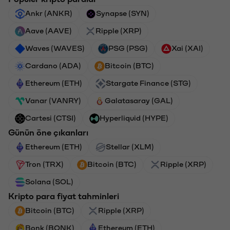
Ankr (ANKR)
Synapse (SYN)
Aave (AAVE)
Ripple (XRP)
Waves (WAVES)
PSG (PSG)
Xai (XAI)
Cardano (ADA)
Bitcoin (BTC)
Ethereum (ETH)
Stargate Finance (STG)
Vanar (VANRY)
Galatasaray (GAL)
Cartesi (CTSI)
Hyperliquid (HYPE)
Günün öne çıkanları
Ethereum (ETH)
Stellar (XLM)
Tron (TRX)
Bitcoin (BTC)
Ripple (XRP)
Solana (SOL)
Kripto para fiyat tahminleri
Bitcoin (BTC)
Ripple (XRP)
Bonk (BONK)
Ethereum (ETH)