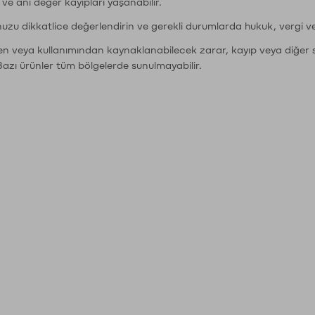
r ve ani değer kayıpları yaşanabilir.
nuzu dikkatlice değerlendirin ve gerekli durumlarda hukuk, vergi v
den veya kullanımından kaynaklanabilecek zarar, kayıp veya diğer 
Bazı ürünler tüm bölgelerde sunulmayabilir.