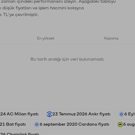
n zaman içindeki performansını izleyin. Aşağıdaki tabloyu
n düşük fiyatları ve işlem hacmini kolayca
 TL'ye çevrilmiştir.
En yüksek
Kapanış
Bu tarih aralığı için veri bulunamadı.
24 AC Milan fiyatı
23 Temmuz 2026 Ankr fiyatı
6 Ey
21 Bat fiyatı
6 september 2020 Cardano fiyatı
6 aug
26 Chainlink fiyatı