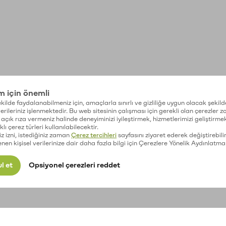
im için önemli
kilde faydalanabilmeniz için, amaçlarla sınırlı ve gizliliğe uygun olacak şekild
 verileriniz işlenmektedir. Bu web sitesinin çalışması için gerekli olan çerezler 
açık rıza vermeniz halinde deneyiminizi iyileştirmek, hizmetlerimizi geliştirmek
lı çerez türleri kullanılabilecektir.
iz izni, istediğiniz zaman
Çerez tercihleri
sayfasını ziyaret ederek değiştirebilir
enen kişisel verilerinize dair daha fazla bilgi için Çerezlere Yönelik Aydınlatma
l et
Opsiyonel çerezleri reddet