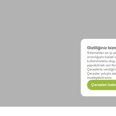
Gizliliğiniz biz
Sitemizden en iyi şe
aracılığıyla kişisel
kullanılmakta olup, 
yapabilmek için fark
Çerezlerle verdiğin
Çerezler yoluyla işl
inceleyebilirsiniz.
Çerezleri kabu