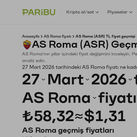
Kripto al/sat
Piyasalar
Anasayfa
AS Roma fiyatı
AS Roma (ASR) TL fiyat geçmişi
AS Roma (ASR) Geçmi
AS Roma'nın yıllar içindeki fiyat değişimini inceleyin. 
analiz edin.
27 Mart 2026 tarihindeki AS Roma fiyatı ne kad
27
Mart
2026
AS Roma
fiyat
₺58,32
≈
$1,31
AS Roma geçmiş fiyatları