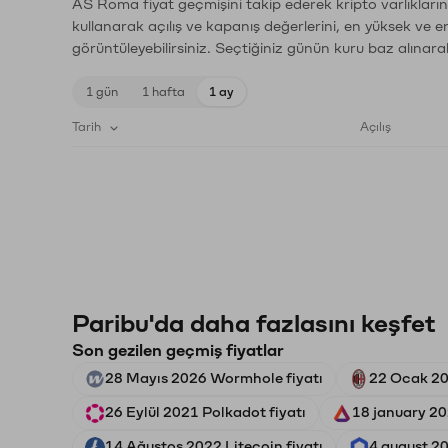
AS Roma fiyat geçmişini takip ederek kripto varlıkları
kullanarak açılış ve kapanış değerlerini, en yüksek ve e
görüntüleyebilirsiniz. Seçtiğiniz günün kuru baz alınarak
1 gün
1 hafta
1 ay
Tarih
Açılış
Paribu'da daha fazlasını keşfet
Son gezilen geçmiş fiyatlar
28 Mayıs 2026 Wormhole fiyatı
22 Ocak 20
26 Eylül 2021 Polkadot fiyatı
18 january 20
14 Ağustos 2022 Litecoin fiyatı
4 august 20