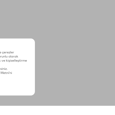
e çerezler
zorunlu olarak
 ve kişiselleştirme
siniz.
 Metni'ni