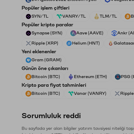
Popüler işlem çiftleri
SYN/TL
VANRY/TL
TLM/TL
B
Popüler kripto paralar
Synapse (SYN)
Aave (AAVE)
Ankr (
Ripple (XRP)
Helium (HNT)
Galatasa
Yeni eklenenler
Gram (GRAM)
Günün öne çıkanları
Bitcoin (BTC)
Ethereum (ETH)
PSG (
Kripto para fiyat tahminleri
Bitcoin (BTC)
Vanar (VANRY)
Ripple
Sorumluluk reddi
Bu sayfada yer alan bilgiler yatırım tavsiyesi niteliği ta