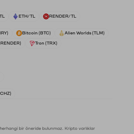
TL
ETH/TL
RENDER/TL
NRY)
Bitcoin (BTC)
Alien Worlds (TLM)
 (RENDER)
Tron (TRX)
)
 (CHZ)
li herhangi bir öneride bulunmaz. Kripto varlıklar