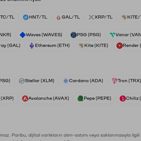
TC/TL
HNT/TL
GAL/TL
XRP/TL
KITE/
ANKR)
Waves (WAVES)
PSG (PSG)
Vanar (VA
ray (GAL)
Ethereum (ETH)
Kite (KITE)
Render
PSG)
Stellar (XLM)
Cardano (ADA)
Tron (TRX
 (XRP)
Avalanche (AVAX)
Pepe (PEPE)
Chiliz
şımaz. Paribu, dijital varlıkların alım-satımı veya saklanmasıyla ilgi