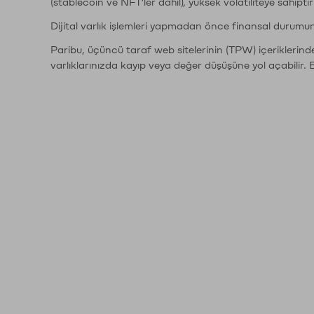
(stablecoin ve NFT'ler dahil), yüksek volatiliteye sahipti
Dijital varlık işlemleri yapmadan önce finansal durumu
Paribu, üçüncü taraf web sitelerinin (TPW) içeriklerin
varlıklarınızda kayıp veya değer düşüşüne yol açabilir. 