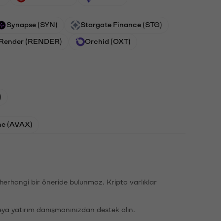
Synapse (SYN)
Stargate Finance (STG)
Render (RENDER)
Orchid (OXT)
)
he (AVAX)
li herhangi bir öneride bulunmaz. Kripto varlıklar
eya yatırım danışmanınızdan destek alın.