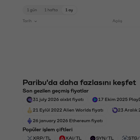
1 gün
1 hafta
1 ay
Tarih
Açılış
Paribu'da daha fazlasını keşfet
Son gezilen geçmiş fiyatlar
31 july 2026 aixbt fiyatı
17 Ekim 2025 PlayD
21 Eylül 2022 Alien Worlds fiyatı
23 Aralık 
26 january 2026 Ethereum fiyatı
Popüler işlem çiftleri
XRP/TL
XAI/TL
SYN/TL
STG/