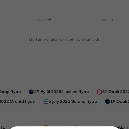
En yüksek
Kapanış
Bu tarih aralığı için veri bulunamadı.
app fiyatı
29 Eylül 2025 Illuvium fiyatı
31 Ocak 2023
2022 Orchid fiyatı
5 july 2026 Solana fiyatı
19 Ocak 
TL
ADA/TL
BTC/TL
VANRY/TL
GAL/T