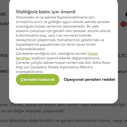
Gizliliğiniz bizim için önemli
VE)
Waves (WAVES)
PSG (PSG)
Xai (XAI)
Sitemizden en iyi şekilde faydalanabilmeniz için,
amaçlarla sınırlı ve gizliliğe uygun olacak şekilde çerezler
 (VANRY)
Galatasaray (GAL)
Ethereum (ETH)
aracılığıyla kişisel verileriniz işlenmektedir. Bu web
sitesinin çalışması için gerekli olan çerezler zorunlu olarak
kullanılmakta olup, açık rıza vermeniz halinde
deneyiminizi iyileştirmek, hizmetlerimizi geliştirmek ve
kişiselleştirme yapabilmek için farklı çerez türleri
kullanılabilecektir.
Çerezlerle verdiğiniz izni, istediğiniz zaman
Çerez
TRX)
Bitcoin (BTC)
Ripple (XRP)
Litecoin (LTC
tercihleri
sayfasını ziyaret ederek değiştirebilirsiniz.
Çerezler yoluyla işlenen kişisel verilerinize dair daha fazla
bilgi için Çerezlere Yönelik Aydınlatma Metni'ni
ONK)
Ethereum (ETH)
Synapse (SYN)
Avalanc
inceleyebilirsiniz.
Çerezleri kabul et
Opsiyonel çerezleri reddet
şımaz. Paribu, dijital varlıkların alım-satımı veya saklanmasıyla ilgi
r ve ani değer kayıpları yaşanabilir.
nuzu dikkatlice değerlendirin ve gerekli durumlarda hukuk, vergi v