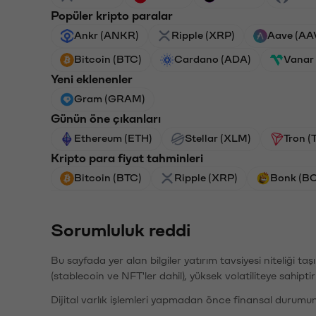
Popüler kripto paralar
Ankr (ANKR)
Ripple (XRP)
Aave (AA
Bitcoin (BTC)
Cardano (ADA)
Vanar
Yeni eklenenler
Gram (GRAM)
Günün öne çıkanları
Ethereum (ETH)
Stellar (XLM)
Tron (
Kripto para fiyat tahminleri
Bitcoin (BTC)
Ripple (XRP)
Bonk (B
Sorumluluk reddi
Bu sayfada yer alan bilgiler yatırım tavsiyesi niteliği ta
(stablecoin ve NFT'ler dahil), yüksek volatiliteye sahipti
Dijital varlık işlemleri yapmadan önce finansal durumu