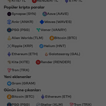
KITE/TL
RENDER/TL
ETH/TL
Popüler kripto paralar
Synapse (SYN)
Aave (AAVE)
Ankr (ANKR)
Waves (WAVES)
PSG (PSG)
Vanar (VANRY)
Alien Worlds (TLM)
Bitcoin (BTC)
Ripple (XRP)
Helium (HNT)
Ethereum (ETH)
Galatasaray (GAL)
Kite (KITE)
Render (RENDER)
Tron (TRX)
Yeni eklenenler
Gram (GRAM)
Günün öne çıkanları
Bitcoin (BTC)
Ethereum (ETH)
PSG (PSG)
Stellar (XLM)
Tron (TRX)