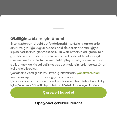
Gizliliğiniz bizim için önemli
Sitemizden en iyi şekilde faydalanabilmeniz için, amaçlarla
sınırlı ve gizliliğe uygun olacak şekilde çerezler aracılığıyla
kişisel verileriniz işlenmektedir. Bu web sitesinin çalışması için
gerekli olan çerezler zorunlu olarak kullanılmakta olup, açık
rıza vermeniz halinde deneyiminizi iyileştirmek, hizmetlerimizi
geliştirmek ve kişiselleştirme yapabilmek için farklı çerez türleri
kullanılabilecektir.
Çerezlerle verdiğiniz izni, istediğiniz zaman
Çerez tercihleri
sayfasını ziyaret ederek değiştirebilirsiniz.
Çerezler yoluyla işlenen kişisel verilerinize dair daha fazla bilgi
için Çerezlere Yönelik Aydınlatma Metni'ni inceleyebilirsiniz.
Çerezleri kabul et
Opsiyonel çerezleri reddet