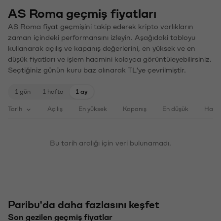
AS Roma geçmiş fiyatları
AS Roma fiyat geçmişini takip ederek kripto varlıkların
zaman içindeki performansını izleyin. Aşağıdaki tabloyu
kullanarak açılış ve kapanış değerlerini, en yüksek ve en
düşük fiyatları ve işlem hacmini kolayca görüntüleyebilirsiniz.
Seçtiğiniz günün kuru baz alınarak TL'ye çevrilmiştir.
1 gün
1 hafta
1 ay
Tarih
Açılış
En yüksek
Kapanış
En düşük
Haci
Bu tarih aralığı için veri bulunamadı.
Paribu'da daha fazlasını keşfet
Son gezilen geçmiş fiyatlar