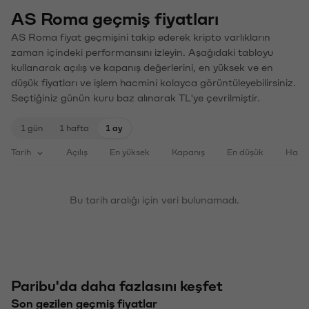
AS Roma geçmiş fiyatları
AS Roma fiyat geçmişini takip ederek kripto varlıkların
zaman içindeki performansını izleyin. Aşağıdaki tabloyu
kullanarak açılış ve kapanış değerlerini, en yüksek ve en
düşük fiyatları ve işlem hacmini kolayca görüntüleyebilirsiniz.
Seçtiğiniz günün kuru baz alınarak TL'ye çevrilmiştir.
1 gün
1 hafta
1 ay
Tarih
Açılış
En yüksek
Kapanış
En düşük
Haci
Bu tarih aralığı için veri bulunamadı.
Paribu'da daha fazlasını keşfet
Son gezilen geçmiş fiyatlar