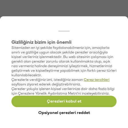
Gizliliğiniz bizim için önemli
Sitemizden en iyi şekilde faydalanabilmeniz için, amaçlarla
sınırlı ve gizliliğe uygun olacak şekilde çerezler aracılığıyla
kişisel verileriniz işlenmektedir. Bu web sitesinin çalışması için
gerekli olan çerezler zorunlu olarak kullanılmakta olup, açık
rıza vermeniz halinde deneyiminizi iyileştirmek, hizmetlerimizi
geliştirmek ve kişiselleştirme yapabilmek için farklı çerez türleri
kullanılabilecektir.
Çerezlerle verdiğiniz izni, istediğiniz zaman
Çerez tercihleri
sayfasını ziyaret ederek değiştirebilirsiniz.
Çerezler yoluyla işlenen kişisel verilerinize dair daha fazla bilgi
için Çerezlere Yönelik Aydınlatma Metni'ni inceleyebilirsiniz.
Çerezleri kabul et
Opsiyonel çerezleri reddet