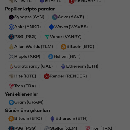
KITE/TL
ETH/TL
RENDER/TL
Popüler kripto paralar
Synapse (SYN)
Aave (AAVE)
Ankr (ANKR)
Waves (WAVES)
PSG (PSG)
Vanar (VANRY)
Alien Worlds (TLM)
Bitcoin (BTC)
Ripple (XRP)
Helium (HNT)
Galatasaray (GAL)
Ethereum (ETH)
Kite (KITE)
Render (RENDER)
Tron (TRX)
Yeni eklenenler
Gram (GRAM)
Günün öne çıkanları
Bitcoin (BTC)
Ethereum (ETH)
PSG (PSG)
Stellar (XLM)
Tron (TRX)