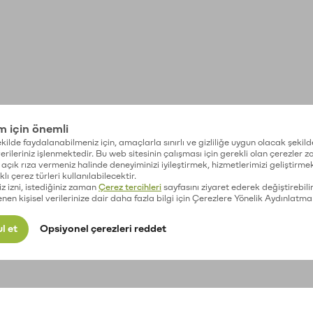
im için önemli
kilde faydalanabilmeniz için, amaçlarla sınırlı ve gizliliğe uygun olacak şekild
 verileriniz işlenmektedir. Bu web sitesinin çalışması için gerekli olan çerezler 
açık rıza vermeniz halinde deneyiminizi iyileştirmek, hizmetlerimizi geliştirmek
lı çerez türleri kullanılabilecektir.
iz izni, istediğiniz zaman
Çerez tercihleri
sayfasını ziyaret ederek değiştirebilir
enen kişisel verilerinize dair daha fazla bilgi için Çerezlere Yönelik Aydınlatma
l et
Opsiyonel çerezleri reddet