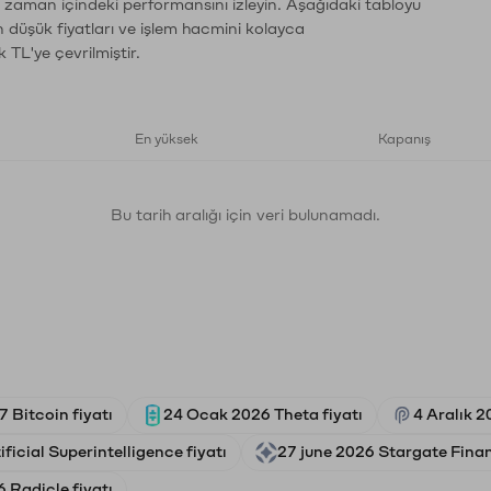
n zaman içindeki performansını izleyin. Aşağıdaki tabloyu
n düşük fiyatları ve işlem hacmini kolayca
 TL'ye çevrilmiştir.
En yüksek
Kapanış
Bu tarih aralığı için veri bulunamadı.
 Bitcoin fiyatı
24 Ocak 2026 Theta fiyatı
4 Aralık 2
ficial Superintelligence fiyatı
27 june 2026 Stargate Finan
 Radicle fiyatı