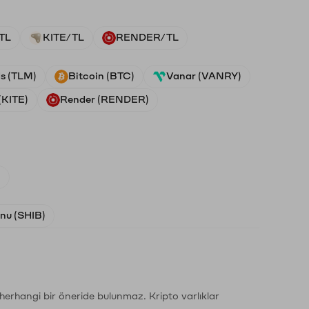
TL
KITE/TL
RENDER/TL
ds (TLM)
Bitcoin (BTC)
Vanar (VANRY)
(KITE)
Render (RENDER)
)
Inu (SHIB)
li herhangi bir öneride bulunmaz. Kripto varlıklar