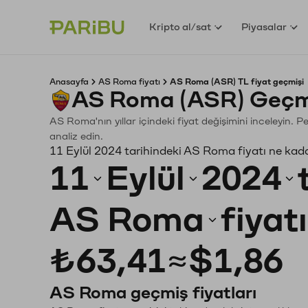
Kripto al/sat
Piyasalar
Anasayfa
AS Roma fiyatı
AS Roma (ASR) TL fiyat geçmişi
AS Roma (ASR) Geçmi
AS Roma'nın yıllar içindeki fiyat değişimini inceleyin. 
analiz edin.
11 Eylül 2024 tarihindeki AS Roma fiyatı ne kad
11
Eylül
2024
AS Roma
fiyat
₺63,41
≈
$1,86
AS Roma geçmiş fiyatları