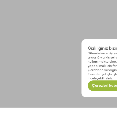
Gizliliğiniz biz
Sitemizden en iyi şe
aracılığıyla kişisel
kullanılmakta olup, 
yapabilmek için fark
Çerezlerle verdiğin
Çerezler yoluyla işl
inceleyebilirsiniz.
Çerezleri kabu