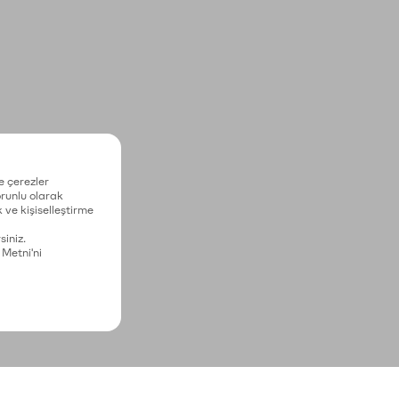
e çerezler
zorunlu olarak
 ve kişiselleştirme
siniz.
 Metni'ni