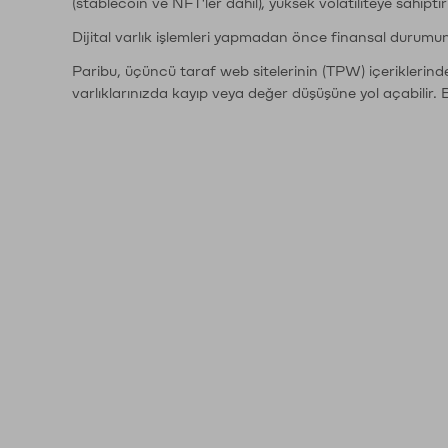
(stablecoin ve NFT'ler dahil), yüksek volatiliteye sahipti
Dijital varlık işlemleri yapmadan önce finansal durumu
Paribu, üçüncü taraf web sitelerinin (TPW) içeriklerin
varlıklarınızda kayıp veya değer düşüşüne yol açabilir. 