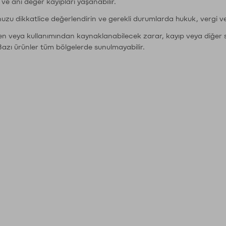
r ve ani değer kayıpları yaşanabilir.
nuzu dikkatlice değerlendirin ve gerekli durumlarda hukuk, vergi v
den veya kullanımından kaynaklanabilecek zarar, kayıp veya diğer 
Bazı ürünler tüm bölgelerde sunulmayabilir.