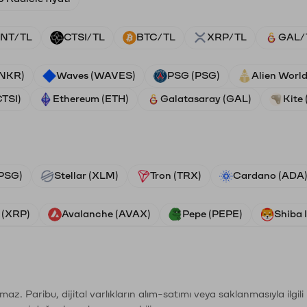
NT/TL
CTSI/TL
BTC/TL
XRP/TL
GAL/
ANKR)
Waves (WAVES)
PSG (PSG)
Alien Worl
CTSI)
Ethereum (ETH)
Galatasaray (GAL)
Kite 
PSG)
Stellar (XLM)
Tron (TRX)
Cardano (ADA
 (XRP)
Avalanche (AVAX)
Pepe (PEPE)
Shiba 
şımaz. Paribu, dijital varlıkların alım-satımı veya saklanmasıyla ilgi