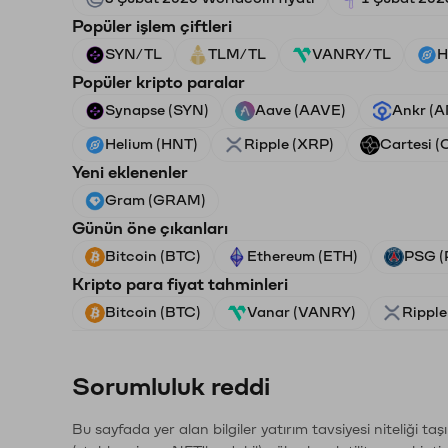
Popüler işlem çiftleri
SYN/TL
TLM/TL
VANRY/TL
H
Popüler kripto paralar
Synapse (SYN)
Aave (AAVE)
Ankr (
Helium (HNT)
Ripple (XRP)
Cartesi (
Yeni eklenenler
Gram (GRAM)
Günün öne çıkanları
Bitcoin (BTC)
Ethereum (ETH)
PSG (
Kripto para fiyat tahminleri
Bitcoin (BTC)
Vanar (VANRY)
Ripple
Sorumluluk reddi
Bu sayfada yer alan bilgiler yatırım tavsiyesi niteliği ta