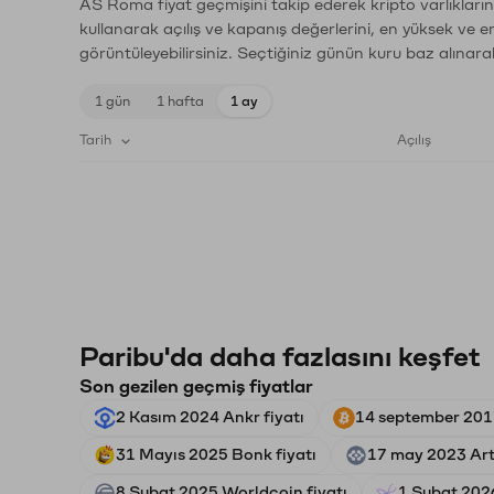
AS Roma fiyat geçmişini takip ederek kripto varlıkları
kullanarak açılış ve kapanış değerlerini, en yüksek ve e
görüntüleyebilirsiniz. Seçtiğiniz günün kuru baz alınarak
1 gün
1 hafta
1 ay
Tarih
Açılış
Paribu'da daha fazlasını keşfet
Son gezilen geçmiş fiyatlar
2 Kasım 2024 Ankr fiyatı
14 september 2017
31 Mayıs 2025 Bonk fiyatı
17 may 2023 Arti
8 Şubat 2025 Worldcoin fiyatı
1 Şubat 2026