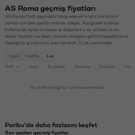
AS Roma geçmiş fiyatları
AS Roma fiyat geçmişini takip ederek kripto varlıkların
zaman içindeki performansını izleyin. Aşağıdaki tabloyu
kullanarak açılış ve kapanış değerlerini, en yüksek ve en
düşük fiyatları ve işlem hacmini kolayca görüntüleyebilirsiniz.
Seçtiğiniz günün kuru baz alınarak TL'ye çevrilmiştir.
1 gün
1 hafta
1 ay
Tarih
Açılış
En yüksek
Kapanış
En düşük
Haci
Bu tarih aralığı için veri bulunamadı.
Paribu'da daha fazlasını keşfet
Son gezilen geçmiş fiyatlar