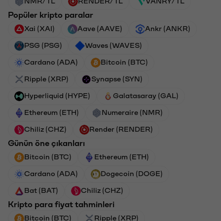
NMR/TL
RENDER/TL
VANRY/TL
Popüler kripto paralar
Xai (XAI)
Aave (AAVE)
Ankr (ANKR)
PSG (PSG)
Waves (WAVES)
Cardano (ADA)
Bitcoin (BTC)
Ripple (XRP)
Synapse (SYN)
Hyperliquid (HYPE)
Galatasaray (GAL)
Ethereum (ETH)
Numeraire (NMR)
Chiliz (CHZ)
Render (RENDER)
Günün öne çıkanları
Bitcoin (BTC)
Ethereum (ETH)
Cardano (ADA)
Dogecoin (DOGE)
Bat (BAT)
Chiliz (CHZ)
Kripto para fiyat tahminleri
Bitcoin (BTC)
Ripple (XRP)