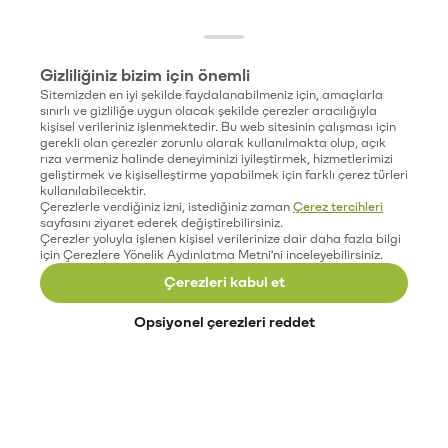
Gizliliğiniz bizim için önemli
Sitemizden en iyi şekilde faydalanabilmeniz için, amaçlarla
sınırlı ve gizliliğe uygun olacak şekilde çerezler aracılığıyla
kişisel verileriniz işlenmektedir. Bu web sitesinin çalışması için
gerekli olan çerezler zorunlu olarak kullanılmakta olup, açık
rıza vermeniz halinde deneyiminizi iyileştirmek, hizmetlerimizi
geliştirmek ve kişiselleştirme yapabilmek için farklı çerez türleri
kullanılabilecektir.
Çerezlerle verdiğiniz izni, istediğiniz zaman
Çerez tercihleri
sayfasını ziyaret ederek değiştirebilirsiniz.
Çerezler yoluyla işlenen kişisel verilerinize dair daha fazla bilgi
için Çerezlere Yönelik Aydınlatma Metni'ni inceleyebilirsiniz.
Çerezleri kabul et
Opsiyonel çerezleri reddet