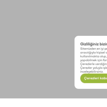
Gizliliğiniz biz
Sitemizden en iyi şe
aracılığıyla kişisel
kullanılmakta olup, 
yapabilmek için fark
Çerezlerle verdiğin
Çerezler yoluyla işl
inceleyebilirsiniz.
Çerezleri kabu