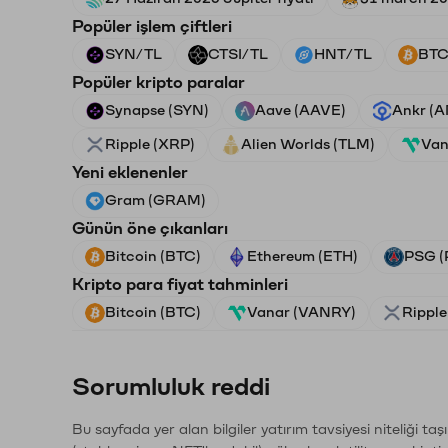
Popüler işlem çiftleri
SYN/TL
CTSI/TL
HNT/TL
BTC
Popüler kripto paralar
Synapse (SYN)
Aave (AAVE)
Ankr (
Ripple (XRP)
Alien Worlds (TLM)
Van
Yeni eklenenler
Gram (GRAM)
Günün öne çıkanları
Bitcoin (BTC)
Ethereum (ETH)
PSG (
Kripto para fiyat tahminleri
Bitcoin (BTC)
Vanar (VANRY)
Ripple
Sorumluluk reddi
Bu sayfada yer alan bilgiler yatırım tavsiyesi niteliği ta