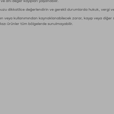
r ve ani değer kayıpları yaşanabilir.
nuzu dikkatlice değerlendirin ve gerekli durumlarda hukuk, vergi v
den veya kullanımından kaynaklanabilecek zarar, kayıp veya diğer 
Bazı ürünler tüm bölgelerde sunulmayabilir.