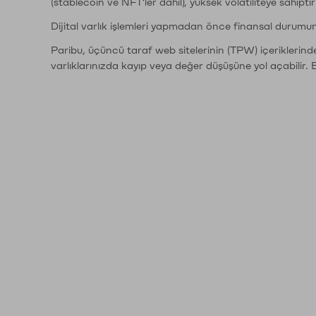
(stablecoin ve NFT'ler dahil), yüksek volatiliteye sahipti
Dijital varlık işlemleri yapmadan önce finansal durumu
Paribu, üçüncü taraf web sitelerinin (TPW) içeriklerin
varlıklarınızda kayıp veya değer düşüşüne yol açabilir. 