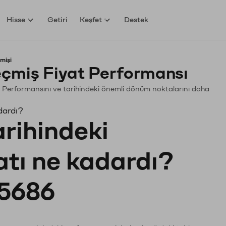
Hisse
Getiri
Keşfet
Destek
mişi
miş Fiyat Performansı
n. Performansını ve tarihindeki önemli dönüm noktalarını daha
dardı?
arihindeki
atı ne kadardı?
5686