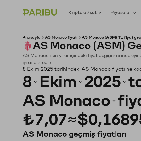
Kripto al/sat
Piyasalar
Anasayfa
AS Monaco fiyatı
AS Monaco (ASM) TL fiyat geç
AS Monaco (ASM) Geç
AS Monaco'nun yıllar içindeki fiyat değişimini inceleyi
iyi analiz edin.
8 Ekim 2025 tarihindeki AS Monaco fiyatı ne ka
8
Ekim
2025
t
AS Monaco
fiy
₺7,07
≈
$0,1689
AS Monaco geçmiş fiyatları