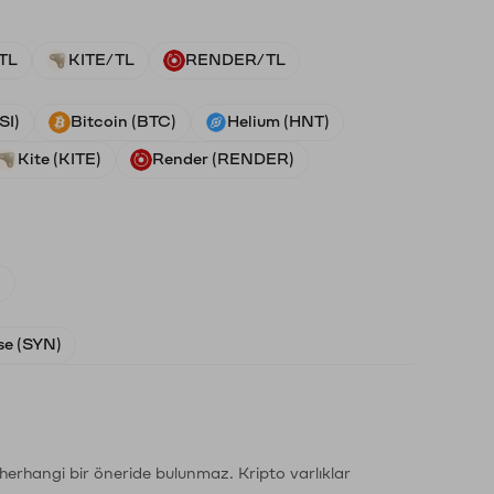
TL
KITE/TL
RENDER/TL
SI)
Bitcoin (BTC)
Helium (HNT)
Kite (KITE)
Render (RENDER)
)
e (SYN)
li herhangi bir öneride bulunmaz. Kripto varlıklar