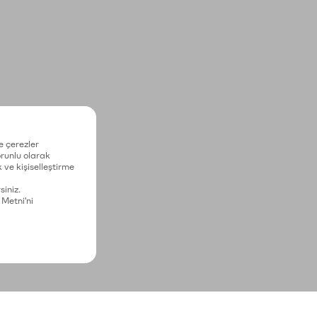
e çerezler
zorunlu olarak
 ve kişiselleştirme
siniz.
 Metni'ni