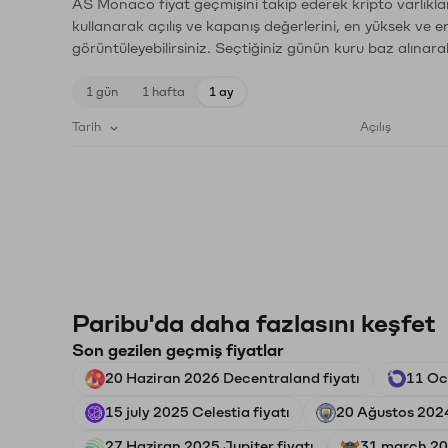
AS Monaco fiyat geçmişini takip ederek kripto varlıkla
kullanarak açılış ve kapanış değerlerini, en yüksek ve e
görüntüleyebilirsiniz. Seçtiğiniz günün kuru baz alınarak
1 gün
1 hafta
1 ay
Tarih
Açılış
Paribu'da daha fazlasını keşfet
Son gezilen geçmiş fiyatlar
20 Haziran 2026 Decentraland fiyatı
11 Oc
15 july 2025 Celestia fiyatı
20 Ağustos 2024
27 Haziran 2025 Jupiter fiyatı
31 march 202