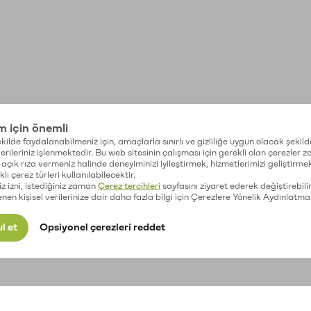
im için önemli
kilde faydalanabilmeniz için, amaçlarla sınırlı ve gizliliğe uygun olacak şekild
 verileriniz işlenmektedir. Bu web sitesinin çalışması için gerekli olan çerezler 
açık rıza vermeniz halinde deneyiminizi iyileştirmek, hizmetlerimizi geliştirmek
lı çerez türleri kullanılabilecektir.
iz izni, istediğiniz zaman
Çerez tercihleri
sayfasını ziyaret ederek değiştirebilir
enen kişisel verilerinize dair daha fazla bilgi için Çerezlere Yönelik Aydınlatma
l et
Opsiyonel çerezleri reddet