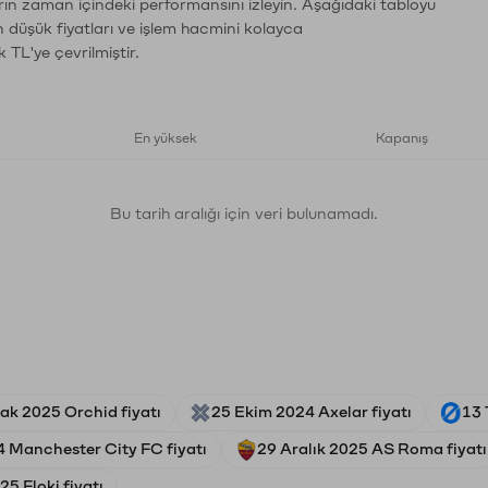
rın zaman içindeki performansını izleyin. Aşağıdaki tabloyu
n düşük fiyatları ve işlem hacmini kolayca
 TL'ye çevrilmiştir.
En yüksek
Kapanış
Bu tarih aralığı için veri bulunamadı.
ak 2025 Orchid fiyatı
25 Ekim 2024 Axelar fiyatı
13 
 Manchester City FC fiyatı
29 Aralık 2025 AS Roma fiyatı
5 Floki fiyatı