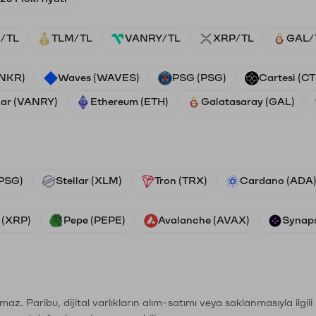
/TL
TLM/TL
VANRY/TL
XRP/TL
GAL/
ANKR)
Waves (WAVES)
PSG (PSG)
Cartesi (CT
ar (VANRY)
Ethereum (ETH)
Galatasaray (GAL)
PSG)
Stellar (XLM)
Tron (TRX)
Cardano (ADA
 (XRP)
Pepe (PEPE)
Avalanche (AVAX)
Synaps
şımaz. Paribu, dijital varlıkların alım-satımı veya saklanmasıyla ilgi