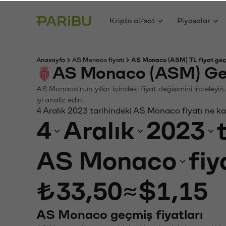
Kripto al/sat
Piyasalar
Anasayfa
AS Monaco fiyatı
AS Monaco (ASM) TL fiyat geç
AS Monaco (ASM) Geç
AS Monaco'nun yıllar içindeki fiyat değişimini inceleyi
iyi analiz edin.
4 Aralık 2023 tarihindeki AS Monaco fiyatı ne k
4
Aralık
2023
AS Monaco
fiy
₺33,50
≈
$1,15
AS Monaco geçmiş fiyatları