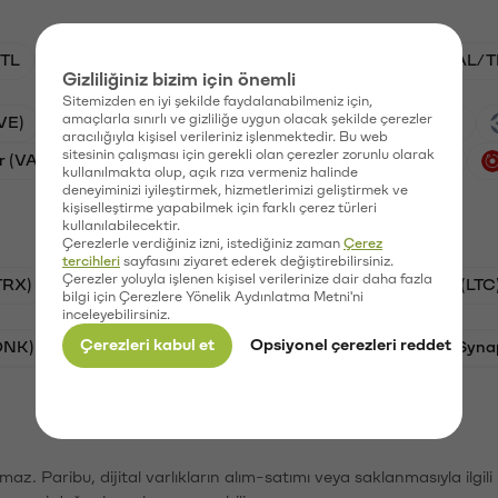
TL
ADA/TL
BTC/TL
VANRY/TL
GAL/T
Gizliliğiniz bizim için önemli
Sitemizden en iyi şekilde faydalanabilmeniz için,
amaçlarla sınırlı ve gizliliğe uygun olacak şekilde çerezler
VE)
Xai (XAI)
Waves (WAVES)
PSG (PSG)
aracılığıyla kişisel verileriniz işlenmektedir. Bu web
sitesinin çalışması için gerekli olan çerezler zorunlu olarak
r (VANRY)
Galatasaray (GAL)
Ethereum (ETH)
kullanılmakta olup, açık rıza vermeniz halinde
deneyiminizi iyileştirmek, hizmetlerimizi geliştirmek ve
kişiselleştirme yapabilmek için farklı çerez türleri
kullanılabilecektir.
Çerezlerle verdiğiniz izni, istediğiniz zaman
Çerez
tercihleri
sayfasını ziyaret ederek değiştirebilirsiniz.
Çerezler yoluyla işlenen kişisel verilerinize dair daha fazla
TRX)
Bitcoin (BTC)
Ripple (XRP)
Litecoin (LTC
bilgi için Çerezlere Yönelik Aydınlatma Metni'ni
inceleyebilirsiniz.
Çerezleri kabul et
Opsiyonel çerezleri reddet
ONK)
Ethereum (ETH)
Avalanche (AVAX)
Syna
şımaz. Paribu, dijital varlıkların alım-satımı veya saklanmasıyla ilgi