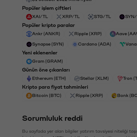
Popüler işlem çiftleri
XAI/TL
XRP/TL
STG/TL
SYN/
Popüler kripto paralar
Ankr (ANKR)
Ripple (XRP)
Aave (AA
Synapse (SYN)
Cardano (ADA)
Vana
Yeni eklenenler
Gram (GRAM)
Günün öne çıkanları
Ethereum (ETH)
Stellar (XLM)
Tron (
Kripto para fiyat tahminleri
Bitcoin (BTC)
Ripple (XRP)
Bonk (B
Sorumluluk reddi
Bu sayfada yer alan bilgiler yatırım tavsiyesi niteliği ta