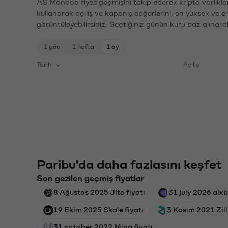
AS Monaco fiyat geçmişini takip ederek kripto varlıkla
kullanarak açılış ve kapanış değerlerini, en yüksek ve e
görüntüleyebilirsiniz. Seçtiğiniz günün kuru baz alınarak
1 gün
1 hafta
1 ay
Tarih
Açılış
Paribu'da daha fazlasını keşfet
Son gezilen geçmiş fiyatlar
8 Ağustos 2025 Jito fiyatı
31 july 2026 aixb
19 Ekim 2025 Skale fiyatı
3 Kasım 2021 Zill
31 october 2022 Mina fiyatı