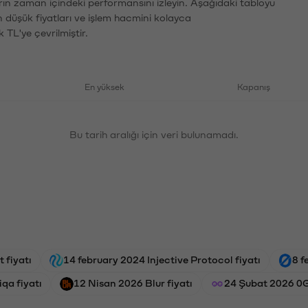
rın zaman içindeki performansını izleyin. Aşağıdaki tabloyu
n düşük fiyatları ve işlem hacmini kolayca
 TL'ye çevrilmiştir.
En yüksek
Kapanış
Bu tarih aralığı için veri bulunamadı.
t fiyatı
14 february 2024 Injective Protocol fiyatı
8 f
iqa fiyatı
12 Nisan 2026 Blur fiyatı
24 Şubat 2026 0G