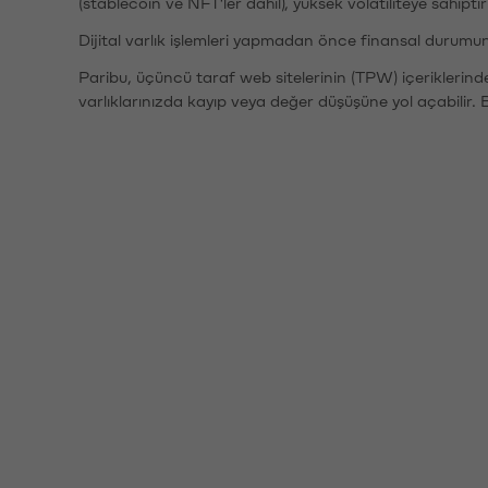
(stablecoin ve NFT'ler dahil), yüksek volatiliteye sahipti
Dijital varlık işlemleri yapmadan önce finansal durumu
Paribu, üçüncü taraf web sitelerinin (TPW) içeriklerin
varlıklarınızda kayıp veya değer düşüşüne yol açabilir. 