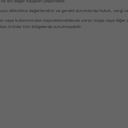
r ve ani değer kayıpları yaşanabilir.
nuzu dikkatlice değerlendirin ve gerekli durumlarda hukuk, vergi v
den veya kullanımından kaynaklanabilecek zarar, kayıp veya diğer 
Bazı ürünler tüm bölgelerde sunulmayabilir.