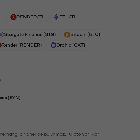
L
RENDER/TL
ETH/TL
Stargate Finance (STG)
Bitcoin (BTC)
Render (RENDER)
Orchid (OXT)
)
pse (SYN)
li herhangi bir öneride bulunmaz. Kripto varlıklar