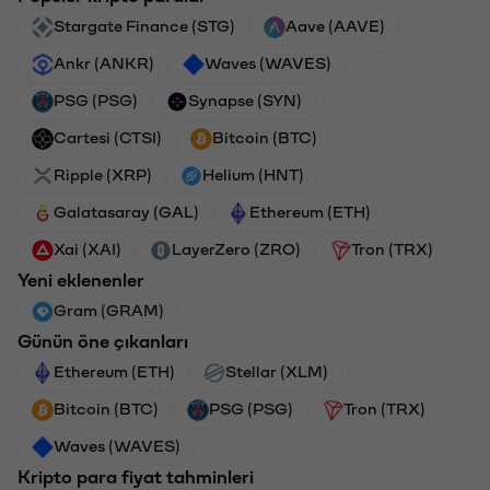
Stargate Finance (STG)
Aave (AAVE)
Ankr (ANKR)
Waves (WAVES)
PSG (PSG)
Synapse (SYN)
Cartesi (CTSI)
Bitcoin (BTC)
Ripple (XRP)
Helium (HNT)
Galatasaray (GAL)
Ethereum (ETH)
Xai (XAI)
LayerZero (ZRO)
Tron (TRX)
Yeni eklenenler
Gram (GRAM)
Günün öne çıkanları
Ethereum (ETH)
Stellar (XLM)
Bitcoin (BTC)
PSG (PSG)
Tron (TRX)
Waves (WAVES)
Kripto para fiyat tahminleri