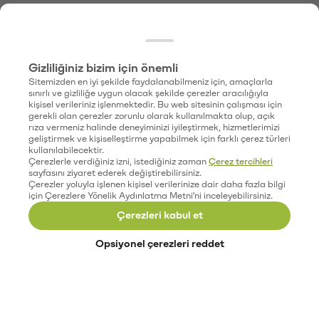
Gizliliğiniz bizim için önemli
Sitemizden en iyi şekilde faydalanabilmeniz için, amaçlarla
sınırlı ve gizliliğe uygun olacak şekilde çerezler aracılığıyla
kişisel verileriniz işlenmektedir. Bu web sitesinin çalışması için
gerekli olan çerezler zorunlu olarak kullanılmakta olup, açık
rıza vermeniz halinde deneyiminizi iyileştirmek, hizmetlerimizi
geliştirmek ve kişiselleştirme yapabilmek için farklı çerez türleri
kullanılabilecektir.
Çerezlerle verdiğiniz izni, istediğiniz zaman
Çerez tercihleri
sayfasını ziyaret ederek değiştirebilirsiniz.
Çerezler yoluyla işlenen kişisel verilerinize dair daha fazla bilgi
için Çerezlere Yönelik Aydınlatma Metni'ni inceleyebilirsiniz.
Çerezleri kabul et
Opsiyonel çerezleri reddet