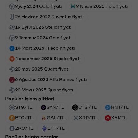
9 july 2024 Gala fiyatı
9 Nisan 2021 Holo fiyatı
26 Haziran 2022 Juventus fiyatı
19 Eylül 2023 Stellar fiyatı
9 Temmuz 2024 Gala fiyatı
14 Mart 2026 Filecoin fiyatı
4 december 2025 Stacks fiyatı
20 may 2025 Quant fiyatı
6 Ağustos 2023 Alfa Romeo fiyatı
20 Mayıs 2025 Quant fiyatı
Popüler işlem çiftleri
STG/TL
SYN/TL
CTSI/TL
HNT/TL
BTC/TL
GAL/TL
XRP/TL
XAI/TL
ZRO/TL
ETH/TL
Popüler kripto paralar