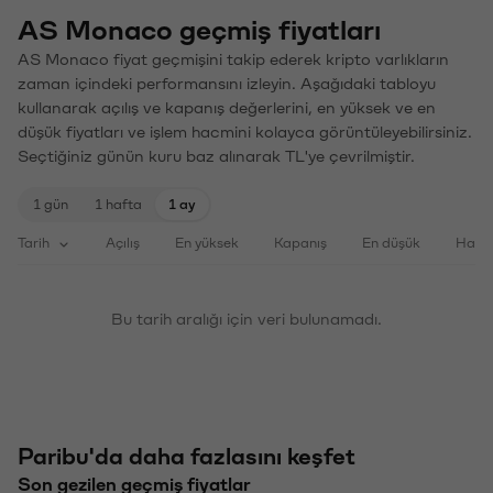
AS Monaco geçmiş fiyatları
AS Monaco fiyat geçmişini takip ederek kripto varlıkların
zaman içindeki performansını izleyin. Aşağıdaki tabloyu
kullanarak açılış ve kapanış değerlerini, en yüksek ve en
düşük fiyatları ve işlem hacmini kolayca görüntüleyebilirsiniz.
Seçtiğiniz günün kuru baz alınarak TL'ye çevrilmiştir.
1 gün
1 hafta
1 ay
Tarih
Açılış
En yüksek
Kapanış
En düşük
Haci
Bu tarih aralığı için veri bulunamadı.
Paribu'da daha fazlasını keşfet
Son gezilen geçmiş fiyatlar