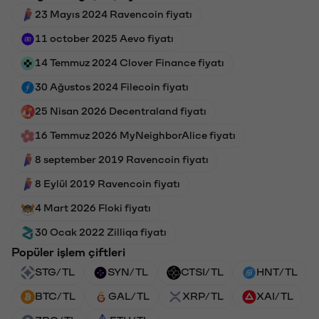
23 Mayıs 2024 Ravencoin fiyatı
11 october 2025 Aevo fiyatı
14 Temmuz 2024 Clover Finance fiyatı
30 Ağustos 2024 Filecoin fiyatı
25 Nisan 2026 Decentraland fiyatı
16 Temmuz 2026 MyNeighborAlice fiyatı
8 september 2019 Ravencoin fiyatı
8 Eylül 2019 Ravencoin fiyatı
4 Mart 2026 Floki fiyatı
30 Ocak 2022 Zilliqa fiyatı
Popüler işlem çiftleri
STG/TL
SYN/TL
CTSI/TL
HNT/TL
BTC/TL
GAL/TL
XRP/TL
XAI/TL