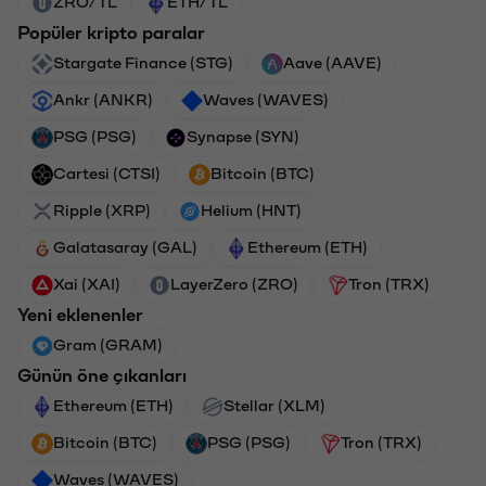
ZRO/TL
ETH/TL
Popüler kripto paralar
Stargate Finance (STG)
Aave (AAVE)
Ankr (ANKR)
Waves (WAVES)
PSG (PSG)
Synapse (SYN)
Cartesi (CTSI)
Bitcoin (BTC)
Ripple (XRP)
Helium (HNT)
Galatasaray (GAL)
Ethereum (ETH)
Xai (XAI)
LayerZero (ZRO)
Tron (TRX)
Yeni eklenenler
Gram (GRAM)
Günün öne çıkanları
Ethereum (ETH)
Stellar (XLM)
Bitcoin (BTC)
PSG (PSG)
Tron (TRX)
Waves (WAVES)