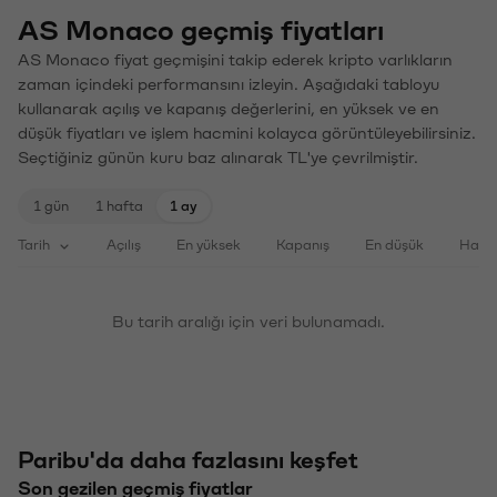
AS Monaco geçmiş fiyatları
AS Monaco fiyat geçmişini takip ederek kripto varlıkların
zaman içindeki performansını izleyin. Aşağıdaki tabloyu
kullanarak açılış ve kapanış değerlerini, en yüksek ve en
düşük fiyatları ve işlem hacmini kolayca görüntüleyebilirsiniz.
Seçtiğiniz günün kuru baz alınarak TL'ye çevrilmiştir.
1 gün
1 hafta
1 ay
Tarih
Açılış
En yüksek
Kapanış
En düşük
Haci
Bu tarih aralığı için veri bulunamadı.
Paribu'da daha fazlasını keşfet
Son gezilen geçmiş fiyatlar