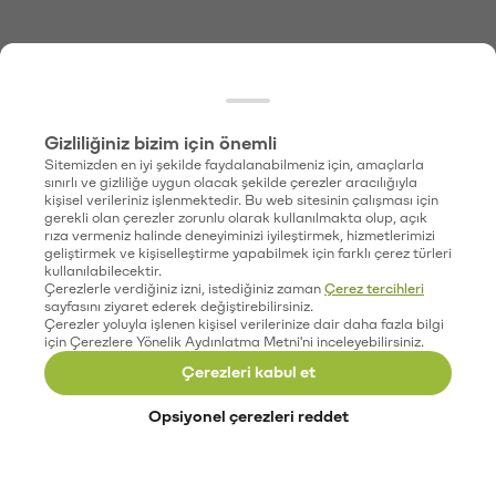
Gizliliğiniz bizim için önemli
Sitemizden en iyi şekilde faydalanabilmeniz için, amaçlarla
sınırlı ve gizliliğe uygun olacak şekilde çerezler aracılığıyla
kişisel verileriniz işlenmektedir. Bu web sitesinin çalışması için
gerekli olan çerezler zorunlu olarak kullanılmakta olup, açık
rıza vermeniz halinde deneyiminizi iyileştirmek, hizmetlerimizi
geliştirmek ve kişiselleştirme yapabilmek için farklı çerez türleri
kullanılabilecektir.
Çerezlerle verdiğiniz izni, istediğiniz zaman
Çerez tercihleri
sayfasını ziyaret ederek değiştirebilirsiniz.
Çerezler yoluyla işlenen kişisel verilerinize dair daha fazla bilgi
için Çerezlere Yönelik Aydınlatma Metni'ni inceleyebilirsiniz.
Çerezleri kabul et
Opsiyonel çerezleri reddet