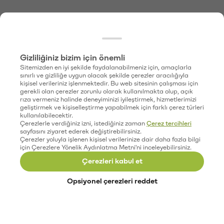
Gizliliğiniz bizim için önemli
Sitemizden en iyi şekilde faydalanabilmeniz için, amaçlarla
sınırlı ve gizliliğe uygun olacak şekilde çerezler aracılığıyla
kişisel verileriniz işlenmektedir. Bu web sitesinin çalışması için
gerekli olan çerezler zorunlu olarak kullanılmakta olup, açık
rıza vermeniz halinde deneyiminizi iyileştirmek, hizmetlerimizi
geliştirmek ve kişiselleştirme yapabilmek için farklı çerez türleri
kullanılabilecektir.
Çerezlerle verdiğiniz izni, istediğiniz zaman
Çerez tercihleri
sayfasını ziyaret ederek değiştirebilirsiniz.
Çerezler yoluyla işlenen kişisel verilerinize dair daha fazla bilgi
için Çerezlere Yönelik Aydınlatma Metni'ni inceleyebilirsiniz.
Çerezleri kabul et
Opsiyonel çerezleri reddet