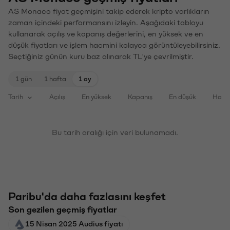
AS Monaco fiyat geçmişini takip ederek kripto varlıkların
zaman içindeki performansını izleyin. Aşağıdaki tabloyu
kullanarak açılış ve kapanış değerlerini, en yüksek ve en
düşük fiyatları ve işlem hacmini kolayca görüntüleyebilirsiniz.
Seçtiğiniz günün kuru baz alınarak TL'ye çevrilmiştir.
1 gün
1 hafta
1 ay
Tarih
Açılış
En yüksek
Kapanış
En düşük
Haci
Bu tarih aralığı için veri bulunamadı.
Paribu'da daha fazlasını keşfet
Son gezilen geçmiş fiyatlar
15 Nisan 2025 Audius fiyatı