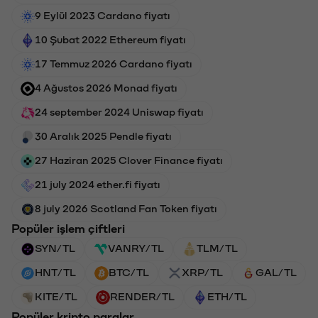
9 Eylül 2023 Cardano fiyatı
10 Şubat 2022 Ethereum fiyatı
17 Temmuz 2026 Cardano fiyatı
4 Ağustos 2026 Monad fiyatı
24 september 2024 Uniswap fiyatı
30 Aralık 2025 Pendle fiyatı
27 Haziran 2025 Clover Finance fiyatı
21 july 2024 ether.fi fiyatı
8 july 2026 Scotland Fan Token fiyatı
Popüler işlem çiftleri
SYN/TL
VANRY/TL
TLM/TL
HNT/TL
BTC/TL
XRP/TL
GAL/TL
KITE/TL
RENDER/TL
ETH/TL
Popüler kripto paralar