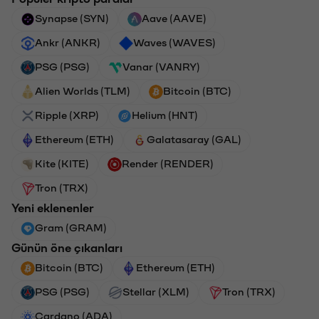
Synapse (SYN)
Aave (AAVE)
Ankr (ANKR)
Waves (WAVES)
PSG (PSG)
Vanar (VANRY)
Alien Worlds (TLM)
Bitcoin (BTC)
Ripple (XRP)
Helium (HNT)
Ethereum (ETH)
Galatasaray (GAL)
Kite (KITE)
Render (RENDER)
Tron (TRX)
Yeni eklenenler
Gram (GRAM)
Günün öne çıkanları
Bitcoin (BTC)
Ethereum (ETH)
PSG (PSG)
Stellar (XLM)
Tron (TRX)
Cardano (ADA)