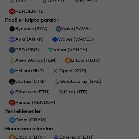
XRP/TL
GAL/TL
KITE/TL
RENDER/TL
Popüler kripto paralar
Synapse (SYN)
Aave (AAVE)
Ankr (ANKR)
Waves (WAVES)
PSG (PSG)
Vanar (VANRY)
Alien Worlds (TLM)
Bitcoin (BTC)
Helium (HNT)
Ripple (XRP)
Cartesi (CTSI)
Galatasaray (GAL)
Ethereum (ETH)
Kite (KITE)
Render (RENDER)
Yeni eklenenler
Gram (GRAM)
Günün öne çıkanları
Bitcoin (BTC)
Ethereum (ETH)