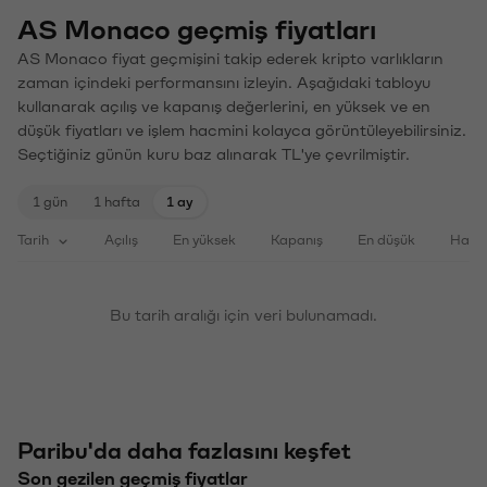
AS Monaco geçmiş fiyatları
AS Monaco fiyat geçmişini takip ederek kripto varlıkların
zaman içindeki performansını izleyin. Aşağıdaki tabloyu
kullanarak açılış ve kapanış değerlerini, en yüksek ve en
düşük fiyatları ve işlem hacmini kolayca görüntüleyebilirsiniz.
Seçtiğiniz günün kuru baz alınarak TL'ye çevrilmiştir.
1 gün
1 hafta
1 ay
Tarih
Açılış
En yüksek
Kapanış
En düşük
Haci
Bu tarih aralığı için veri bulunamadı.
Paribu'da daha fazlasını keşfet
Son gezilen geçmiş fiyatlar