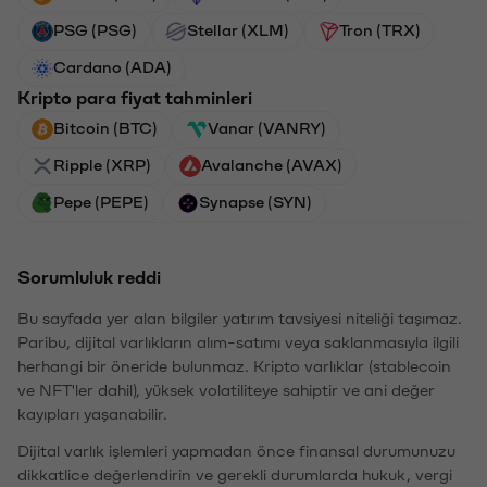
PSG (PSG)
Stellar (XLM)
Tron (TRX)
Cardano (ADA)
Kripto para fiyat tahminleri
Bitcoin (BTC)
Vanar (VANRY)
Ripple (XRP)
Avalanche (AVAX)
Pepe (PEPE)
Synapse (SYN)
Sorumluluk reddi
Bu sayfada yer alan bilgiler yatırım tavsiyesi niteliği taşımaz.
Paribu, dijital varlıkların alım-satımı veya saklanmasıyla ilgili
herhangi bir öneride bulunmaz. Kripto varlıklar (stablecoin
ve NFT'ler dahil), yüksek volatiliteye sahiptir ve ani değer
kayıpları yaşanabilir.
Dijital varlık işlemleri yapmadan önce finansal durumunuzu
dikkatlice değerlendirin ve gerekli durumlarda hukuk, vergi