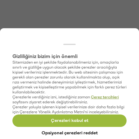
Gizliliğiniz bizim için önemli
Sitemizden en iyi şekilde faydalanabilmeniz için, amaçlarla
sınırlı ve gizliliğe uygun olacak şekilde çerezler aracılığıyla
kişisel verileriniz işlenmektedir. Bu web sitesinin çalışması için
gerekli olan çerezler zorunlu olarak kullanılmakta olup, açık
rıza vermeniz halinde deneyiminizi iyileştirmek, hizmetlerimizi
geliştirmek ve kişiselleştirme yapabilmek için farklı çerez türleri
kullanılabilecektir.
Çerezlerle verdiğiniz izni, istediğiniz zaman
Çerez tercihleri
sayfasını ziyaret ederek değiştirebilirsiniz.
Çerezler yoluyla işlenen kişisel verilerinize dair daha fazla bilgi
için Çerezlere Yönelik Aydınlatma Metni'ni inceleyebilirsiniz.
Çerezleri kabul et
Opsiyonel çerezleri reddet