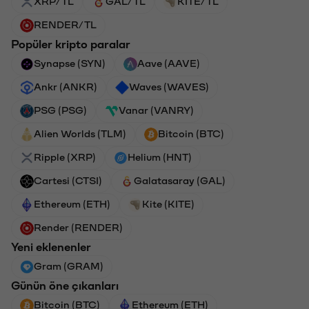
XRP/TL
GAL/TL
KITE/TL
RENDER/TL
Popüler kripto paralar
Synapse (SYN)
Aave (AAVE)
Ankr (ANKR)
Waves (WAVES)
PSG (PSG)
Vanar (VANRY)
Alien Worlds (TLM)
Bitcoin (BTC)
Ripple (XRP)
Helium (HNT)
Cartesi (CTSI)
Galatasaray (GAL)
Ethereum (ETH)
Kite (KITE)
Render (RENDER)
Yeni eklenenler
Gram (GRAM)
Günün öne çıkanları
Bitcoin (BTC)
Ethereum (ETH)