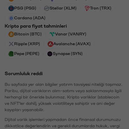
PSG (PSG)
Stellar (XLM)
Tron (TRX)
Cardano (ADA)
Kripto para fiyat tahminleri
Bitcoin (BTC)
Vanar (VANRY)
Ripple (XRP)
Avalanche (AVAX)
Pepe (PEPE)
Synapse (SYN)
Sorumluluk reddi
Bu sayfada yer alan bilgiler yatırım tavsiyesi niteliği taşımaz.
Paribu, dijital varlıkların alım-satımı veya saklanmasıyla ilgili
herhangi bir öneride bulunmaz. Kripto varlıklar (stablecoin
ve NFT'ler dahil), yüksek volatiliteye sahiptir ve ani değer
kayıpları yaşanabilir.
Dijital varlık işlemleri yapmadan önce finansal durumunuzu
dikkatlice değerlendirin ve gerekli durumlarda hukuk, vergi