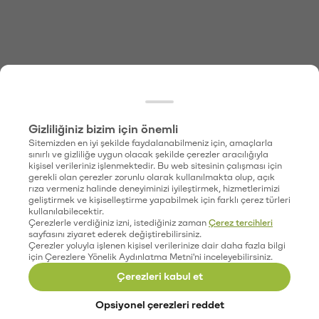
Gizliliğiniz bizim için önemli
Sitemizden en iyi şekilde faydalanabilmeniz için, amaçlarla
sınırlı ve gizliliğe uygun olacak şekilde çerezler aracılığıyla
kişisel verileriniz işlenmektedir. Bu web sitesinin çalışması için
gerekli olan çerezler zorunlu olarak kullanılmakta olup, açık
rıza vermeniz halinde deneyiminizi iyileştirmek, hizmetlerimizi
geliştirmek ve kişiselleştirme yapabilmek için farklı çerez türleri
kullanılabilecektir.
Çerezlerle verdiğiniz izni, istediğiniz zaman
Çerez tercihleri
sayfasını ziyaret ederek değiştirebilirsiniz.
Çerezler yoluyla işlenen kişisel verilerinize dair daha fazla bilgi
için Çerezlere Yönelik Aydınlatma Metni'ni inceleyebilirsiniz.
Çerezleri kabul et
Opsiyonel çerezleri reddet