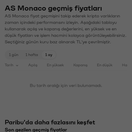
AS Monaco geçmiş fiyatları
AS Monaco fiyat geçmişini takip ederek kripto varlıkların
zaman içindeki performansını izleyin. Aşağıdaki tabloyu
kullanarak açılış ve kapanış değerlerini, en yüksek ve en
düşük fiyatları ve işlem hacmini kolayca görüntüleyebilirsiniz.
Seçtiğiniz günün kuru baz alınarak TL'ye çevrilmiştir.
1 gün
1 hafta
1 ay
Tarih
Açılış
En yüksek
Kapanış
En düşük
Haci
Bu tarih aralığı için veri bulunamadı.
Paribu'da daha fazlasını keşfet
Son gezilen geçmiş fiyatlar