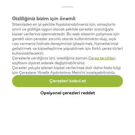
Gizliliğiniz bizim için önemli
Sitemizden en iyi şekilde faydalanabilmeniz için, amaçlarla
sınırlı ve gizliliğe uygun olacak şekilde çerezler aracılığıyla
kişisel verileriniz işlenmektedir. Bu web sitesinin çalışması için
gerekli olan çerezler zorunlu olarak kullanılmakta olup, açık
rıza vermeniz halinde deneyiminizi iyileştirmek, hizmetlerimizi
geliştirmek ve kişiselleştirme yapabilmek için farklı çerez türleri
kullanılabilecektir.
Çerezlerle verdiğiniz izni, istediğiniz zaman
Çerez tercihleri
sayfasını ziyaret ederek değiştirebilirsiniz.
Çerezler yoluyla işlenen kişisel verilerinize dair daha fazla bilgi
için Çerezlere Yönelik Aydınlatma Metni'ni inceleyebilirsiniz.
Çerezleri kabul et
Opsiyonel çerezleri reddet
Paribu’yu keşfet