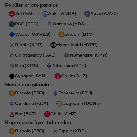
Popüler kripto paralar
Xai (XAI)
Ankr (ANKR)
Aave (AAVE)
PSG (PSG)
Cardano (ADA)
Waves (WAVES)
Bitcoin (BTC)
Ripple (XRP)
Hyperliquid (HYPE)
Galatasaray (GAL)
Numeraire (NMR)
Kite (KITE)
Ethereum (ETH)
Synapse (SYN)
Chiliz (CHZ)
Günün öne çıkanları
Bitcoin (BTC)
Ethereum (ETH)
Cardano (ADA)
Dogecoin (DOGE)
Bat (BAT)
Chiliz (CHZ)
Kripto para fiyat tahminleri
Bitcoin (BTC)
Ripple (XRP)