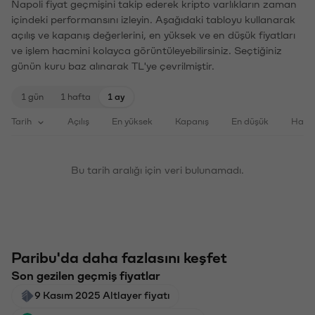
Napoli fiyat geçmişini takip ederek kripto varlıkların zaman
içindeki performansını izleyin. Aşağıdaki tabloyu kullanarak
açılış ve kapanış değerlerini, en yüksek ve en düşük fiyatları
ve işlem hacmini kolayca görüntüleyebilirsiniz. Seçtiğiniz
günün kuru baz alınarak TL'ye çevrilmiştir.
1 gün
1 hafta
1 ay
Tarih
Açılış
En yüksek
Kapanış
En düşük
Haci
Bu tarih aralığı için veri bulunamadı.
Paribu'da daha fazlasını keşfet
Son gezilen geçmiş fiyatlar
9 Kasım 2025 Altlayer fiyatı