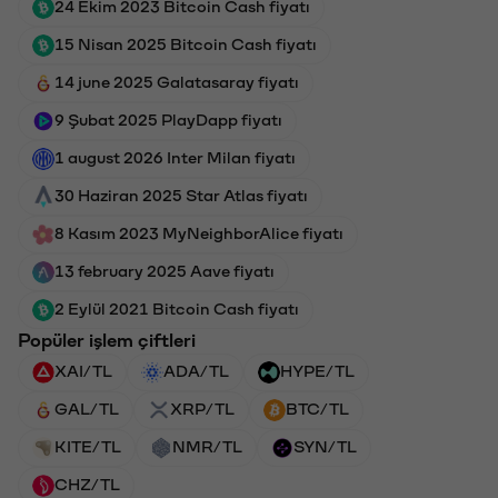
24 Ekim 2023 Bitcoin Cash fiyatı
15 Nisan 2025 Bitcoin Cash fiyatı
14 june 2025 Galatasaray fiyatı
9 Şubat 2025 PlayDapp fiyatı
1 august 2026 Inter Milan fiyatı
30 Haziran 2025 Star Atlas fiyatı
8 Kasım 2023 MyNeighborAlice fiyatı
13 february 2025 Aave fiyatı
2 Eylül 2021 Bitcoin Cash fiyatı
Popüler işlem çiftleri
XAI/TL
ADA/TL
HYPE/TL
GAL/TL
XRP/TL
BTC/TL
KITE/TL
NMR/TL
SYN/TL
CHZ/TL