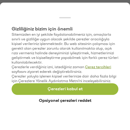
Gizliliğiniz bizim için önemli
Sitemizden en iyi şekilde faydalanabilmeniz için, amaçlarla
sınırlı ve gizliliğe uygun olacak şekilde çerezler aracılığıyla
kişisel verileriniz işlenmektedir. Bu web sitesinin çalışması için
gerekli olan çerezler zorunlu olarak kullanılmakta olup, açık
rıza vermeniz halinde deneyiminizi iyileştirmek, hizmetlerimizi
geliştirmek ve kişiselleştirme yapabilmek için farklı çerez türleri
kullanılabilecektir.
Çerezlerle verdiğiniz izni, istediğiniz zaman
Çerez tercihleri
sayfasını ziyaret ederek değiştirebilirsiniz.
Çerezler yoluyla işlenen kişisel verilerinize dair daha fazla bilgi
için Çerezlere Yönelik Aydınlatma Metni'ni inceleyebilirsiniz.
Çerezleri kabul et
Opsiyonel çerezleri reddet