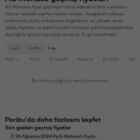
AS Monaco fiyat geçmişini takip ederek kripto varlıkların
zaman içindeki performansını izleyin. Aşağıdaki tabloyu
kullanarak açılış ve kapanış değerlerini, en yüksek ve en
düşük fiyatları ve işlem hacmini kolayca görüntüleyebilirsiniz.
Seçtiğiniz günün kuru baz alınarak TL'ye çevrilmiştir.
1 gün
1 hafta
1 ay
Tarih
Açılış
En yüksek
Kapanış
En düşük
Haci
Bu tarih aralığı için veri bulunamadı.
Paribu'da daha fazlasını keşfet
Son gezilen geçmiş fiyatlar
26 Ağustos 2024 Pyth Network fiyatı