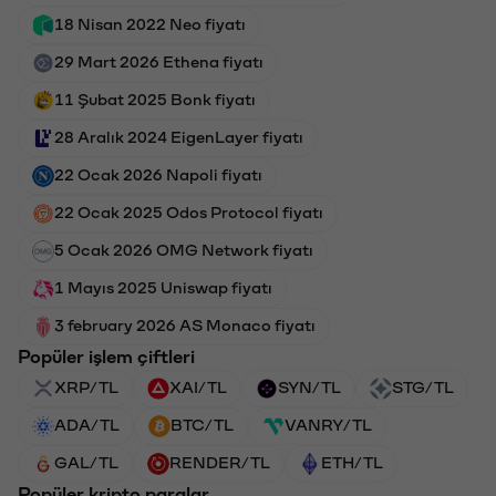
18 Nisan 2022 Neo fiyatı
29 Mart 2026 Ethena fiyatı
11 Şubat 2025 Bonk fiyatı
28 Aralık 2024 EigenLayer fiyatı
22 Ocak 2026 Napoli fiyatı
22 Ocak 2025 Odos Protocol fiyatı
5 Ocak 2026 OMG Network fiyatı
1 Mayıs 2025 Uniswap fiyatı
3 february 2026 AS Monaco fiyatı
Popüler işlem çiftleri
XRP/TL
XAI/TL
SYN/TL
STG/TL
ADA/TL
BTC/TL
VANRY/TL
GAL/TL
RENDER/TL
ETH/TL
Popüler kripto paralar