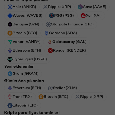
Ankr (ANKR)
Ripple (XRP)
Aave (AAVE)
Waves (WAVES)
PSG (PSG)
Xai (XAI)
Synapse (SYN)
Stargate Finance (STG)
Bitcoin (BTC)
Cardano (ADA)
Vanar (VANRY)
Galatasaray (GAL)
Ethereum (ETH)
Render (RENDER)
Hyperliquid (HYPE)
Yeni eklenenler
Gram (GRAM)
Günün öne çıkanları
Ethereum (ETH)
Stellar (XLM)
Tron (TRX)
Bitcoin (BTC)
Ripple (XRP)
Litecoin (LTC)
Kripto para fiyat tahminleri