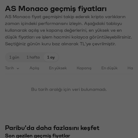
AS Monaco geçmiş fiyatları
AS Monaco fiyat geçmişini takip ederek kripto varlıkların
zaman içindeki performansını izleyin. Aşağıdaki tabloyu
kullanarak açılış ve kapanış değerlerini, en yüksek ve en
düşük fiyatları ve işlem hacmini kolayca görüntüleyebilirsiniz.
Seçtiğiniz günün kuru baz alınarak TL'ye çevrilmiştir.
1 gün
1 hafta
1 ay
Tarih
Açılış
En yüksek
Kapanış
En düşük
Haci
Bu tarih aralığı için veri bulunamadı.
Paribu'da daha fazlasını keşfet
Son gezilen geçmiş fiyatlar