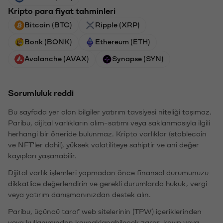
Kripto para fiyat tahminleri
Bitcoin (BTC)
Ripple (XRP)
Bonk (BONK)
Ethereum (ETH)
Avalanche (AVAX)
Synapse (SYN)
Sorumluluk reddi
Bu sayfada yer alan bilgiler yatırım tavsiyesi niteliği taşımaz.
Paribu, dijital varlıkların alım-satımı veya saklanmasıyla ilgili
herhangi bir öneride bulunmaz. Kripto varlıklar (stablecoin
ve NFT'ler dahil), yüksek volatiliteye sahiptir ve ani değer
kayıpları yaşanabilir.
Dijital varlık işlemleri yapmadan önce finansal durumunuzu
dikkatlice değerlendirin ve gerekli durumlarda hukuk, vergi
veya yatırım danışmanınızdan destek alın.
Paribu, üçüncü taraf web sitelerinin (TPW) içeriklerinden
veya kullanımından kaynaklanabilecek zarar, kayıp veya