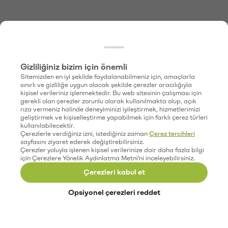
Gizliliğiniz bizim için önemli
Sitemizden en iyi şekilde faydalanabilmeniz için, amaçlarla
sınırlı ve gizliliğe uygun olacak şekilde çerezler aracılığıyla
kişisel verileriniz işlenmektedir. Bu web sitesinin çalışması için
gerekli olan çerezler zorunlu olarak kullanılmakta olup, açık
rıza vermeniz halinde deneyiminizi iyileştirmek, hizmetlerimizi
geliştirmek ve kişiselleştirme yapabilmek için farklı çerez türleri
kullanılabilecektir.
Çerezlerle verdiğiniz izni, istediğiniz zaman
Çerez tercihleri
sayfasını ziyaret ederek değiştirebilirsiniz.
Çerezler yoluyla işlenen kişisel verilerinize dair daha fazla bilgi
için Çerezlere Yönelik Aydınlatma Metni'ni inceleyebilirsiniz.
Çerezleri kabul et
Opsiyonel çerezleri reddet