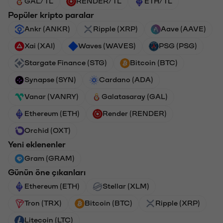
GAL/TL
RENDER/TL
ETH/TL
Popüler kripto paralar
Ankr (ANKR)
Ripple (XRP)
Aave (AAVE)
Xai (XAI)
Waves (WAVES)
PSG (PSG)
Stargate Finance (STG)
Bitcoin (BTC)
Synapse (SYN)
Cardano (ADA)
Vanar (VANRY)
Galatasaray (GAL)
Ethereum (ETH)
Render (RENDER)
Orchid (OXT)
Yeni eklenenler
Gram (GRAM)
Günün öne çıkanları
Ethereum (ETH)
Stellar (XLM)
Tron (TRX)
Bitcoin (BTC)
Ripple (XRP)
Litecoin (LTC)