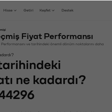
Hisse
Getiri
Keşfet
Destek
mişi
miş Fiyat Performansı
n. Performansını ve tarihindeki önemli dönüm noktalarını daha
adardı?
tarihindeki
atı ne kadardı?
44296