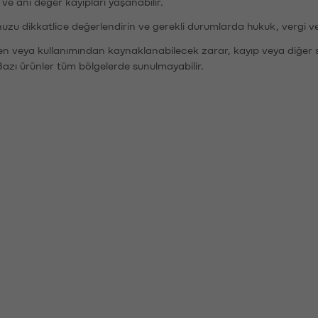
r ve ani değer kayıpları yaşanabilir.
nuzu dikkatlice değerlendirin ve gerekli durumlarda hukuk, vergi v
den veya kullanımından kaynaklanabilecek zarar, kayıp veya diğer 
Bazı ürünler tüm bölgelerde sunulmayabilir.