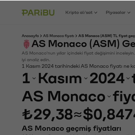
Kripto al/sat
Piyasalar
Anasayfa
AS Monaco fiyatı
AS Monaco (ASM) TL fiyat geç
AS Monaco (ASM) Geç
AS Monaco'nun yıllar içindeki fiyat değişimini inceleyi
iyi analiz edin.
1 Kasım 2024 tarihindeki AS Monaco fiyatı ne k
1
Kasım
2024
AS Monaco
fiy
₺29,38
≈
$0,847
AS Monaco geçmiş fiyatları