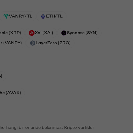
VANRY/TL
ETH/TL
pple (XRP)
Xai (XAI)
Synapse (SYN)
r (VANRY)
LayerZero (ZRO)
)
he (AVAX)
li herhangi bir öneride bulunmaz. Kripto varlıklar