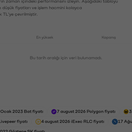
rın zaman içindeki performansını izleyin. Aşağıdaki tabloyu
n düşük fiyatları ve işlem hacmini kolayca
 TL'ye çevrilmiştir.
En yüksek
Kapanış
Bu tarih aralığı için veri bulunamadı.
 Ocak 2023 Bat fiyatı
7 august 2026 Polygon fiyatı
3
ivepeer fiyatı
4 august 2026 iExec RLC fiyatı
17 Ağu
2022 Göztepe SK fiyatı