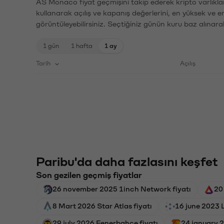
AS Monaco fiyat geçmişini takip ederek kripto varlıkla
kullanarak açılış ve kapanış değerlerini, en yüksek ve e
görüntüleyebilirsiniz. Seçtiğiniz günün kuru baz alınarak
1 gün
1 hafta
1 ay
Tarih
Açılış
Paribu'da daha fazlasını keşfet
Son gezilen geçmiş fiyatlar
26 november 2025 1inch Network fiyatı
20
8 Mart 2026 Star Atlas fiyatı
16 june 2023 L
29 july 2026 Fenerbahçe fiyatı
24 january 