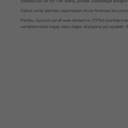
(stablecoin ve NFT'ler dahil), yüksek volatiliteye sahipti
Dijital varlık işlemleri yapmadan önce finansal durumu
Paribu, üçüncü taraf web sitelerinin (TPW) içeriklerin
varlıklarınızda kayıp veya değer düşüşüne yol açabilir. 