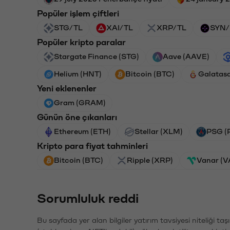
Popüler işlem çiftleri
STG/TL
XAI/TL
XRP/TL
SYN/
Popüler kripto paralar
Stargate Finance (STG)
Aave (AAVE)
Helium (HNT)
Bitcoin (BTC)
Galatas
Yeni eklenenler
Gram (GRAM)
Günün öne çıkanları
Ethereum (ETH)
Stellar (XLM)
PSG (
Kripto para fiyat tahminleri
Bitcoin (BTC)
Ripple (XRP)
Vanar (
Sorumluluk reddi
Bu sayfada yer alan bilgiler yatırım tavsiyesi niteliği ta