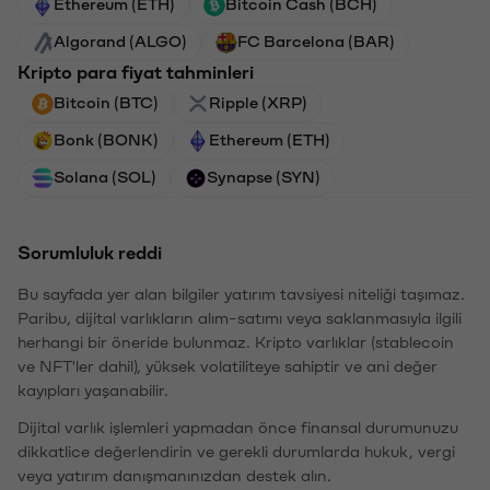
Ethereum (ETH)
Bitcoin Cash (BCH)
Algorand (ALGO)
FC Barcelona (BAR)
Kripto para fiyat tahminleri
Bitcoin (BTC)
Ripple (XRP)
Bonk (BONK)
Ethereum (ETH)
Solana (SOL)
Synapse (SYN)
Sorumluluk reddi
Bu sayfada yer alan bilgiler yatırım tavsiyesi niteliği taşımaz.
Paribu, dijital varlıkların alım-satımı veya saklanmasıyla ilgili
herhangi bir öneride bulunmaz. Kripto varlıklar (stablecoin
ve NFT'ler dahil), yüksek volatiliteye sahiptir ve ani değer
kayıpları yaşanabilir.
Dijital varlık işlemleri yapmadan önce finansal durumunuzu
dikkatlice değerlendirin ve gerekli durumlarda hukuk, vergi
veya yatırım danışmanınızdan destek alın.