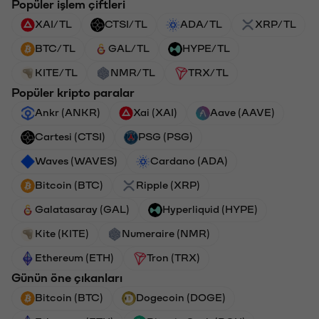
Popüler işlem çiftleri
XAI/TL
CTSI/TL
ADA/TL
XRP/TL
BTC/TL
GAL/TL
HYPE/TL
KITE/TL
NMR/TL
TRX/TL
Popüler kripto paralar
Ankr (ANKR)
Xai (XAI)
Aave (AAVE)
Cartesi (CTSI)
PSG (PSG)
Waves (WAVES)
Cardano (ADA)
Bitcoin (BTC)
Ripple (XRP)
Galatasaray (GAL)
Hyperliquid (HYPE)
Kite (KITE)
Numeraire (NMR)
Ethereum (ETH)
Tron (TRX)
Günün öne çıkanları
Bitcoin (BTC)
Dogecoin (DOGE)