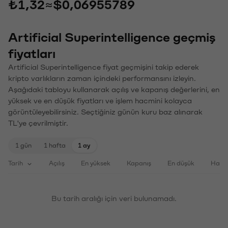
₺1,32
≈
$0,06955789
Artificial Superintelligence geçmiş
fiyatları
Artificial Superintelligence fiyat geçmişini takip ederek
kripto varlıkların zaman içindeki performansını izleyin.
Aşağıdaki tabloyu kullanarak açılış ve kapanış değerlerini, en
yüksek ve en düşük fiyatları ve işlem hacmini kolayca
görüntüleyebilirsiniz. Seçtiğiniz günün kuru baz alınarak
TL'ye çevrilmiştir.
1 gün
1 hafta
1 ay
Tarih
Açılış
En yüksek
Kapanış
En düşük
Haci
Bu tarih aralığı için veri bulunamadı.