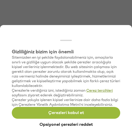
Gizliliğiniz bizim için önemli
Sitemizden en iyi şekilde faydalanabilmeniz için, amaçlarla
sınırlı ve gizliliğe uygun olacak şekilde çerezler aracılığıyla
kişisel verileriniz işlenmektedir. Bu web sitesinin çalışması için
gerekli olan çerezler zorunlu olarak kullanılmakta olup, açık
rıza vermeniz halinde deneyiminizi iyileştirmek, hizmetlerimizi
geliştirmek ve kişiselleştirme yapabilmek için farklı çerez türleri
kullanılabilecektir.
Çerezlerle verdiğiniz izni, istediğiniz zaman
Çerez tercihleri
sayfasını ziyaret ederek değiştirebilirsiniz.
Çerezler yoluyla işlenen kişisel verilerinize dair daha fazla bilgi
için Çerezlere Yönelik Aydınlatma Metni'ni inceleyebilirsiniz.
Çerezleri kabul et
Opsiyonel çerezleri reddet