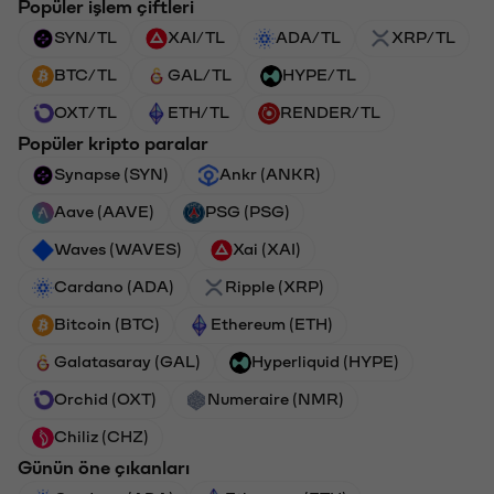
Popüler işlem çiftleri
SYN/TL
XAI/TL
ADA/TL
XRP/TL
BTC/TL
GAL/TL
HYPE/TL
OXT/TL
ETH/TL
RENDER/TL
Popüler kripto paralar
Synapse (SYN)
Ankr (ANKR)
Aave (AAVE)
PSG (PSG)
Waves (WAVES)
Xai (XAI)
Cardano (ADA)
Ripple (XRP)
Bitcoin (BTC)
Ethereum (ETH)
Galatasaray (GAL)
Hyperliquid (HYPE)
Orchid (OXT)
Numeraire (NMR)
Chiliz (CHZ)
Günün öne çıkanları