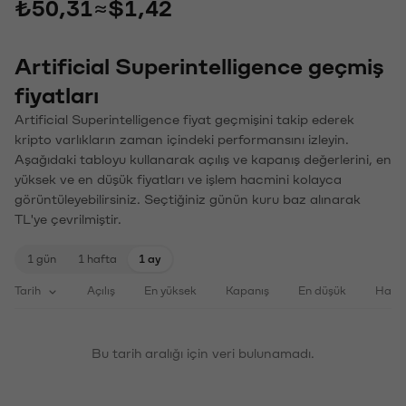
₺50,31
≈
$1,42
Artificial Superintelligence geçmiş
fiyatları
Artificial Superintelligence fiyat geçmişini takip ederek
kripto varlıkların zaman içindeki performansını izleyin.
Aşağıdaki tabloyu kullanarak açılış ve kapanış değerlerini, en
yüksek ve en düşük fiyatları ve işlem hacmini kolayca
görüntüleyebilirsiniz. Seçtiğiniz günün kuru baz alınarak
TL'ye çevrilmiştir.
1 gün
1 hafta
1 ay
Tarih
Açılış
En yüksek
Kapanış
En düşük
Haci
Bu tarih aralığı için veri bulunamadı.