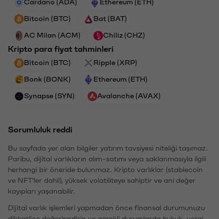
Cardano (ADA)
Ethereum (ETH)
Bitcoin (BTC)
Bat (BAT)
AC Milan (ACM)
Chiliz (CHZ)
Kripto para fiyat tahminleri
Bitcoin (BTC)
Ripple (XRP)
Bonk (BONK)
Ethereum (ETH)
Synapse (SYN)
Avalanche (AVAX)
Sorumluluk reddi
Bu sayfada yer alan bilgiler yatırım tavsiyesi niteliği taşımaz.
Paribu, dijital varlıkların alım-satımı veya saklanmasıyla ilgili
herhangi bir öneride bulunmaz. Kripto varlıklar (stablecoin
ve NFT'ler dahil), yüksek volatiliteye sahiptir ve ani değer
kayıpları yaşanabilir.
Dijital varlık işlemleri yapmadan önce finansal durumunuzu
dikkatlice değerlendirin ve gerekli durumlarda hukuk, vergi