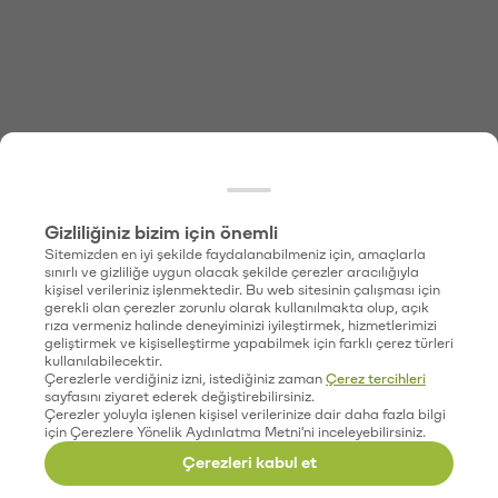
Gizliliğiniz bizim için önemli
Sitemizden en iyi şekilde faydalanabilmeniz için, amaçlarla
sınırlı ve gizliliğe uygun olacak şekilde çerezler aracılığıyla
kişisel verileriniz işlenmektedir. Bu web sitesinin çalışması için
gerekli olan çerezler zorunlu olarak kullanılmakta olup, açık
rıza vermeniz halinde deneyiminizi iyileştirmek, hizmetlerimizi
geliştirmek ve kişiselleştirme yapabilmek için farklı çerez türleri
kullanılabilecektir.
Çerezlerle verdiğiniz izni, istediğiniz zaman
Çerez tercihleri
sayfasını ziyaret ederek değiştirebilirsiniz.
Çerezler yoluyla işlenen kişisel verilerinize dair daha fazla bilgi
için Çerezlere Yönelik Aydınlatma Metni'ni inceleyebilirsiniz.
Çerezleri kabul et