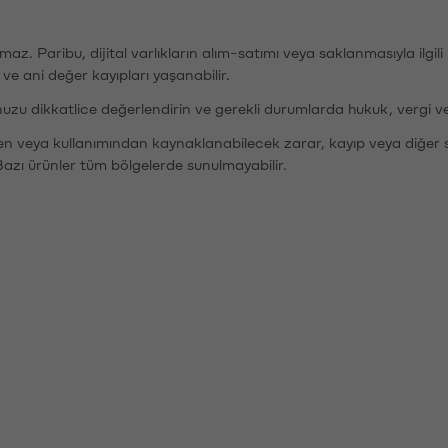
şımaz. Paribu, dijital varlıkların alım-satımı veya saklanmasıyla ilgi
r ve ani değer kayıpları yaşanabilir.
nuzu dikkatlice değerlendirin ve gerekli durumlarda hukuk, vergi v
den veya kullanımından kaynaklanabilecek zarar, kayıp veya diğer 
Bazı ürünler tüm bölgelerde sunulmayabilir.