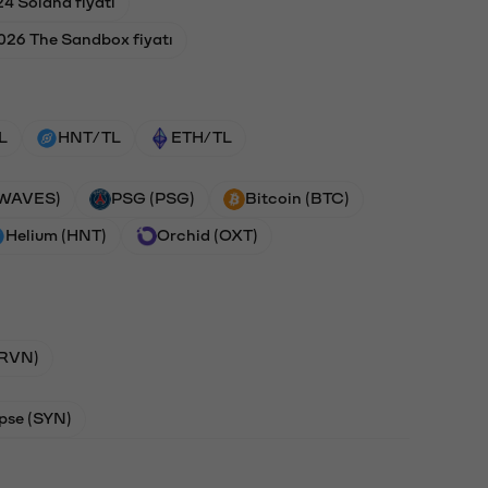
4 Solana fiyatı
2026 The Sandbox fiyatı
L
HNT/TL
ETH/TL
(WAVES)
PSG (PSG)
Bitcoin (BTC)
Helium (HNT)
Orchid (OXT)
(RVN)
pse (SYN)