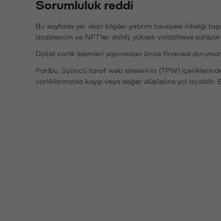
Sorumluluk reddi
Bu sayfada yer alan bilgiler yatırım tavsiyesi niteliği ta
(stablecoin ve NFT'ler dahil), yüksek volatiliteye sahipti
Dijital varlık işlemleri yapmadan önce finansal durumu
Paribu, üçüncü taraf web sitelerinin (TPW) içeriklerin
varlıklarınızda kayıp veya değer düşüşüne yol açabilir. 