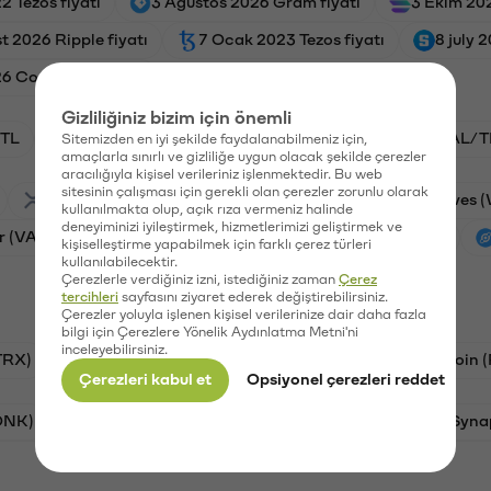
2 Tezos fiyatı
3 Ağustos 2026 Gram fiyatı
3 Ekim 202
t 2026 Ripple fiyatı
7 Ocak 2023 Tezos fiyatı
8 july 
26 Compound fiyatı
Gizliliğiniz bizim için önemli
TL
BTC/TL
ADA/TL
VANRY/TL
GAL/T
Sitemizden en iyi şekilde faydalanabilmeniz için,
amaçlarla sınırlı ve gizliliğe uygun olacak şekilde çerezler
aracılığıyla kişisel verileriniz işlenmektedir. Bu web
sitesinin çalışması için gerekli olan çerezler zorunlu olarak
Ripple (XRP)
Stargate Finance (STG)
Waves 
kullanılmakta olup, açık rıza vermeniz halinde
deneyiminizi iyileştirmek, hizmetlerimizi geliştirmek ve
r (VANRY)
Galatasaray (GAL)
Ethereum (ETH)
kişiselleştirme yapabilmek için farklı çerez türleri
kullanılabilecektir.
Çerezlerle verdiğiniz izni, istediğiniz zaman
Çerez
tercihleri
sayfasını ziyaret ederek değiştirebilirsiniz.
Çerezler yoluyla işlenen kişisel verilerinize dair daha fazla
bilgi için Çerezlere Yönelik Aydınlatma Metni'ni
inceleyebilirsiniz.
TRX)
Bitcoin (BTC)
Litecoin (LTC)
Ravencoin 
Çerezleri kabul et
Opsiyonel çerezleri reddet
ONK)
Ethereum (ETH)
Avalanche (AVAX)
Syna