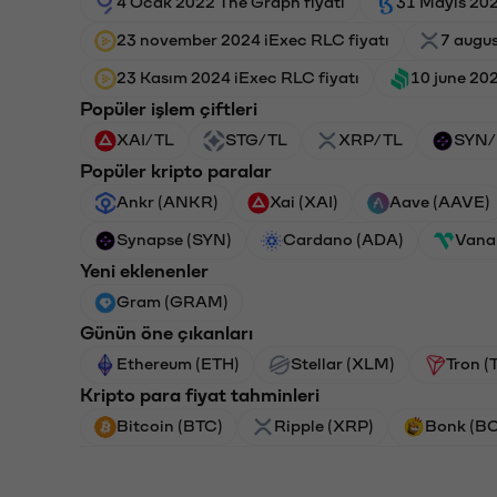
4 Ocak 2022 The Graph fiyatı
31 Mayıs 202
23 november 2024 iExec RLC fiyatı
7 augus
23 Kasım 2024 iExec RLC fiyatı
10 june 20
Popüler işlem çiftleri
XAI/TL
STG/TL
XRP/TL
SYN/
Popüler kripto paralar
Ankr (ANKR)
Xai (XAI)
Aave (AAVE)
Synapse (SYN)
Cardano (ADA)
Vana
Yeni eklenenler
Gram (GRAM)
Günün öne çıkanları
Ethereum (ETH)
Stellar (XLM)
Tron (
Kripto para fiyat tahminleri
Bitcoin (BTC)
Ripple (XRP)
Bonk (B