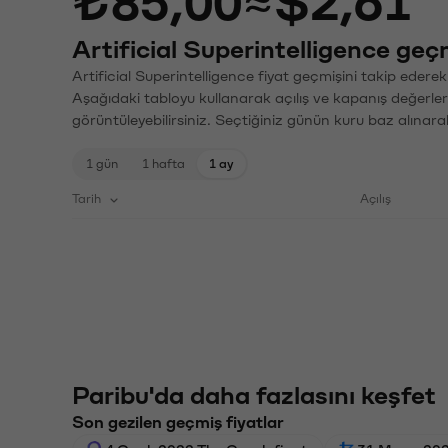
₺85,00
≈
$2,61
Artificial Superintelligence geçm
Artificial Superintelligence fiyat geçmişini takip ederek
Aşağıdaki tabloyu kullanarak açılış ve kapanış değerler
görüntüleyebilirsiniz. Seçtiğiniz günün kuru baz alınarak
1 gün
1 hafta
1 ay
Tarih
Açılış
Paribu'da daha fazlasını keşfet
Son gezilen geçmiş fiyatlar