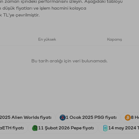
rın zaman içindeki performansını izleyin. Aşağıdaki tabloyu
n düşük fiyatları ve işlem hacmini kolayca
 TL'ye çevrilmiştir.
En yüksek
Kapanış
Bu tarih aralığı için veri bulunamadı.
2025 Alien Worlds fiyatı
1 Ocak 2025 PSG fiyatı
8 H
aETH fiyatı
11 Şubat 2026 Pepe fiyatı
14 may 2024 T