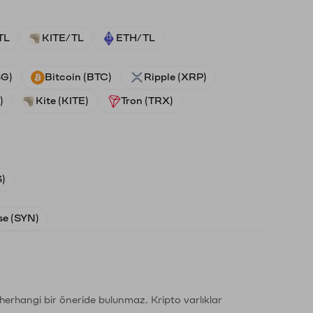
TL
KITE/TL
ETH/TL
SG)
Bitcoin (BTC)
Ripple (XRP)
)
Kite (KITE)
Tron (TRX)
)
e (SYN)
li herhangi bir öneride bulunmaz. Kripto varlıklar