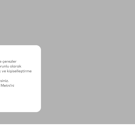
e çerezler
zorunlu olarak
 ve kişiselleştirme
siniz.
 Metni'ni