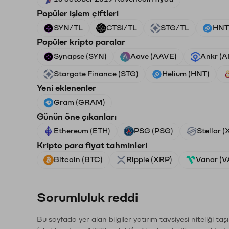
Popüler işlem çiftleri
SYN/TL
CTSI/TL
STG/TL
HNT
Popüler kripto paralar
Synapse (SYN)
Aave (AAVE)
Ankr (
Stargate Finance (STG)
Helium (HNT)
Yeni eklenenler
Gram (GRAM)
Günün öne çıkanları
Ethereum (ETH)
PSG (PSG)
Stellar 
Kripto para fiyat tahminleri
Bitcoin (BTC)
Ripple (XRP)
Vanar (
Sorumluluk reddi
Bu sayfada yer alan bilgiler yatırım tavsiyesi niteliği ta