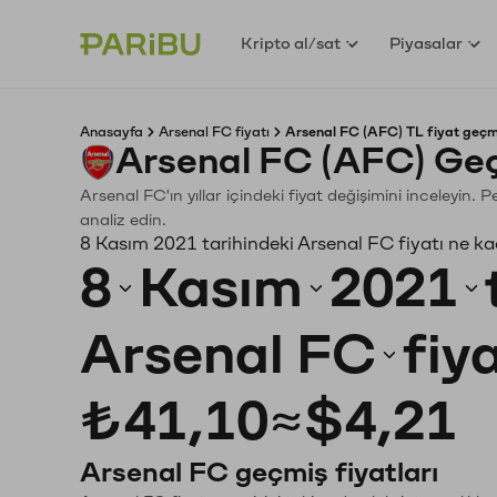
Kripto al/sat
Piyasalar
Anasayfa
Arsenal FC fiyatı
Arsenal FC (AFC) TL fiyat geçm
Arsenal FC (AFC) Geç
Arsenal FC'ın yıllar içindeki fiyat değişimini inceleyin.
analiz edin.
8 Kasım 2021 tarihindeki Arsenal FC fiyatı ne k
8
Kasım
2021
Arsenal FC
fiy
₺41,10
≈
$4,21
Arsenal FC geçmiş fiyatları