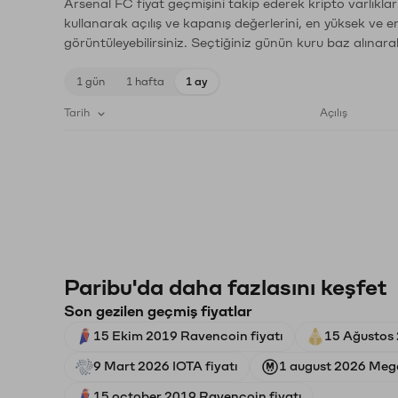
Arsenal FC fiyat geçmişini takip ederek kripto varlıkla
kullanarak açılış ve kapanış değerlerini, en yüksek ve e
görüntüleyebilirsiniz. Seçtiğiniz günün kuru baz alınarak
1 gün
1 hafta
1 ay
Tarih
Açılış
Paribu'da daha fazlasını keşfet
Son gezilen geçmiş fiyatlar
15 Ekim 2019 Ravencoin fiyatı
15 Ağustos 
9 Mart 2026 IOTA fiyatı
1 august 2026 Meg
15 october 2019 Ravencoin fiyatı