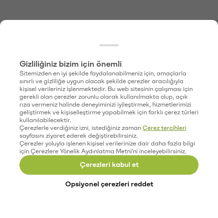
Gizliliğiniz bizim için önemli
Sitemizden en iyi şekilde faydalanabilmeniz için, amaçlarla
sınırlı ve gizliliğe uygun olacak şekilde çerezler aracılığıyla
kişisel verileriniz işlenmektedir. Bu web sitesinin çalışması için
gerekli olan çerezler zorunlu olarak kullanılmakta olup, açık
rıza vermeniz halinde deneyiminizi iyileştirmek, hizmetlerimizi
geliştirmek ve kişiselleştirme yapabilmek için farklı çerez türleri
kullanılabilecektir.
Çerezlerle verdiğiniz izni, istediğiniz zaman
Çerez tercihleri
sayfasını ziyaret ederek değiştirebilirsiniz.
Çerezler yoluyla işlenen kişisel verilerinize dair daha fazla bilgi
için Çerezlere Yönelik Aydınlatma Metni'ni inceleyebilirsiniz.
Çerezleri kabul et
Opsiyonel çerezleri reddet