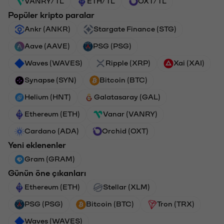
VANRY/TL
ETH/TL
OXT/TL
Popüler kripto paralar
Ankr (ANKR)
Stargate Finance (STG)
Aave (AAVE)
PSG (PSG)
Waves (WAVES)
Ripple (XRP)
Xai (XAI)
Synapse (SYN)
Bitcoin (BTC)
Helium (HNT)
Galatasaray (GAL)
Ethereum (ETH)
Vanar (VANRY)
Cardano (ADA)
Orchid (OXT)
Yeni eklenenler
Gram (GRAM)
Günün öne çıkanları
Ethereum (ETH)
Stellar (XLM)
PSG (PSG)
Bitcoin (BTC)
Tron (TRX)
Waves (WAVES)