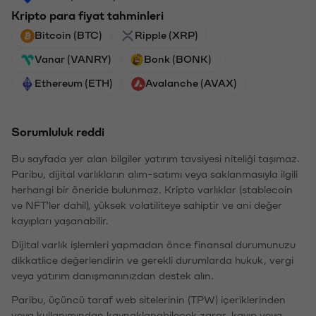
Kripto para fiyat tahminleri
Bitcoin (BTC)
Ripple (XRP)
Vanar (VANRY)
Bonk (BONK)
Ethereum (ETH)
Avalanche (AVAX)
Sorumluluk reddi
Bu sayfada yer alan bilgiler yatırım tavsiyesi niteliği taşımaz.
Paribu, dijital varlıkların alım-satımı veya saklanmasıyla ilgili
herhangi bir öneride bulunmaz. Kripto varlıklar (stablecoin
ve NFT'ler dahil), yüksek volatiliteye sahiptir ve ani değer
kayıpları yaşanabilir.
Dijital varlık işlemleri yapmadan önce finansal durumunuzu
dikkatlice değerlendirin ve gerekli durumlarda hukuk, vergi
veya yatırım danışmanınızdan destek alın.
Paribu, üçüncü taraf web sitelerinin (TPW) içeriklerinden
veya kullanımından kaynaklanabilecek zarar, kayıp veya