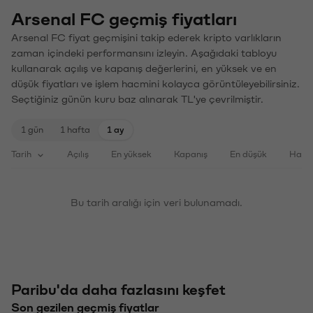
Arsenal FC geçmiş fiyatları
Arsenal FC fiyat geçmişini takip ederek kripto varlıkların
zaman içindeki performansını izleyin. Aşağıdaki tabloyu
kullanarak açılış ve kapanış değerlerini, en yüksek ve en
düşük fiyatları ve işlem hacmini kolayca görüntüleyebilirsiniz.
Seçtiğiniz günün kuru baz alınarak TL'ye çevrilmiştir.
1 gün
1 hafta
1 ay
Tarih
Açılış
En yüksek
Kapanış
En düşük
Haci
Bu tarih aralığı için veri bulunamadı.
Paribu'da daha fazlasını keşfet
Son gezilen geçmiş fiyatlar