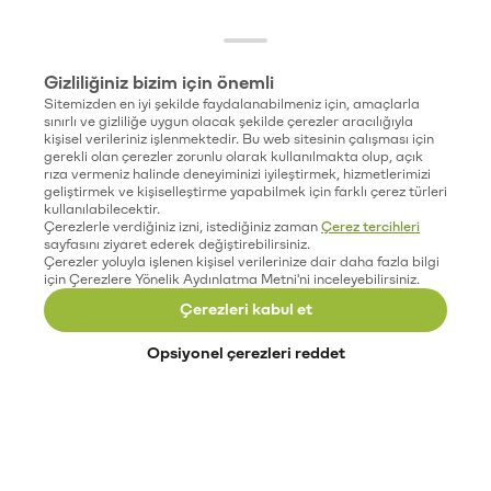
Gizliliğiniz bizim için önemli
Sitemizden en iyi şekilde faydalanabilmeniz için, amaçlarla
sınırlı ve gizliliğe uygun olacak şekilde çerezler aracılığıyla
kişisel verileriniz işlenmektedir. Bu web sitesinin çalışması için
gerekli olan çerezler zorunlu olarak kullanılmakta olup, açık
rıza vermeniz halinde deneyiminizi iyileştirmek, hizmetlerimizi
geliştirmek ve kişiselleştirme yapabilmek için farklı çerez türleri
kullanılabilecektir.
Çerezlerle verdiğiniz izni, istediğiniz zaman
Çerez tercihleri
sayfasını ziyaret ederek değiştirebilirsiniz.
Çerezler yoluyla işlenen kişisel verilerinize dair daha fazla bilgi
için Çerezlere Yönelik Aydınlatma Metni'ni inceleyebilirsiniz.
Çerezleri kabul et
Opsiyonel çerezleri reddet