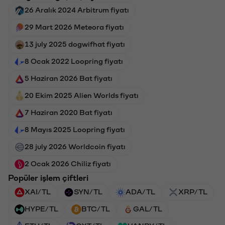
26 Aralık 2024 Arbitrum fiyatı
29 Mart 2026 Meteora fiyatı
13 july 2025 dogwifhat fiyatı
8 Ocak 2022 Loopring fiyatı
5 Haziran 2026 Bat fiyatı
20 Ekim 2025 Alien Worlds fiyatı
7 Haziran 2020 Bat fiyatı
8 Mayıs 2025 Loopring fiyatı
28 july 2026 Worldcoin fiyatı
2 Ocak 2026 Chiliz fiyatı
Popüler işlem çiftleri
XAI/TL
SYN/TL
ADA/TL
XRP/TL
HYPE/TL
BTC/TL
GAL/TL