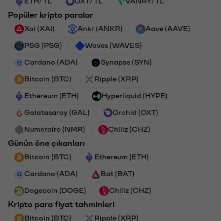
ETH/TL
OXT/TL
VANRY/TL
Popüler kripto paralar
Xai (XAI)
Ankr (ANKR)
Aave (AAVE)
PSG (PSG)
Waves (WAVES)
Cardano (ADA)
Synapse (SYN)
Bitcoin (BTC)
Ripple (XRP)
Ethereum (ETH)
Hyperliquid (HYPE)
Galatasaray (GAL)
Orchid (OXT)
Numeraire (NMR)
Chiliz (CHZ)
Günün öne çıkanları
Bitcoin (BTC)
Ethereum (ETH)
Cardano (ADA)
Bat (BAT)
Dogecoin (DOGE)
Chiliz (CHZ)
Kripto para fiyat tahminleri
Bitcoin (BTC)
Ripple (XRP)