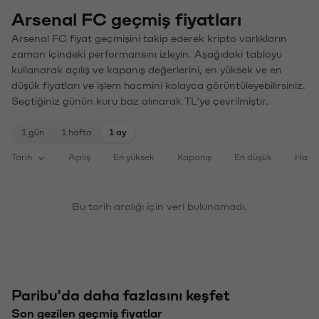
Arsenal FC geçmiş fiyatları
Arsenal FC fiyat geçmişini takip ederek kripto varlıkların
zaman içindeki performansını izleyin. Aşağıdaki tabloyu
kullanarak açılış ve kapanış değerlerini, en yüksek ve en
düşük fiyatları ve işlem hacmini kolayca görüntüleyebilirsiniz.
Seçtiğiniz günün kuru baz alınarak TL'ye çevrilmiştir.
1 gün
1 hafta
1 ay
Tarih
Açılış
En yüksek
Kapanış
En düşük
Haci
Bu tarih aralığı için veri bulunamadı.
Paribu'da daha fazlasını keşfet
Son gezilen geçmiş fiyatlar