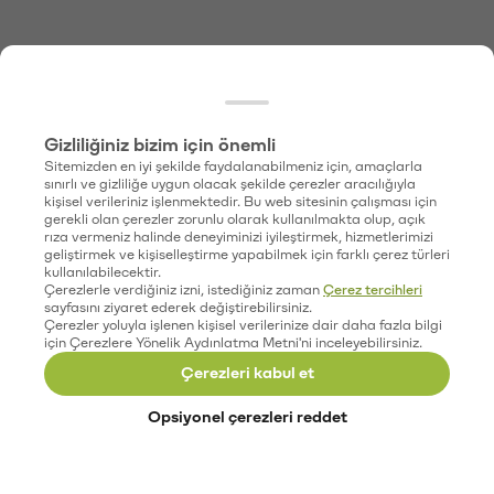
Gizliliğiniz bizim için önemli
Sitemizden en iyi şekilde faydalanabilmeniz için, amaçlarla
sınırlı ve gizliliğe uygun olacak şekilde çerezler aracılığıyla
kişisel verileriniz işlenmektedir. Bu web sitesinin çalışması için
gerekli olan çerezler zorunlu olarak kullanılmakta olup, açık
rıza vermeniz halinde deneyiminizi iyileştirmek, hizmetlerimizi
geliştirmek ve kişiselleştirme yapabilmek için farklı çerez türleri
kullanılabilecektir.
Çerezlerle verdiğiniz izni, istediğiniz zaman
Çerez tercihleri
sayfasını ziyaret ederek değiştirebilirsiniz.
Çerezler yoluyla işlenen kişisel verilerinize dair daha fazla bilgi
için Çerezlere Yönelik Aydınlatma Metni'ni inceleyebilirsiniz.
Çerezleri kabul et
Opsiyonel çerezleri reddet