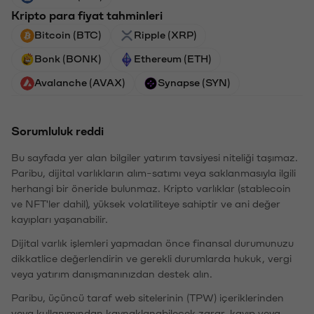
Kripto para fiyat tahminleri
Bitcoin (BTC)
Ripple (XRP)
Bonk (BONK)
Ethereum (ETH)
Avalanche (AVAX)
Synapse (SYN)
Sorumluluk reddi
Bu sayfada yer alan bilgiler yatırım tavsiyesi niteliği taşımaz.
Paribu, dijital varlıkların alım-satımı veya saklanmasıyla ilgili
herhangi bir öneride bulunmaz. Kripto varlıklar (stablecoin
ve NFT'ler dahil), yüksek volatiliteye sahiptir ve ani değer
kayıpları yaşanabilir.
Dijital varlık işlemleri yapmadan önce finansal durumunuzu
dikkatlice değerlendirin ve gerekli durumlarda hukuk, vergi
veya yatırım danışmanınızdan destek alın.
Paribu, üçüncü taraf web sitelerinin (TPW) içeriklerinden
veya kullanımından kaynaklanabilecek zarar, kayıp veya