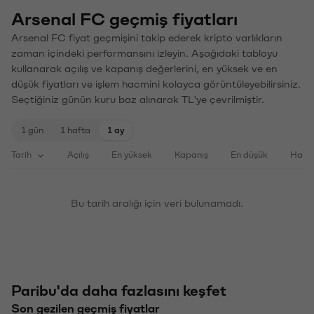
Arsenal FC geçmiş fiyatları
Arsenal FC fiyat geçmişini takip ederek kripto varlıkların
zaman içindeki performansını izleyin. Aşağıdaki tabloyu
kullanarak açılış ve kapanış değerlerini, en yüksek ve en
düşük fiyatları ve işlem hacmini kolayca görüntüleyebilirsiniz.
Seçtiğiniz günün kuru baz alınarak TL'ye çevrilmiştir.
1 gün
1 hafta
1 ay
Tarih
Açılış
En yüksek
Kapanış
En düşük
Haci
Bu tarih aralığı için veri bulunamadı.
Paribu'da daha fazlasını keşfet
Son gezilen geçmiş fiyatlar