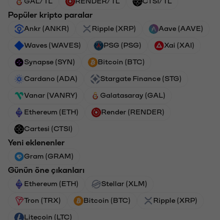
GAL/TL
RENDER/TL
CTSI/TL
Popüler kripto paralar
Ankr (ANKR)
Ripple (XRP)
Aave (AAVE)
Waves (WAVES)
PSG (PSG)
Xai (XAI)
Synapse (SYN)
Bitcoin (BTC)
Cardano (ADA)
Stargate Finance (STG)
Vanar (VANRY)
Galatasaray (GAL)
Ethereum (ETH)
Render (RENDER)
Cartesi (CTSI)
Yeni eklenenler
Gram (GRAM)
Günün öne çıkanları
Ethereum (ETH)
Stellar (XLM)
Tron (TRX)
Bitcoin (BTC)
Ripple (XRP)
Litecoin (LTC)