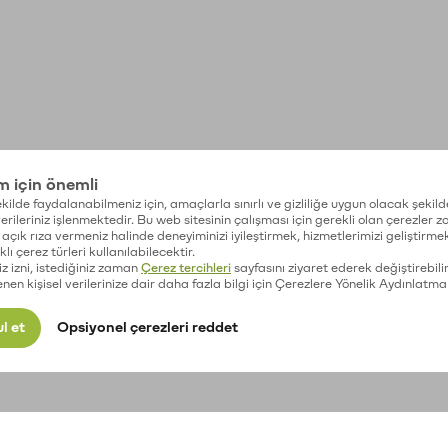
im için önemli
kilde faydalanabilmeniz için, amaçlarla sınırlı ve gizliliğe uygun olacak şekild
 verileriniz işlenmektedir. Bu web sitesinin çalışması için gerekli olan çerezler 
açık rıza vermeniz halinde deneyiminizi iyileştirmek, hizmetlerimizi geliştirmek
lı çerez türleri kullanılabilecektir.
iz izni, istediğiniz zaman
Çerez tercihleri
sayfasını ziyaret ederek değiştirebilir
enen kişisel verilerinize dair daha fazla bilgi için Çerezlere Yönelik Aydınlatma
l et
Opsiyonel çerezleri reddet