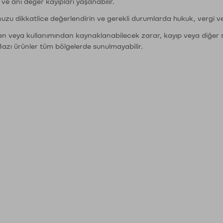
r ve ani değer kayıpları yaşanabilir.
nuzu dikkatlice değerlendirin ve gerekli durumlarda hukuk, vergi v
den veya kullanımından kaynaklanabilecek zarar, kayıp veya diğer 
Bazı ürünler tüm bölgelerde sunulmayabilir.