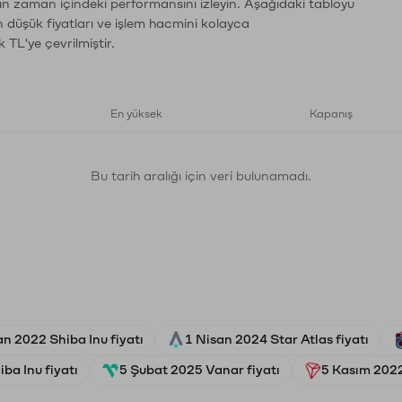
rın zaman içindeki performansını izleyin. Aşağıdaki tabloyu
n düşük fiyatları ve işlem hacmini kolayca
 TL'ye çevrilmiştir.
En yüksek
Kapanış
Bu tarih aralığı için veri bulunamadı.
an 2022 Shiba Inu fiyatı
1 Nisan 2024 Star Atlas fiyatı
ba Inu fiyatı
5 Şubat 2025 Vanar fiyatı
5 Kasım 2022