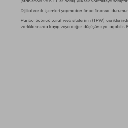
(stablecoin ve NFT'ler dahil), yüksek volatiliteye sahipti
Dijital varlık işlemleri yapmadan önce finansal durumu
Paribu, üçüncü taraf web sitelerinin (TPW) içeriklerin
varlıklarınızda kayıp veya değer düşüşüne yol açabilir. 