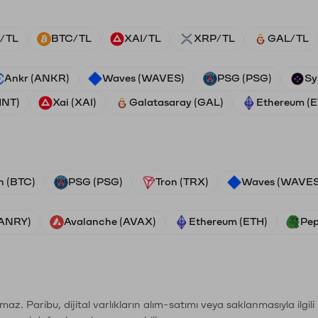
/TL
BTC/TL
XAI/TL
XRP/TL
GAL/TL
Ankr (ANKR)
Waves (WAVES)
PSG (PSG)
Sy
HNT)
Xai (XAI)
Galatasaray (GAL)
Ethereum (
n (BTC)
PSG (PSG)
Tron (TRX)
Waves (WAVES
VANRY)
Avalanche (AVAX)
Ethereum (ETH)
Pep
şımaz. Paribu, dijital varlıkların alım-satımı veya saklanmasıyla ilgi