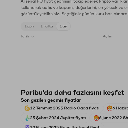
Arsenal FC fiyat geçmişini takip ederek kripto varlıkla
kullanarak açılış ve kapanış değerlerini, en yüksek ve e
görüntüleyebilirsiniz. Seçtiğiniz günün kuru baz alınarak
1 gün
1 hafta
1 ay
Tarih
Açılış
Paribu'da daha fazlasını keşfet
Son gezilen geçmiş fiyatlar
12 Temmuz 2023 Radio Caca fiyatı
6 Hazir
23 Şubat 2024 Jupiter fiyatı
6 june 2022 Shi
10 Nisan 2025 Band Protocol fiyatı