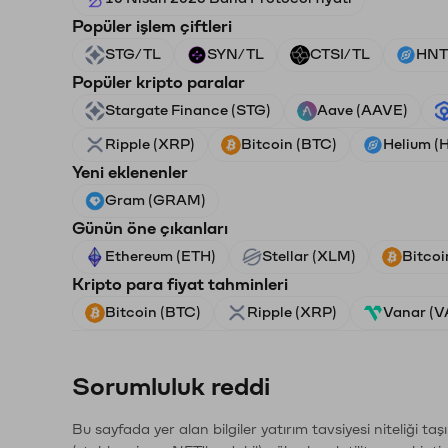
Popüler işlem çiftleri
STG/TL
SYN/TL
CTSI/TL
HNT
Popüler kripto paralar
Stargate Finance (STG)
Aave (AAVE)
Ripple (XRP)
Bitcoin (BTC)
Helium (
Yeni eklenenler
Gram (GRAM)
Günün öne çıkanları
Ethereum (ETH)
Stellar (XLM)
Bitcoi
Kripto para fiyat tahminleri
Bitcoin (BTC)
Ripple (XRP)
Vanar (
Sorumluluk reddi
Bu sayfada yer alan bilgiler yatırım tavsiyesi niteliği ta