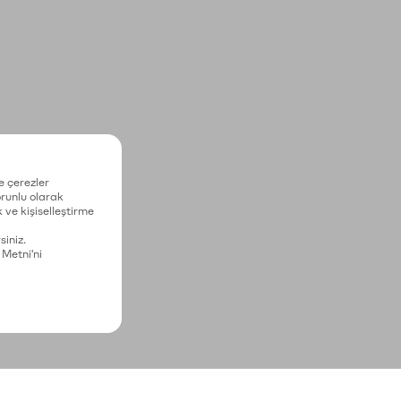
e çerezler
zorunlu olarak
 ve kişiselleştirme
siniz.
 Metni'ni