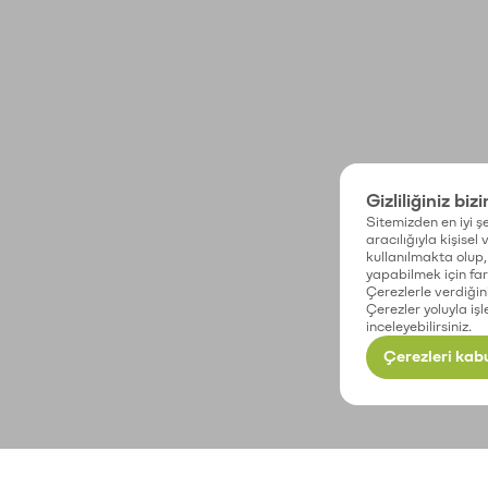
Gizliliğiniz biz
Sitemizden en iyi şe
aracılığıyla kişisel
kullanılmakta olup, 
yapabilmek için fark
Çerezlerle verdiğin
Çerezler yoluyla işl
inceleyebilirsiniz.
Çerezleri kabu