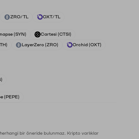
ZRO/TL
OXT/TL
napse (SYN)
Cartesi (CTSI)
ETH)
LayerZero (ZRO)
Orchid (OXT)
)
e (PEPE)
li herhangi bir öneride bulunmaz. Kripto varlıklar