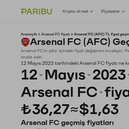
Kripto al/sat
Piyasalar
Anasayfa
Arsenal FC fiyatı
Arsenal FC (AFC) TL fiyat geçm
Arsenal FC (AFC) Geç
Arsenal FC'ın yıllar içindeki fiyat değişimini inceleyin.
analiz edin.
12 Mayıs 2023 tarihindeki Arsenal FC fiyatı ne 
12
Mayıs
2023
Arsenal FC
fiy
₺36,27
≈
$1,63
Arsenal FC geçmiş fiyatları