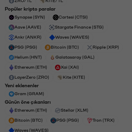
ZRO/TL
KITE/TL
Popüler kripto paralar
Synapse (SYN)
Cartesi (CTSI)
Aave (AAVE)
Stargate Finance (STG)
Ankr (ANKR)
Waves (WAVES)
PSG (PSG)
Bitcoin (BTC)
Ripple (XRP)
Helium (HNT)
Galatasaray (GAL)
Ethereum (ETH)
Xai (XAI)
LayerZero (ZRO)
Kite (KITE)
Yeni eklenenler
Gram (GRAM)
Günün öne çıkanları
Ethereum (ETH)
Stellar (XLM)
Bitcoin (BTC)
PSG (PSG)
Tron (TRX)
Waves (WAVES)