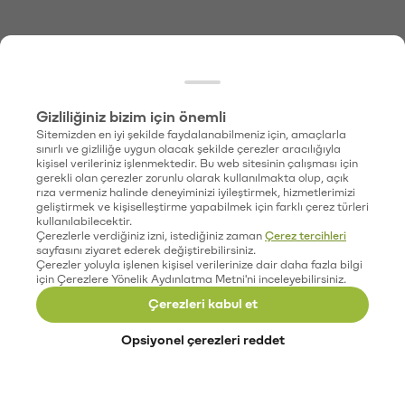
Gizliliğiniz bizim için önemli
Sitemizden en iyi şekilde faydalanabilmeniz için, amaçlarla
sınırlı ve gizliliğe uygun olacak şekilde çerezler aracılığıyla
kişisel verileriniz işlenmektedir. Bu web sitesinin çalışması için
gerekli olan çerezler zorunlu olarak kullanılmakta olup, açık
rıza vermeniz halinde deneyiminizi iyileştirmek, hizmetlerimizi
geliştirmek ve kişiselleştirme yapabilmek için farklı çerez türleri
kullanılabilecektir.
Çerezlerle verdiğiniz izni, istediğiniz zaman
Çerez tercihleri
sayfasını ziyaret ederek değiştirebilirsiniz.
Çerezler yoluyla işlenen kişisel verilerinize dair daha fazla bilgi
için Çerezlere Yönelik Aydınlatma Metni'ni inceleyebilirsiniz.
Çerezleri kabul et
Opsiyonel çerezleri reddet