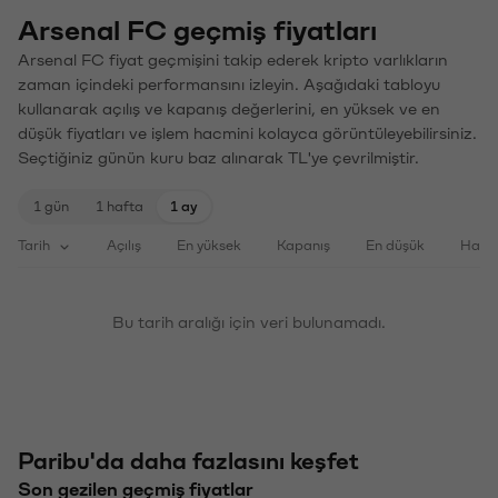
Arsenal FC geçmiş fiyatları
Arsenal FC fiyat geçmişini takip ederek kripto varlıkların
zaman içindeki performansını izleyin. Aşağıdaki tabloyu
kullanarak açılış ve kapanış değerlerini, en yüksek ve en
düşük fiyatları ve işlem hacmini kolayca görüntüleyebilirsiniz.
Seçtiğiniz günün kuru baz alınarak TL'ye çevrilmiştir.
1 gün
1 hafta
1 ay
Tarih
Açılış
En yüksek
Kapanış
En düşük
Haci
Bu tarih aralığı için veri bulunamadı.
Paribu'da daha fazlasını keşfet
Son gezilen geçmiş fiyatlar