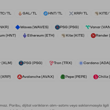
TC/TL
GAL/TL
HNT/TL
XRP/TL
KITE/
ANKR)
Waves (WAVES)
PSG (PSG)
Vanar (VA
ium (HNT)
Ethereum (ETH)
Kite (KITE)
Render
r (XLM)
PSG (PSG)
Tron (TRX)
Cardano (ADA
 (XRP)
Avalanche (AVAX)
Pepe (PEPE)
Chiliz
şımaz. Paribu, dijital varlıkların alım-satımı veya saklanmasıyla ilgi