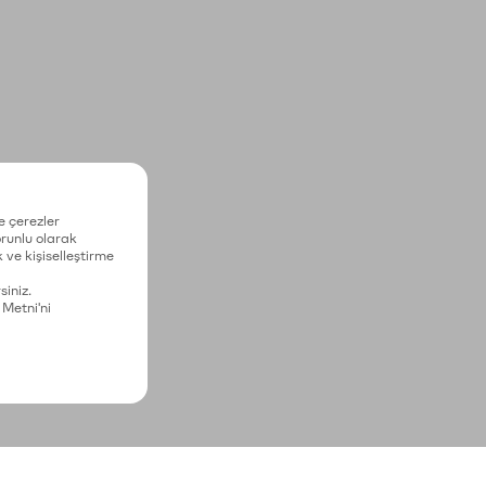
e çerezler
zorunlu olarak
 ve kişiselleştirme
siniz.
 Metni'ni