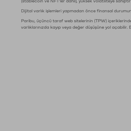
(stablecoin ve NFT'ler dahil), yüksek volatiliteye sahipti
Dijital varlık işlemleri yapmadan önce finansal durumu
Paribu, üçüncü taraf web sitelerinin (TPW) içeriklerin
varlıklarınızda kayıp veya değer düşüşüne yol açabilir. 