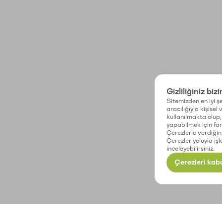
Gizliliğiniz biz
Sitemizden en iyi şe
aracılığıyla kişisel
kullanılmakta olup, 
yapabilmek için fark
Çerezlerle verdiğin
Çerezler yoluyla işl
inceleyebilirsiniz.
Çerezleri kabu