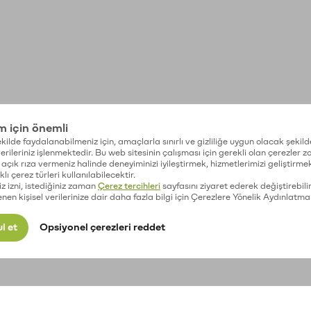
im için önemli
kilde faydalanabilmeniz için, amaçlarla sınırlı ve gizliliğe uygun olacak şekild
 verileriniz işlenmektedir. Bu web sitesinin çalışması için gerekli olan çerezler 
açık rıza vermeniz halinde deneyiminizi iyileştirmek, hizmetlerimizi geliştirmek
lı çerez türleri kullanılabilecektir.
iz izni, istediğiniz zaman
Çerez tercihleri
sayfasını ziyaret ederek değiştirebilir
enen kişisel verilerinize dair daha fazla bilgi için Çerezlere Yönelik Aydınlatma
l et
Opsiyonel çerezleri reddet