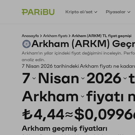
Kripto al/sat
Piyasalar
Anasayfa
Arkham fiyatı
Arkham (ARKM) TL fiyat geçmişi
Arkham (ARKM) Geçmi
Arkham'ın yıllar içindeki fiyat değişimini inceleyin. Pe
analiz edin.
7 Nisan 2026 tarihindeki Arkham fiyatı ne kadar
7
Nisan
2026
Arkham
fiyatı
₺4,44
≈
$0,0996
Arkham geçmiş fiyatları