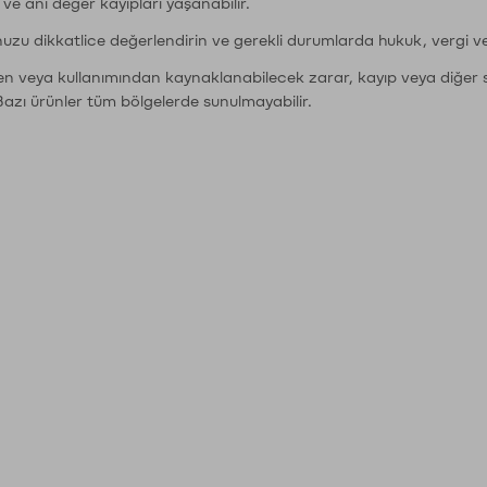
r ve ani değer kayıpları yaşanabilir.
nuzu dikkatlice değerlendirin ve gerekli durumlarda hukuk, vergi v
den veya kullanımından kaynaklanabilecek zarar, kayıp veya diğer 
Bazı ürünler tüm bölgelerde sunulmayabilir.