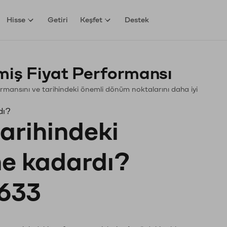
Hisse
Getiri
Keşfet
Destek
ş Fiyat Performansı
rformansını ve tarihindeki önemli dönüm noktalarını daha iyi
dı?
tarihindeki
 ne kadardı?
633