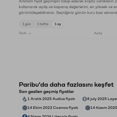
Arkham fiyat geçmişini takip ederek kripto varlıkların 
kullanarak açılış ve kapanış değerlerini, en yüksek ve e
görüntüleyebilirsiniz. Seçtiğiniz günün kuru baz alınarak
1 gün
1 hafta
1 ay
Tarih
Açılış
Paribu'da daha fazlasını keşfet
Son gezilen geçmiş fiyatlar
1 Aralık 2025 Audius fiyatı
8 july 2025 Laye
14 Ekim 2023 Cosmos fiyatı
14 Kasım 2020
4 Nisan 2026 Litecoin fiyatı