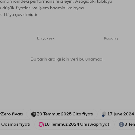
zaman içindeki performansını izleyin. Aşağıdaki tabloyu
n düşük fiyatları ve işlem hacmini kolayca
 TL'ye çevrilmiştir.
En yüksek
Kapanış
Bu tarih aralığı için veri bulunamadı.
rZero fiyatı
30 Temmuz 2025 Jito fiyatı
17 june 2024 
 Cosmos fiyatı
18 Temmuz 2024 Uniswap fiyatı
8 Te