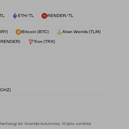
TL
ETH/TL
RENDER/TL
NRY)
Bitcoin (BTC)
Alien Worlds (TLM)
 (RENDER)
Tron (TRX)
)
 (CHZ)
li herhangi bir öneride bulunmaz. Kripto varlıklar