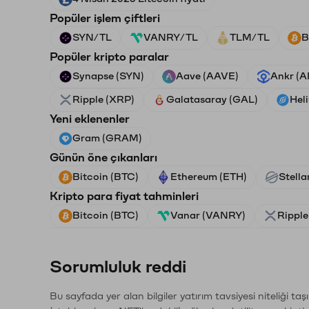
Popüler işlem çiftleri
SYN/TL
VANRY/TL
TLM/TL
B
Popüler kripto paralar
Synapse (SYN)
Aave (AAVE)
Ankr (
Ripple (XRP)
Galatasaray (GAL)
Hel
Yeni eklenenler
Gram (GRAM)
Günün öne çıkanları
Bitcoin (BTC)
Ethereum (ETH)
Stella
Kripto para fiyat tahminleri
Bitcoin (BTC)
Vanar (VANRY)
Ripple
Sorumluluk reddi
Bu sayfada yer alan bilgiler yatırım tavsiyesi niteliği ta