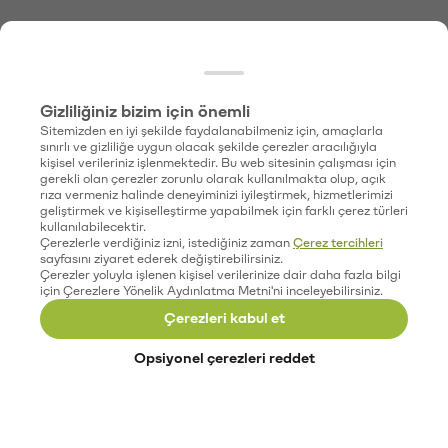
Gizliliğiniz bizim için önemli
Sitemizden en iyi şekilde faydalanabilmeniz için, amaçlarla
sınırlı ve gizliliğe uygun olacak şekilde çerezler aracılığıyla
kişisel verileriniz işlenmektedir. Bu web sitesinin çalışması için
gerekli olan çerezler zorunlu olarak kullanılmakta olup, açık
rıza vermeniz halinde deneyiminizi iyileştirmek, hizmetlerimizi
geliştirmek ve kişiselleştirme yapabilmek için farklı çerez türleri
kullanılabilecektir.
Çerezlerle verdiğiniz izni, istediğiniz zaman
Çerez tercihleri
sayfasını ziyaret ederek değiştirebilirsiniz.
Çerezler yoluyla işlenen kişisel verilerinize dair daha fazla bilgi
için Çerezlere Yönelik Aydınlatma Metni'ni inceleyebilirsiniz.
Çerezleri kabul et
Opsiyonel çerezleri reddet