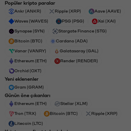
Popüler kripto paralar
Ankr (ANKR)
Ripple (XRP)
Aave (AAVE)
Waves (WAVES)
PSG (PSG)
Xai (XAI)
Synapse (SYN)
Stargate Finance (STG)
Bitcoin (BTC)
Cardano (ADA)
Vanar (VANRY)
Galatasaray (GAL)
Ethereum (ETH)
Render (RENDER)
Orchid (OXT)
Yeni eklenenler
Gram (GRAM)
Günün öne çıkanları
Ethereum (ETH)
Stellar (XLM)
Tron (TRX)
Bitcoin (BTC)
Ripple (XRP)
Litecoin (LTC)