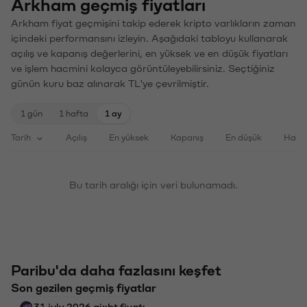
Arkham geçmiş fiyatları
Arkham fiyat geçmişini takip ederek kripto varlıkların zaman
içindeki performansını izleyin. Aşağıdaki tabloyu kullanarak
açılış ve kapanış değerlerini, en yüksek ve en düşük fiyatları
ve işlem hacmini kolayca görüntüleyebilirsiniz. Seçtiğiniz
günün kuru baz alınarak TL'ye çevrilmiştir.
1 gün
1 hafta
1 ay
Tarih
Açılış
En yüksek
Kapanış
En düşük
Haci
Bu tarih aralığı için veri bulunamadı.
Paribu'da daha fazlasını keşfet
Son gezilen geçmiş fiyatlar
31 july 2026 aixbt fiyatı