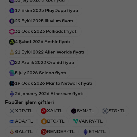
17 Ekim 2025 PlayDapp fiyatı
29 Eylül 2025 Illuvium fiyatı
31 Ocak 2023 Polkadot fiyatı
4 Şubat 2026 Aethir fiyatı
21 Eylül 2022 Alien Worlds fiyatı
23 Aralık 2022 Orchid fiyatı
5 july 2026 Solana fiyatı
19 Ocak 2026 Manta Network fiyatı
26 january 2026 Ethereum fiyatı
Popüler işlem çiftleri
XRP/TL
XAI/TL
SYN/TL
STG/TL
ADA/TL
BTC/TL
VANRY/TL
GAL/TL
RENDER/TL
ETH/TL