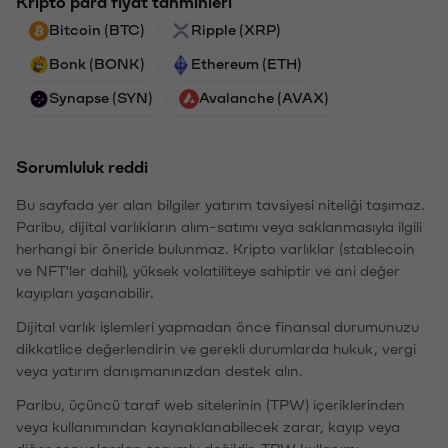
Kripto para fiyat tahminleri
Bitcoin (BTC)
Ripple (XRP)
Bonk (BONK)
Ethereum (ETH)
Synapse (SYN)
Avalanche (AVAX)
Sorumluluk reddi
Bu sayfada yer alan bilgiler yatırım tavsiyesi niteliği taşımaz.
Paribu, dijital varlıkların alım-satımı veya saklanmasıyla ilgili
herhangi bir öneride bulunmaz. Kripto varlıklar (stablecoin
ve NFT'ler dahil), yüksek volatiliteye sahiptir ve ani değer
kayıpları yaşanabilir.
Dijital varlık işlemleri yapmadan önce finansal durumunuzu
dikkatlice değerlendirin ve gerekli durumlarda hukuk, vergi
veya yatırım danışmanınızdan destek alın.
Paribu, üçüncü taraf web sitelerinin (TPW) içeriklerinden
veya kullanımından kaynaklanabilecek zarar, kayıp veya
diğer sonuçlardan sorumlu değildir. TPW kullanımı,