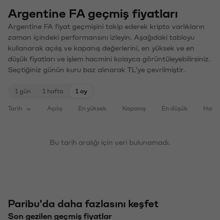
Argentine FA geçmiş fiyatları
Argentine FA fiyat geçmişini takip ederek kripto varlıkların
zaman içindeki performansını izleyin. Aşağıdaki tabloyu
kullanarak açılış ve kapanış değerlerini, en yüksek ve en
düşük fiyatları ve işlem hacmini kolayca görüntüleyebilirsiniz.
Seçtiğiniz günün kuru baz alınarak TL'ye çevrilmiştir.
1 gün
1 hafta
1 ay
Tarih
Açılış
En yüksek
Kapanış
En düşük
Haci
Bu tarih aralığı için veri bulunamadı.
Paribu'da daha fazlasını keşfet
Son gezilen geçmiş fiyatlar