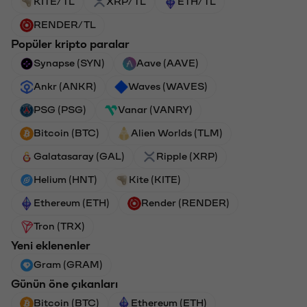
KITE/TL
XRP/TL
ETH/TL
RENDER/TL
Popüler kripto paralar
Synapse (SYN)
Aave (AAVE)
Ankr (ANKR)
Waves (WAVES)
PSG (PSG)
Vanar (VANRY)
Bitcoin (BTC)
Alien Worlds (TLM)
Galatasaray (GAL)
Ripple (XRP)
Helium (HNT)
Kite (KITE)
Ethereum (ETH)
Render (RENDER)
Tron (TRX)
Yeni eklenenler
Gram (GRAM)
Günün öne çıkanları
Bitcoin (BTC)
Ethereum (ETH)