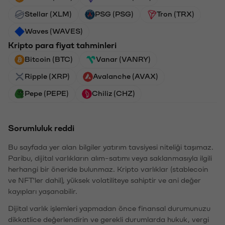
Stellar (XLM)
PSG (PSG)
Tron (TRX)
Waves (WAVES)
Kripto para fiyat tahminleri
Bitcoin (BTC)
Vanar (VANRY)
Ripple (XRP)
Avalanche (AVAX)
Pepe (PEPE)
Chiliz (CHZ)
Sorumluluk reddi
Bu sayfada yer alan bilgiler yatırım tavsiyesi niteliği taşımaz.
Paribu, dijital varlıkların alım-satımı veya saklanmasıyla ilgili
herhangi bir öneride bulunmaz. Kripto varlıklar (stablecoin
ve NFT'ler dahil), yüksek volatiliteye sahiptir ve ani değer
kayıpları yaşanabilir.
Dijital varlık işlemleri yapmadan önce finansal durumunuzu
dikkatlice değerlendirin ve gerekli durumlarda hukuk, vergi