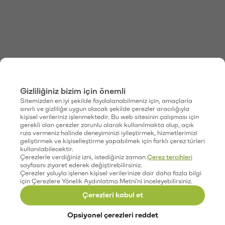
Gizliliğiniz bizim için önemli
Sitemizden en iyi şekilde faydalanabilmeniz için, amaçlarla
sınırlı ve gizliliğe uygun olacak şekilde çerezler aracılığıyla
kişisel verileriniz işlenmektedir. Bu web sitesinin çalışması için
gerekli olan çerezler zorunlu olarak kullanılmakta olup, açık
rıza vermeniz halinde deneyiminizi iyileştirmek, hizmetlerimizi
geliştirmek ve kişiselleştirme yapabilmek için farklı çerez türleri
kullanılabilecektir.
Çerezlerle verdiğiniz izni, istediğiniz zaman
Çerez tercihleri
sayfasını ziyaret ederek değiştirebilirsiniz.
Çerezler yoluyla işlenen kişisel verilerinize dair daha fazla bilgi
için Çerezlere Yönelik Aydınlatma Metni'ni inceleyebilirsiniz.
Çerezleri kabul et
Opsiyonel çerezleri reddet