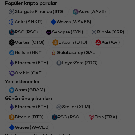
Popüler kripto paralar
Stargate Finance (STG)
Aave (AAVE)
Ankr (ANKR)
Waves (WAVES)
PSG (PSG)
Synapse (SYN)
Ripple (XRP)
Cartesi (CTSI)
Bitcoin (BTC)
Xai (XAI)
Helium (HNT)
Galatasaray (GAL)
Ethereum (ETH)
LayerZero (ZRO)
Orchid (OXT)
Yeni eklenenler
Gram (GRAM)
Günün öne çıkanları
Ethereum (ETH)
Stellar (XLM)
Bitcoin (BTC)
PSG (PSG)
Tron (TRX)
Waves (WAVES)