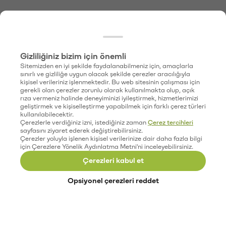
Gizliliğiniz bizim için önemli
Sitemizden en iyi şekilde faydalanabilmeniz için, amaçlarla
sınırlı ve gizliliğe uygun olacak şekilde çerezler aracılığıyla
kişisel verileriniz işlenmektedir. Bu web sitesinin çalışması için
gerekli olan çerezler zorunlu olarak kullanılmakta olup, açık
rıza vermeniz halinde deneyiminizi iyileştirmek, hizmetlerimizi
geliştirmek ve kişiselleştirme yapabilmek için farklı çerez türleri
kullanılabilecektir.
Çerezlerle verdiğiniz izni, istediğiniz zaman
Çerez tercihleri
sayfasını ziyaret ederek değiştirebilirsiniz.
Çerezler yoluyla işlenen kişisel verilerinize dair daha fazla bilgi
için Çerezlere Yönelik Aydınlatma Metni'ni inceleyebilirsiniz.
Çerezleri kabul et
Opsiyonel çerezleri reddet