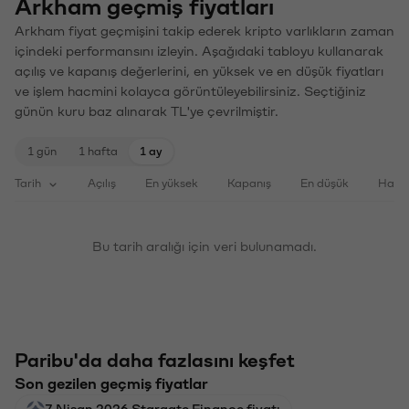
Arkham geçmiş fiyatları
Arkham fiyat geçmişini takip ederek kripto varlıkların zaman
içindeki performansını izleyin. Aşağıdaki tabloyu kullanarak
açılış ve kapanış değerlerini, en yüksek ve en düşük fiyatları
ve işlem hacmini kolayca görüntüleyebilirsiniz. Seçtiğiniz
günün kuru baz alınarak TL'ye çevrilmiştir.
1 gün
1 hafta
1 ay
Tarih
Açılış
En yüksek
Kapanış
En düşük
Haci
Bu tarih aralığı için veri bulunamadı.
Paribu'da daha fazlasını keşfet
Son gezilen geçmiş fiyatlar
7 Nisan 2026 Stargate Finance fiyatı