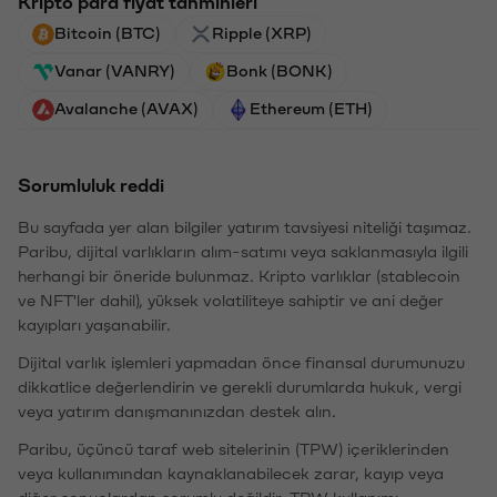
Kripto para fiyat tahminleri
Bitcoin (BTC)
Ripple (XRP)
Vanar (VANRY)
Bonk (BONK)
Avalanche (AVAX)
Ethereum (ETH)
Sorumluluk reddi
Bu sayfada yer alan bilgiler yatırım tavsiyesi niteliği taşımaz.
Paribu, dijital varlıkların alım-satımı veya saklanmasıyla ilgili
herhangi bir öneride bulunmaz. Kripto varlıklar (stablecoin
ve NFT'ler dahil), yüksek volatiliteye sahiptir ve ani değer
kayıpları yaşanabilir.
Dijital varlık işlemleri yapmadan önce finansal durumunuzu
dikkatlice değerlendirin ve gerekli durumlarda hukuk, vergi
veya yatırım danışmanınızdan destek alın.
Paribu, üçüncü taraf web sitelerinin (TPW) içeriklerinden
veya kullanımından kaynaklanabilecek zarar, kayıp veya
diğer sonuçlardan sorumlu değildir. TPW kullanımı,