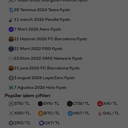
28 Temmuz 2024 Tezos fiyatı
11 march 2026 Pendle fiyatı
7 Mart 2026 Aevo fiyatı
21 Haziran 2026 FC Barcelona fiyatı
31 Mart 2022 PSG fiyatı
23 Ekim 2022 OMG Network fiyatı
21 june 2026 FC Barcelona fiyatı
3 august 2026 LayerZero fiyatı
7 Ağustos 2026 Holo fiyatı
Popüler işlem çiftleri
STG/TL
SYN/TL
CTSI/TL
XAI/TL
XRP/TL
BTC/TL
HNT/TL
GAL/TL
ZRO/TL
OXT/TL