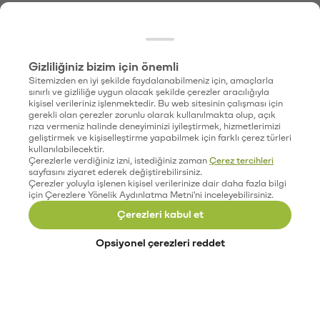
Gizliliğiniz bizim için önemli
Sitemizden en iyi şekilde faydalanabilmeniz için, amaçlarla
sınırlı ve gizliliğe uygun olacak şekilde çerezler aracılığıyla
kişisel verileriniz işlenmektedir. Bu web sitesinin çalışması için
gerekli olan çerezler zorunlu olarak kullanılmakta olup, açık
rıza vermeniz halinde deneyiminizi iyileştirmek, hizmetlerimizi
geliştirmek ve kişiselleştirme yapabilmek için farklı çerez türleri
kullanılabilecektir.
Çerezlerle verdiğiniz izni, istediğiniz zaman
Çerez tercihleri
sayfasını ziyaret ederek değiştirebilirsiniz.
Çerezler yoluyla işlenen kişisel verilerinize dair daha fazla bilgi
için Çerezlere Yönelik Aydınlatma Metni'ni inceleyebilirsiniz.
Çerezleri kabul et
Opsiyonel çerezleri reddet