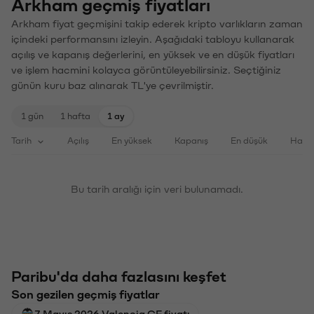
Arkham geçmiş fiyatları
Arkham fiyat geçmişini takip ederek kripto varlıkların zaman
içindeki performansını izleyin. Aşağıdaki tabloyu kullanarak
açılış ve kapanış değerlerini, en yüksek ve en düşük fiyatları
ve işlem hacmini kolayca görüntüleyebilirsiniz. Seçtiğiniz
günün kuru baz alınarak TL'ye çevrilmiştir.
1 gün
1 hafta
1 ay
Tarih
Açılış
En yüksek
Kapanış
En düşük
Haci
Bu tarih aralığı için veri bulunamadı.
Paribu'da daha fazlasını keşfet
Son gezilen geçmiş fiyatlar