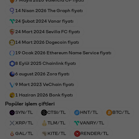
7 Mayıs 2026 Valencia CF fiyatı
14 Nisan 2026 The Graph fiyatı
24 Şubat 2024 Vanar fiyatı
24 Mart 2024 Sevilla FC fiyatı
14 Mart 2026 Dogecoin fiyatı
19 Ocak 2026 Ethereum Name Service fiyatı
8 Eylül 2025 Chainlink fiyatı
6 august 2026 Zora fiyatı
9 Mart 2023 VeChain fiyatı
1 Haziran 2026 Bonk fiyatı
Popüler işlem çiftleri
SYN/TL
CTSI/TL
HNT/TL
BTC/TL
XRP/TL
TLM/TL
VANRY/TL
GAL/TL
KITE/TL
RENDER/TL