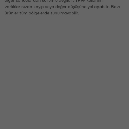
diğer sonuçlardan sorumlu değildir. TPW kullanımı,
varlıklarınızda kayıp veya değer düşüşüne yol açabilir. Bazı
ürünler tüm bölgelerde sunulmayabilir.