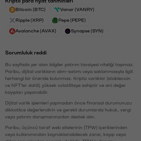
Kripto para fiyat tahminleri
Bitcoin (BTC)
Vanar (VANRY)
Ripple (XRP)
Pepe (PEPE)
Avalanche (AVAX)
Synapse (SYN)
Sorumluluk reddi
Bu sayfada yer alan bilgiler yatırım tavsiyesi niteliği taşımaz.
Paribu, dijital varlıkların alım-satımı veya saklanmasıyla ilgili
herhangi bir öneride bulunmaz. Kripto varlıklar (stablecoin
ve NFT'ler dahil), yüksek volatiliteye sahiptir ve ani değer
kayıpları yaşanabilir.
Dijital varlık işlemleri yapmadan önce finansal durumunuzu
dikkatlice değerlendirin ve gerekli durumlarda hukuk, vergi
veya yatırım danışmanınızdan destek alın.
Paribu, üçüncü taraf web sitelerinin (TPW) içeriklerinden
veya kullanımından kaynaklanabilecek zarar, kayıp veya