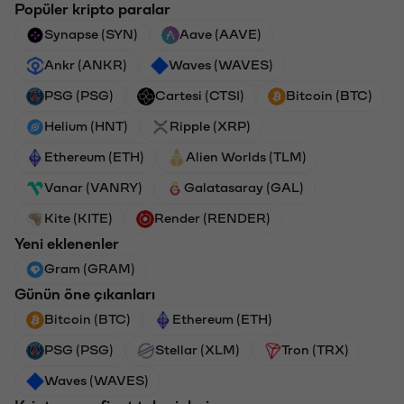
Popüler kripto paralar
Synapse (SYN)
Aave (AAVE)
Ankr (ANKR)
Waves (WAVES)
PSG (PSG)
Cartesi (CTSI)
Bitcoin (BTC)
Helium (HNT)
Ripple (XRP)
Ethereum (ETH)
Alien Worlds (TLM)
Vanar (VANRY)
Galatasaray (GAL)
Kite (KITE)
Render (RENDER)
Yeni eklenenler
Gram (GRAM)
Günün öne çıkanları
Bitcoin (BTC)
Ethereum (ETH)
PSG (PSG)
Stellar (XLM)
Tron (TRX)
Waves (WAVES)