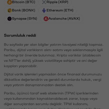
Bitcoin (BTC)
Ripple (XRP)
Bonk (BONK)
Ethereum (ETH)
Synapse (SYN)
Avalanche (AVAX)
Sorumluluk reddi
Bu sayfada yer alan bilgiler yatırım tavsiyesi niteliği taşımaz.
Paribu, dijital varlıkların alım-satımı veya saklanmasıyla ilgili
herhangi bir öneride bulunmaz. Kripto varlıklar (stablecoin
ve NFT'ler dahil), yüksek volatiliteye sahiptir ve ani değer
kayıpları yaşanabilir.
Dijital varlık işlemleri yapmadan önce finansal durumunuzu
dikkatlice değerlendirin ve gerekli durumlarda hukuk, vergi
veya yatırım danışmanınızdan destek alın.
Paribu, üçüncü taraf web sitelerinin (TPW) içeriklerinden
veya kullanımından kaynaklanabilecek zarar, kayıp veya
diğer sonuçlardan sorumlu değildir. TPW kullanımı,
varlıklarınızda kayıp veya değer düşüşüne yol açabilir. Bazı