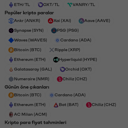
ETH/TL
OXT/TL
VANRY/TL
Popüler kripto paralar
Ankr (ANKR)
Xai (XAI)
Aave (AAVE)
Synapse (SYN)
PSG (PSG)
Waves (WAVES)
Cardano (ADA)
Bitcoin (BTC)
Ripple (XRP)
Ethereum (ETH)
Hyperliquid (HYPE)
Galatasaray (GAL)
Orchid (OXT)
Numeraire (NMR)
Chiliz (CHZ)
Günün öne çıkanları
Bitcoin (BTC)
Cardano (ADA)
Ethereum (ETH)
Bat (BAT)
Chiliz (CHZ)
AC Milan (ACM)
Kripto para fiyat tahminleri