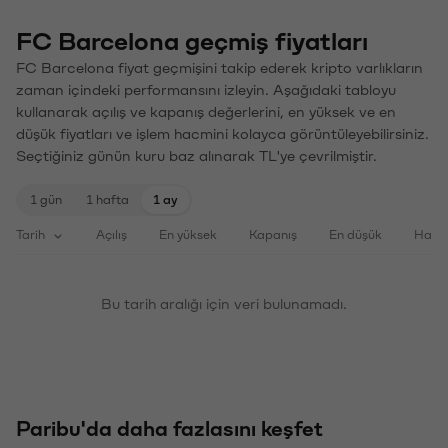
FC Barcelona geçmiş fiyatları
FC Barcelona fiyat geçmişini takip ederek kripto varlıkların
zaman içindeki performansını izleyin. Aşağıdaki tabloyu
kullanarak açılış ve kapanış değerlerini, en yüksek ve en
düşük fiyatları ve işlem hacmini kolayca görüntüleyebilirsiniz.
Seçtiğiniz günün kuru baz alınarak TL'ye çevrilmiştir.
1 gün
1 hafta
1 ay
Tarih
Açılış
En yüksek
Kapanış
En düşük
Haci
Bu tarih aralığı için veri bulunamadı.
Paribu'da daha fazlasını keşfet