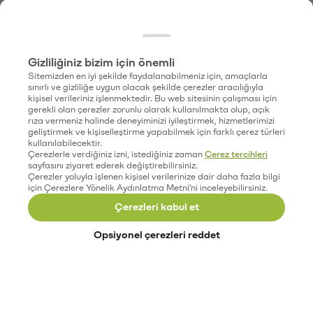
Gizliliğiniz bizim için önemli
Sitemizden en iyi şekilde faydalanabilmeniz için, amaçlarla
sınırlı ve gizliliğe uygun olacak şekilde çerezler aracılığıyla
kişisel verileriniz işlenmektedir. Bu web sitesinin çalışması için
gerekli olan çerezler zorunlu olarak kullanılmakta olup, açık
rıza vermeniz halinde deneyiminizi iyileştirmek, hizmetlerimizi
geliştirmek ve kişiselleştirme yapabilmek için farklı çerez türleri
kullanılabilecektir.
Çerezlerle verdiğiniz izni, istediğiniz zaman
Çerez tercihleri
sayfasını ziyaret ederek değiştirebilirsiniz.
Çerezler yoluyla işlenen kişisel verilerinize dair daha fazla bilgi
için Çerezlere Yönelik Aydınlatma Metni'ni inceleyebilirsiniz.
Çerezleri kabul et
Opsiyonel çerezleri reddet